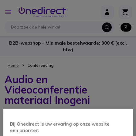
Ga naar de inhoud
Toggle
Nav
B2B-webshop – Minimale bestelwaarde: 300 € (excl.
btw)
Home
Conferencing
Audio en
Videoconferentie
materiaal Inogeni
3 producten
Bij Onedirect is uw ervaring op onze website
een prioriteit