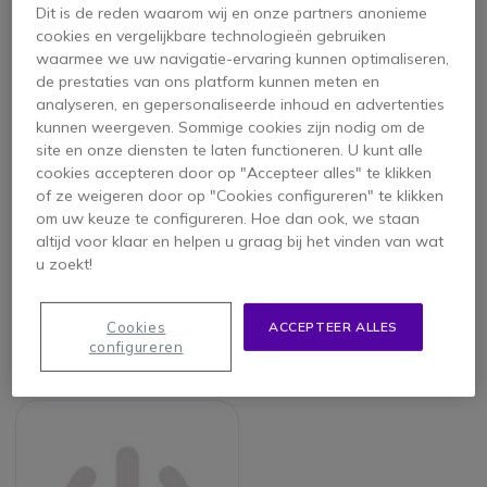
Dit is de reden waarom wij en onze partners anonieme
cookies en vergelijkbare technologieën gebruiken
waarmee we uw navigatie-ervaring kunnen optimaliseren,
de prestaties van ons platform kunnen meten en
analyseren, en gepersonaliseerde inhoud en advertenties
kunnen weergeven. Sommige cookies zijn nodig om de
site en onze diensten te laten functioneren. U kunt alle
cookies accepteren door op "Accepteer alles" te klikken
of ze weigeren door op "Cookies configureren" te klikken
om uw keuze te configureren. Hoe dan ook, we staan
Inogeni Toggle
Inogeni Share2u
altijd voor klaar en helpen u graag bij het vinden van wat
u zoekt!
Cookies
ACCEPTEER ALLES
742,45 €
2.516,75 €
configureren
538,95 €
1.989,95 €
-27%
-21%
ex. BTW
ex. BTW