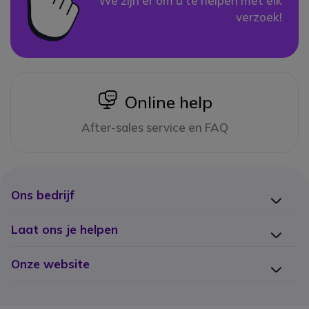
We zijn er om u te helpen met elk
verzoek!
icon
Online help
After-sales service en FAQ
Ons bedrijf
Laat ons je helpen
Onze website