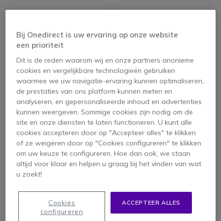
Bij Onedirect is uw ervaring op onze website
een prioriteit
Dit is de reden waarom wij en onze partners anonieme
cookies en vergelijkbare technologieën gebruiken
waarmee we uw navigatie-ervaring kunnen optimaliseren,
de prestaties van ons platform kunnen meten en
analyseren, en gepersonaliseerde inhoud en advertenties
Makson MKS40
Makson MKS60B
kunnen weergeven. Sommige cookies zijn nodig om de
Megafoon 40W
Megaphone 60W
site en onze diensten te laten functioneren. U kunt alle
cookies accepteren door op "Accepteer alles" te klikken
of ze weigeren door op "Cookies configureren" te klikken
om uw keuze te configureren. Hoe dan ook, we staan
21,95 €
39,95 €
ex. BTW
ex. BTW
altijd voor klaar en helpen u graag bij het vinden van wat
u zoekt!
Cookies
ACCEPTEER ALLES
configureren