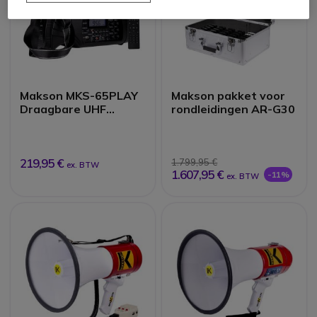
Makson MKS-65PLAY
Makson pakket voor
Draagbare UHF
rondleidingen AR-G30
Draadloze
Stemversterker
219,95 €
1.799,95 €
ex. BTW
1.607,95 €
-11%
ex. BTW