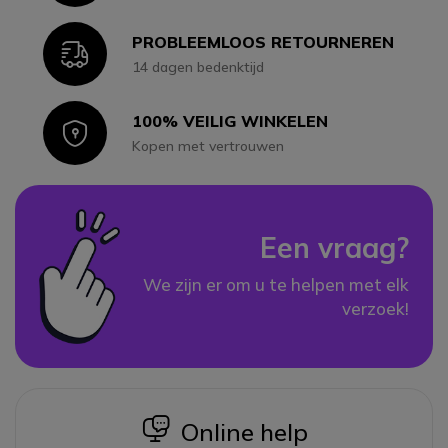
PROBLEEMLOOS RETOURNEREN
Icon
14 dagen bedenktijd
100% VEILIG WINKELEN
Icon
Kopen met vertrouwen
Een vraag?
We zijn er om u te helpen met elk
verzoek!
icon
Online help