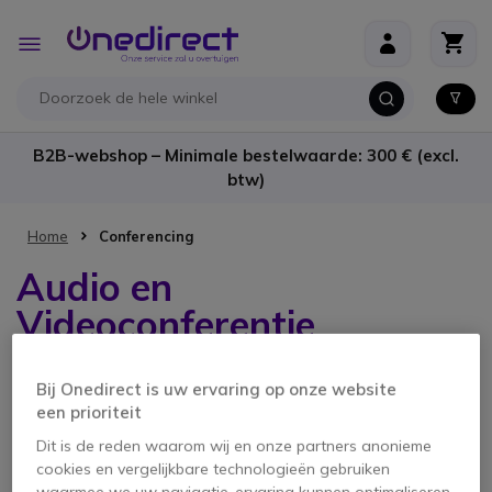
Ga naar de inhoud
Toggle
Nav
B2B-webshop – Minimale bestelwaarde: 300 € (excl.
btw)
Home
Conferencing
Audio en
Videoconferentie
materiaal Snom
Bij Onedirect is uw ervaring op onze website
een prioriteit
2 producten
Dit is de reden waarom wij en onze partners anonieme
cookies en vergelijkbare technologieën gebruiken
waarmee we uw navigatie-ervaring kunnen optimaliseren,