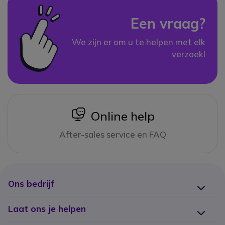
Een vraag?
We zijn er om u te helpen met elk
verzoek!
icon
Online help
After-sales service en FAQ
Ons bedrijf
Laat ons je helpen