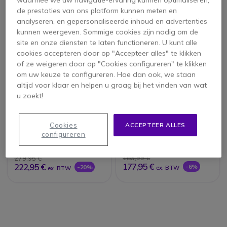
de prestaties van ons platform kunnen meten en
analyseren, en gepersonaliseerde inhoud en advertenties
kunnen weergeven. Sommige cookies zijn nodig om de
site en onze diensten te laten functioneren. U kunt alle
cookies accepteren door op "Accepteer alles" te klikken
of ze weigeren door op "Cookies configureren" te klikken
om uw keuze te configureren. Hoe dan ook, we staan
altijd voor klaar en helpen u graag bij het vinden van wat
u zoekt!
Snom C520 WiMi
Snom C52-SP
video conference
Draadloze Microfoon
Cookies
ACCEPTEER ALLES
voor Snom C520
4 van 1 Reviews
configureren
189,99 €
279,95 €
177,95 €
222,95 €
-6%
-20%
ex. BTW
ex. BTW