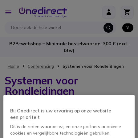
Ga naar de inhoud
Toggle
Nav
B2B-webshop – Minimale bestelwaarde: 300 € (excl.
btw)
Home
Conferencing
Systemen voor Rondleidingen
Systemen voor
Rondleidingen
Middelgrote vergaderzaal
(6-12)
Bij Onedirect is uw ervaring op onze website
een prioriteit
Dit is de reden waarom wij en onze partners anonieme
cookies en vergelijkbare technologieën gebruiken
1 product