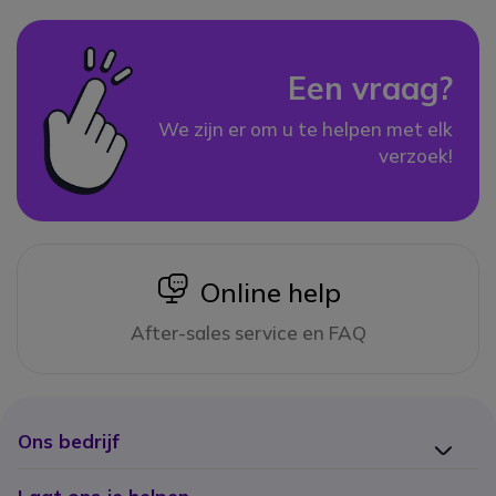
Een vraag?
We zijn er om u te helpen met elk
verzoek!
icon
Online help
After-sales service en FAQ
Ons bedrijf