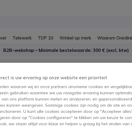
ver
Telewerk
TOP 10
Winkel op merk
Waarom Onedire
B2B-webshop – Minimale bestelwaarde: 300 € (excl. btw)
irect is uw ervaring op onze website een prioriteit
voor Rondleidingen StarTec
 reden waarom wij en onze partners anonieme cookies en vergelijkba
ieën gebruiken waarmee we uw navigatie-ervaring kunnen optimalis
s van ons platform kunnen meten en analyseren, en gepersonaliseer
oduct
ies kunnen weergeven. Sommige cookies zijn nodig om de site en on
functioneren. U kunt alle cookies accepteren door op "Accepteer alles"
geren door op "Cookies configureren" te klikken om uw keuze te con
ok, we staan altijd voor klaar en helpen u graag bij het vinden van 