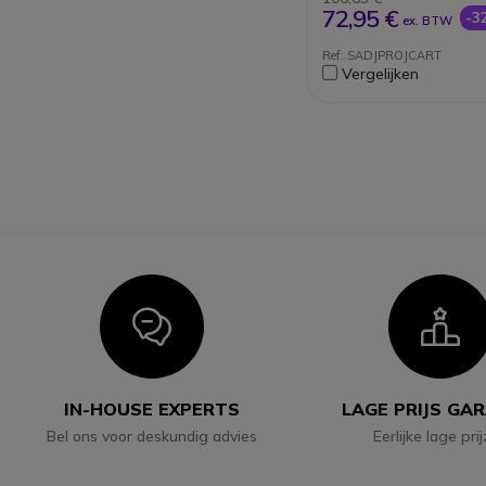
ventilatiegaten
72,95 €
-3
ex. BTW
Flexibele configurati
Ondersteunt een tot
Ref: SADJPROJCART
gecombineerde bela
Vergelijken
maximaal 20 kg
Kabelbeheerclip voo
nettere ordening
Voor
academische/schoo
bedrijven en instelli
Icon
I
IN-HOUSE EXPERTS
LAGE PRIJS GA
Bel ons voor deskundig advies
Eerlijke lage pri