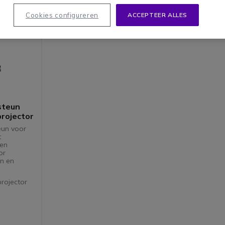
Cookies configureren
ACCEPTEER ALLES
steun
projector
eun voor
t
 en
or
en en
projector
eling voor
e lade