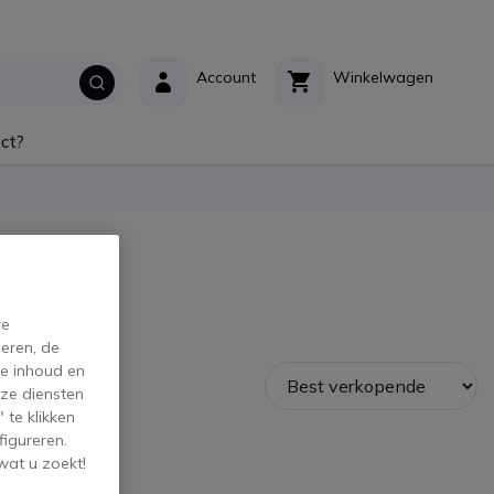
Account
Winkelwagen
ct?
h
re
eren, de
de inhoud en
ze diensten
 te klikken
figureren.
wat u zoekt!