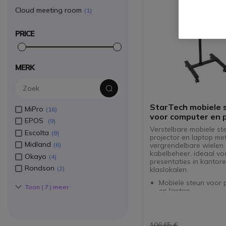
Cloud meeting room
1
PRICE
MERK
StarTech mobiele 
MiPro
16
voor computer en 
EPOS
9
Verstelbare mobiele st
Escolta
8
projector en laptop me
Midland
vergrendelbare wielen
6
kabelbeheer, ideaal vo
Okayo
4
presentaties in kantor
Rondson
2
klaslokalen.
Mobiele steun voor 
Toon (
7
) meer
en laptop
Wielen met vergrend
extra veiligheid
Verstelbare bovenst
Onderste lade met
106,65 €