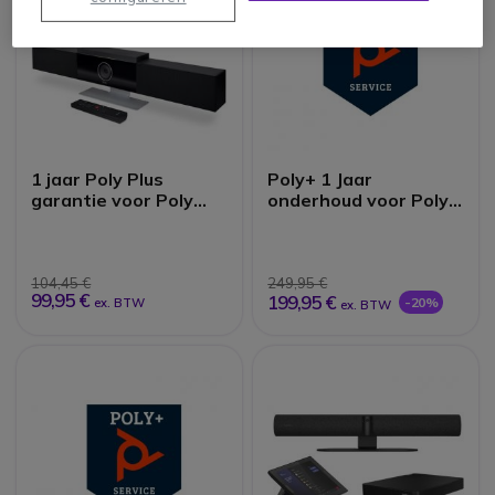
1 jaar Poly Plus
Poly+ 1 Jaar
garantie voor Poly
onderhoud voor Poly
Studio
Studio X30
104,45 €
249,95 €
99,95 €
199,95 €
-20%
ex. BTW
ex. BTW