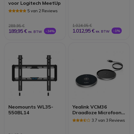
voor Logitech MeetUp
5 van 2 Reviews
1.024,05 €
289,95 €
1.012,95 €
189,95 €
-1%
-34%
ex. BTW
ex. BTW
Neomounts WL35-
Yealink VCM36
550BL14
Draadloze Microfoon
voor MTR
3.7 van 3 Reviews