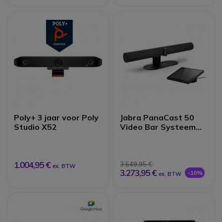
Poly+ 3 jaar voor Poly
Jabra PanaCast 50
Studio X52
Video Bar Systeem
UC
1.004,95 €
3.649,95 €
ex. BTW
3.273,95 €
-10%
ex. BTW