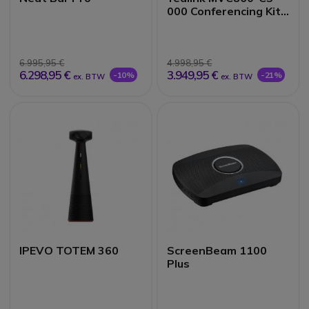
000 Conferencing Kit -
Zonder Audio
6.995,95 €
4.998,95 €
6.298,95 €
3.949,95 €
-10%
-21%
ex. BTW
ex. BTW
IPEVO TOTEM 360
ScreenBeam 1100
Plus