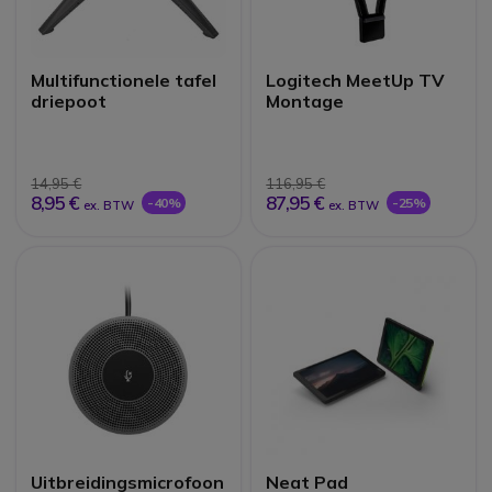
Multifunctionele tafel
Logitech MeetUp TV
driepoot
Montage
14,95 €
116,95 €
8,95 €
87,95 €
-40%
-25%
ex. BTW
ex. BTW
Uitbreidingsmicrofoon
Neat Pad