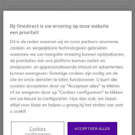
Bij Onedirect is uw ervaring op onze website
een prioriteit
Dit is de reden waarom wij en onze partners anonieme
cookies en vergelijkbare technologieën gebruiken
waarmee we uw navigatie-ervaring kunnen optimaliseren,
de prestaties van ons platform kunnen meten en
analyseren, en gepersonaliseerde inhoud en advertenties
kunnen weergeven. Sommige cookies zijn nodig om de
Logitech Rally Huddle
Logitech Rally Bar +
Bar with Tap IP
Tap IP
site en onze diensten te laten functioneren. U kunt alle
cookies accepteren door op "Accepteer alles" te klikken
of ze weigeren door op "Cookies configureren" te klikken
om uw keuze te configureren. Hoe dan ook, we staan
2.728,95 €
4.335,95 €
altijd voor klaar en helpen u graag bij het vinden van wat
2.429,95 €
3.483,95 €
-11%
-20%
ex. BTW
ex. BTW
u zoekt!
Cookies
ACCEPTEER ALLES
configureren