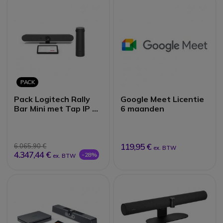
PACK
Pack Logitech Rally
Google Meet Licentie
Bar Mini met Tap IP +
6 maanden
Logitech Sight
119,95 €
6.065,90 €
ex. BTW
4.347,44 €
-28%
ex. BTW