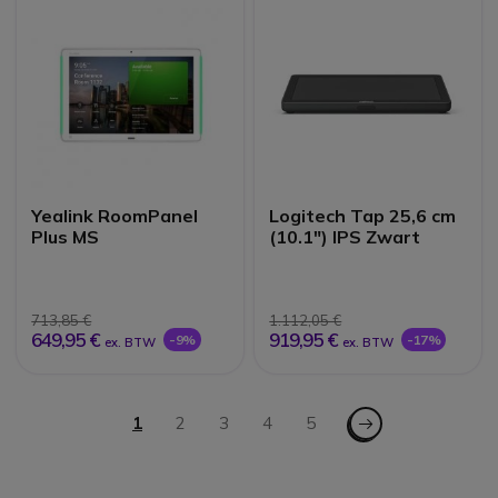
Yealink RoomPanel
Logitech Tap 25,6 cm
Plus MS
(10.1") IPS Zwart
713,85 €
1.112,05 €
649,95 €
919,95 €
-9%
-17%
ex. BTW
ex. BTW
Pagina
Pagina - Volgende
U lees momenteel pagina
1
Pagina
2
Pagina
3
Pagina
4
Pagina
5