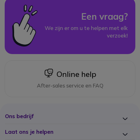
Een vraag?
We zijn er om u te helpen met elk
verzoek!
icon
Online help
After-sales service en FAQ
Ons bedrijf
Laat ons je helpen