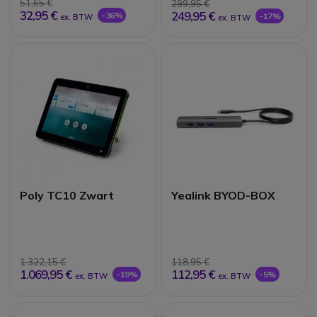
51,65 €
299,95 €
32,95 €
249,95 €
-36%
-17%
ex. BTW
ex. BTW
Poly TC10 Zwart
Yealink BYOD-BOX
1.322,15 €
118,95 €
1.069,95 €
112,95 €
-19%
-5%
ex. BTW
ex. BTW