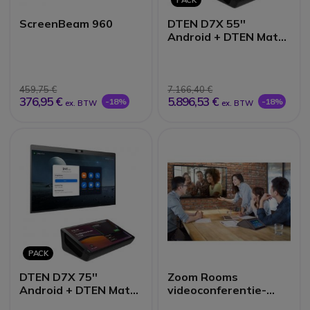
PACK
ScreenBeam 960
DTEN D7X 55''
Android + DTEN Mate
PoE
459,75 €
7.166,40 €
376,95 €
5.896,53 €
-18%
-18%
ex. BTW
ex. BTW
PACK
DTEN D7X 75''
Zoom Rooms
Android + DTEN Mate
videoconferentie-
PoE
oplossing