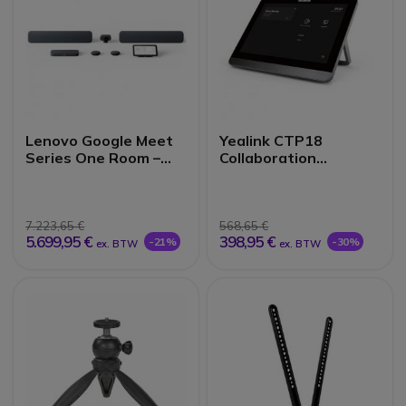
Lenovo Google Meet
Yealink CTP18
Series One Room –
Collaboration
Large Kit
Bedieningspaneel
7.223,65 €
568,65 €
5.699,95 €
398,95 €
-21%
-30%
ex. BTW
ex. BTW