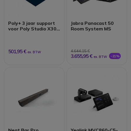
Poly+ 3 jaar support
Jabra Panacast 50
voor Poly Studio X30
Room System MS
+ TC8
501,95 €
4.644,15 €
ex. BTW
3.655,95 €
-21%
ex. BTW
Neat Bar Pro
Yealink MVC860-C5-