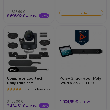
11.898,60 €
Offerte
8.696,92 €
-27%
ex. BTW
PACK
Complete Logitech
Poly+ 3 jaar voor Poly
Rally Plus set
Studio X52 + TC10
5.0 van 2 Reviews
1.004,95 €
3.433,90 €
ex. BTW
2.434,51 €
-29%
ex. BTW