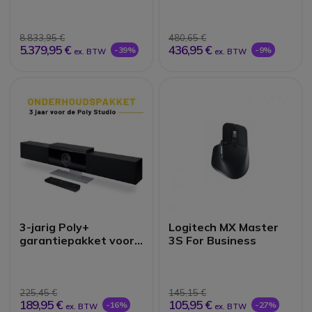
8.833,95 €
480,65 €
5.379,95 €
436,95 €
-39%
-9%
ex. BTW
ex. BTW
3-jarig Poly+
Logitech MX Master
garantiepakket voor
3S For Business
Poly Studio
225,45 €
145,15 €
189,95 €
105,95 €
-16%
-27%
ex. BTW
ex. BTW