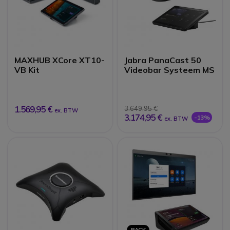
MAXHUB XCore XT10-
Jabra PanaCast 50
VB Kit
Videobar Systeem MS
1.569,95 €
3.649,95 €
ex. BTW
3.174,95 €
-13%
ex. BTW