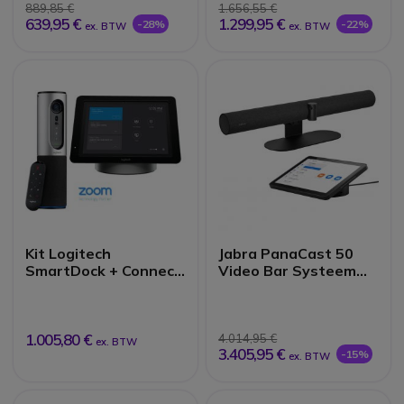
889,85 €
1.656,55 €
639,95 €
1.299,95 €
-28%
-22%
ex. BTW
ex. BTW
Kit Logitech
Jabra PanaCast 50
SmartDock + Connect
Video Bar Systeem
Camera
Zoom
1.005,80 €
4.014,95 €
ex. BTW
3.405,95 €
-15%
ex. BTW