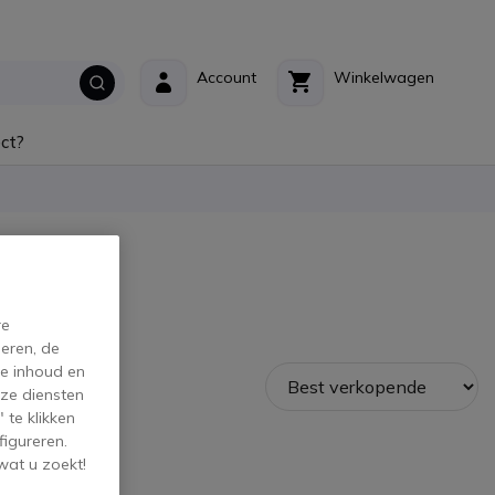
Account
Winkelwagen
ct?
re
eren, de
de inhoud en
ze diensten
 te klikken
figureren.
wat u zoekt!