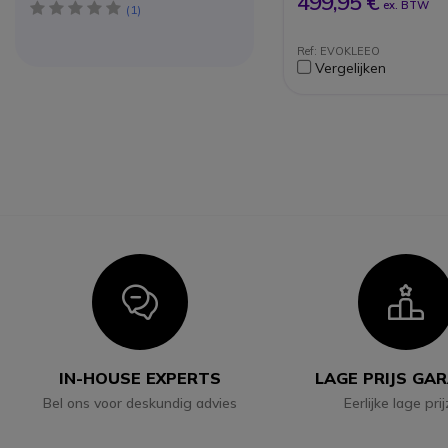
499,95 €
ex. BTW
5 star(s)
Focusmodus voor
1
ongestoorde concen
Desktopbevestiging o
Ref: EVOKLEEO
op de voorkant
Vergelijken
Geeft de naam van 
gebruiker weer
5 JAAR HOSTING-lic
inbegrepen
Icon
I
IN-HOUSE EXPERTS
LAGE PRIJS GA
Bel ons voor deskundig advies
Eerlijke lage pri