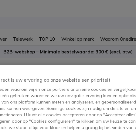
ver
Telewerk
TOP 10
Winkel op merk
Waarom Onedire
B2B-webshop – Minimale bestelwaarde: 300 € (excl. btw)
encing accessoires
irect is uw ervaring op onze website een prioriteit
erencing accessoires Evoko
 reden waarom wij en onze partners anonieme cookies en vergelijkba
ieën gebruiken waarmee we uw navigatie-ervaring kunnen optimalis
s van ons platform kunnen meten en analyseren, en gepersonaliseer
oducten
ies kunnen weergeven. Sommige cookies zijn nodig om de site en on
functioneren. U kunt alle cookies accepteren door op "Accepteer alles"
geren door op "Cookies configureren" te klikken om uw keuze te con
ok, we staan altijd voor klaar en helpen u graag bij het vinden van 