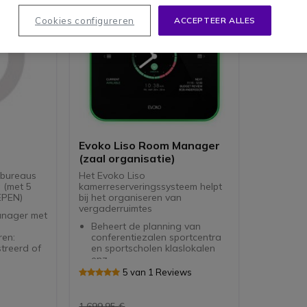
Cookies configureren
ACCEPTEER ALLES
Evoko Liso Room Manager
(zaal organisatie)
 bureaus
Het Evoko Liso
g (met 5
kamerreserveringssysteem helpt
EPEN)
bij het organiseren van
vergaderruimtes
anager met
Beheert de planning van
ren:
conferentiezalen sportcentra
treerd of
en sportscholen klaslokalen
enz.
tie met
Toont de
5 van 1 Reviews
beschikbaarheidsstatus van
en via
elke kamer (groen / rood).
Beheert de reservering van
1.699,95 €