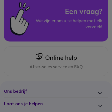
Een vraag?
We zijn er om u te helpen met elk
verzoek!
icon
Online help
After-sales service en FAQ
Ons bedrijf
Laat ons je helpen