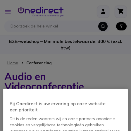
Ga naar de inhoud
Toggle
Nav
B2B-webshop – Minimale bestelwaarde: 300 € (excl.
btw)
Home
Conferencing
Audio en
Videoconferentie
materiaal Zoom
Bij Onedirect is uw ervaring op onze website
een prioriteit
2 producten
Dit is de reden waarom wij en onze partners anonieme
cookies en vergelijkbare technologieën gebruiken
waarmee we uw navigatie-ervaring kunnen optimaliseren,