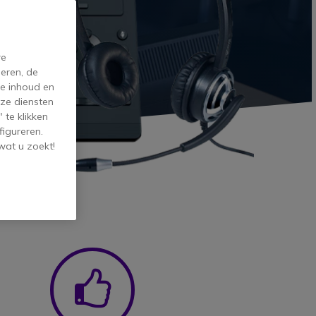
re
eren, de
de inhoud en
ze diensten
 te klikken
figureren.
wat u zoekt!
on
Icon