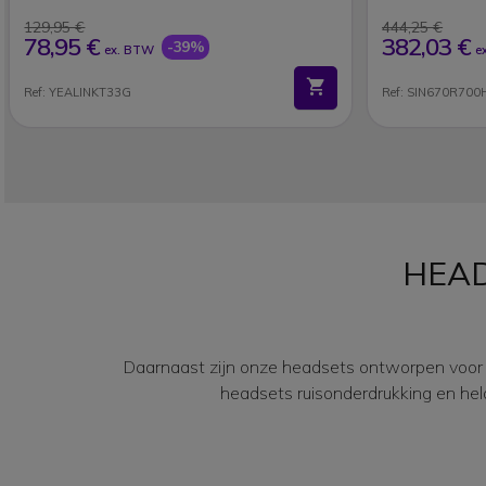
129,95 €
444,25 €
78,95 €
382,03 €
-39%
ex. BTW
e
Ref: YEALINKT33G
Ref: SIN670R700
HEA
Daarnaast zijn onze headsets ontworpen voor u
headsets ruisonderdrukking en hel