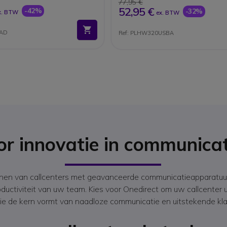
77,95 €
52,95 €
-42%
-32%
x. BTW
ex. BTW
CAD
Ref: PLHW320USBA
oor innovatie in communica
unen van callcenters met geavanceerde communicatieapparatuur.
oductiviteit van uw team. Kies voor Onedirect om uw callcente
ie de kern vormt van naadloze communicatie en uitstekende kla