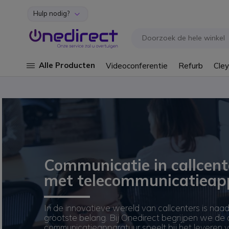
Hulp nodig?
Ga naar de inhoud
Alle Producten
Videoconferentie
Refurb
Cley
Communicatie in callcent
met telecommunicatieap
In de innovatieve wereld van callcenters is na
grootste belang. Bij Onedirect begrijpen we de cr
communicatieapparatuur speelt bij het leveren