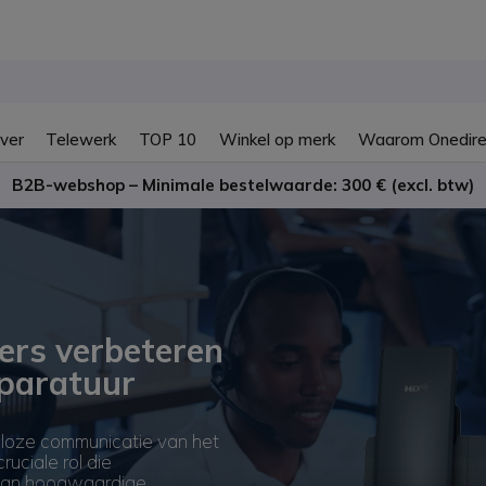
ver
Telewerk
TOP 10
Winkel op merk
Waarom Onedire
B2B-webshop – Minimale bestelwaarde: 300 € (excl. btw)
ers verbeteren
paratuur
adloze communicatie van het
uciale rol die
 van hoogwaardige