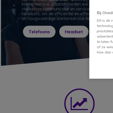
klantenservice. Daarom bieden we een uitgebre
vlekkeloze communicatie en service aan, waaro
Bij Oned
headsets, om de efficiëntie en effectiviteit van 
en hoogwaardige klantenservice te verlenen.
Dit is de
technolog
prestatie
Telefoons
Headset
advertent
te laten 
of ze wei
Hoe dan o
Ico