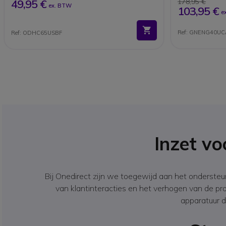
49,95 €
178,95 €
ex. BTW
103,95 €
e
Ref: GNENG40U
Ref: ODHC65USBF
Inzet v
Bij Onedirect zijn we toegewijd aan het onderste
van klantinteracties en het verhogen van de pr
apparatuur d