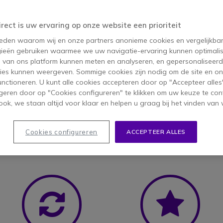
id assortiment voor
nder bureautelefoons en
irect is uw ervaring op onze website een prioriteit
uw callcenter te versterken
 reden waarom wij en onze partners anonieme cookies en vergelijkba
ieën gebruiken waarmee we uw navigatie-ervaring kunnen optimalis
s van ons platform kunnen meten en analyseren, en gepersonaliseer
ies kunnen weergeven. Sommige cookies zijn nodig om de site en on
functioneren. U kunt alle cookies accepteren door op "Accepteer alles"
geren door op "Cookies configureren" te klikken om uw keuze te con
ok, we staan altijd voor klaar en helpen u graag bij het vinden van 
Cookies configureren
ACCEPTEER ALLES
n
Icon
Ic