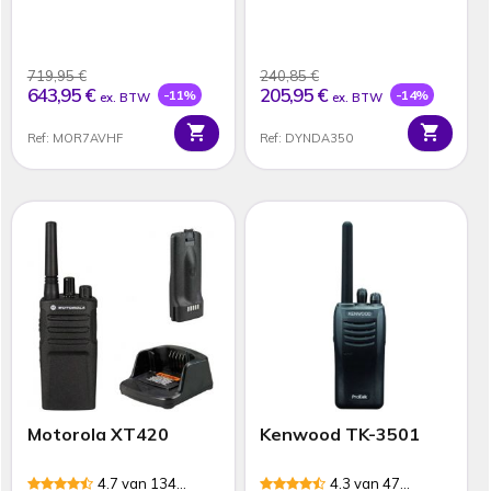
719,95 €
240,85 €
643,95 €
205,95 €
-11%
-14%
ex. BTW
ex. BTW
Ref: MOR7AVHF
Ref: DYNDA350
Motorola XT420
Kenwood TK-3501
4.7 van 134
4.3 van 47