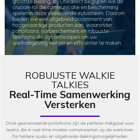
grootste belang. Bij Onedirect begrijpen we de
cruciale rol die communicatie en bescherming
spelen in deze veeleisende industrieën. Daarom
bieden we een uitgebreid assortiment van
hoogwaardige producten aan, waaronder
portofoons, oorbeschermers en robuuste
telefoons die zijn ontworpen om uw
werkomgeving veiliger en efficiënter te maken.
ROBUUSTE WALKIE
TALKIES
Real-Time Samenwerking
Versterken
Onze geavanceerde portofoons zijn de perfecte metgezel voor
teams die in real-time moeten samenwerken op de werkvloer.
De heldere audio en uitgebreide dekkingsmogelijkheden