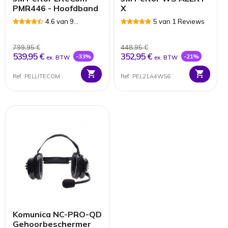
PMR446 - Hoofdband
X
4.6 van 9
5 van 1 Reviews
Reviews
799,95 €
448,95 €
539,95 €
352,95 €
-33%
-21%
ex. BTW
ex. BTW
Ref: PELLITECOM
Ref: PEL21A4WS6
Komunica NC-PRO-QD
Gehoorbeschermer