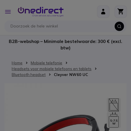
Ga naar de inhoud
Toggle
Nav
B2B-webshop – Minimale bestelwaarde: 300 € (excl.
btw)
Home
Mobiele telefonie
Headsets voor mobiele telefoons en tablets
Bluetooth headset
Cleyver NW60 UC
Ga naar het einde van de afbeeldingen-gallerij
5-7.5
W