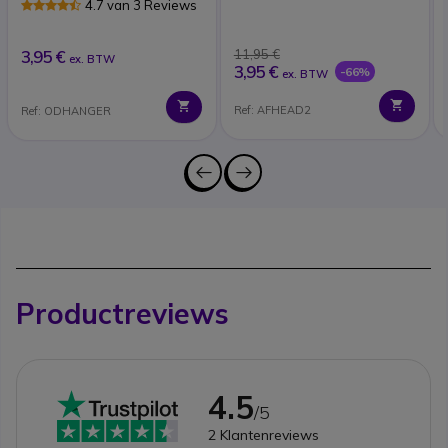
4.7 van 3 Reviews
3,95 €
11,95 €
ex. BTW
3,95 €
-66%
ex. BTW
Ref: AFHEAD2
Ref: ODHANGER
Productreviews
4.5
/5
2
Klantenreviews