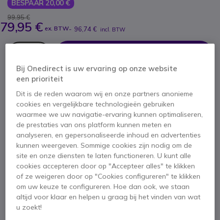
BESPAAR 20,00 €
99,95 €
79,95 €
ex. BTW
-
96,74 €
incl. BTW
Aantal
IN WINKELWAGEN
Bij Onedirect is uw ervaring op onze website
een prioriteit
OFFERTE BINNEN 4 UUR
Dit is de reden waarom wij en onze partners anonieme
cookies en vergelijkbare technologieën gebruiken
3 producten
op voorraad
Levering:
24/48 h
waarmee we uw navigatie-ervaring kunnen optimaliseren,
de prestaties van ons platform kunnen meten en
2 jaar
Fabrieksgarantie
analyseren, en gepersonaliseerde inhoud en advertenties
kunnen weergeven. Sommige cookies zijn nodig om de
site en onze diensten te laten functioneren. U kunt alle
cookies accepteren door op "Accepteer alles" te klikken
of ze weigeren door op "Cookies configureren" te klikken
om uw keuze te configureren. Hoe dan ook, we staan
altijd voor klaar en helpen u graag bij het vinden van wat
Belangrijkste kenmerken
u zoekt!
Draadloze koptelefoon voor pc (met USB-dongle)