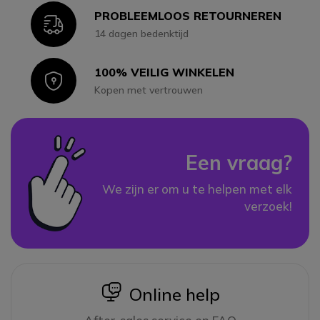
PROBLEEMLOOS RETOURNEREN
Icon
14 dagen bedenktijd
100% VEILIG WINKELEN
Icon
Kopen met vertrouwen
Een vraag?
We zijn er om u te helpen met elk
verzoek!
icon
Online help