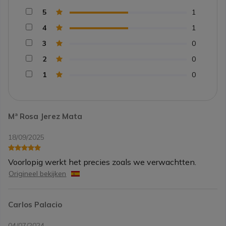
5
1
4
1
3
0
2
0
1
0
Mª Rosa Jerez Mata
18/09/2025
Voorlopig werkt het precies zoals we verwachtten.
Origineel bekijken
Carlos Palacio
04/07/2024