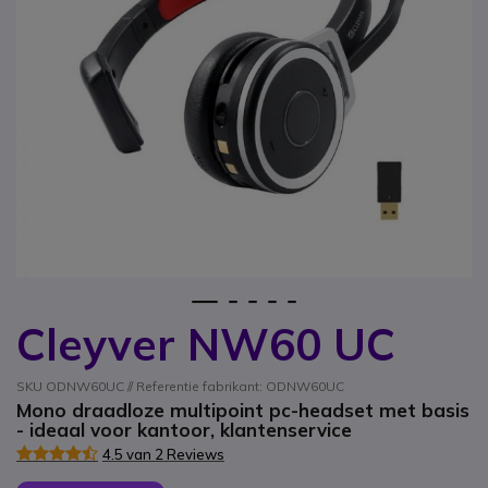
1
2
3
4
5
Cleyver NW60 UC
Ga naar het begin van de afbeeldingen-gallerij
SKU ODNW60UC // Referentie fabrikant: ODNW60UC
Mono draadloze multipoint pc-headset met basis
- ideaal voor kantoor, klantenservice
4.5 van 2 Reviews