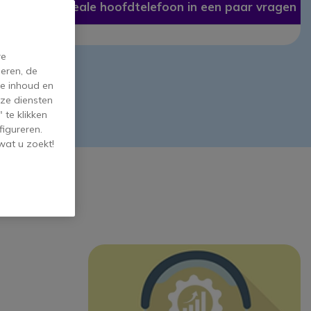
De ideale hoofdtelefoon in een paar vragen
re
eren, de
de inhoud en
ze diensten
 te klikken
figureren.
wat u zoekt!