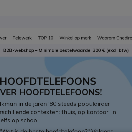
ver
Telewerk
TOP 10
Winkel op merk
Waarom Onedire
B2B-webshop – Minimale bestelwaarde: 300 € (excl. btw)
R HOOFDTELEFOONS
OVER HOOFDTELEFOONS!
kman in de jaren '80 steeds populairder
hillende contexten: thuis, op kantoor, in
elfs op school.
"Wat is de beste hoofdtelefoon?" Volgens