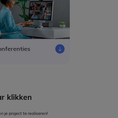
onferenties
Icono
r klikken
e project te realiseren!