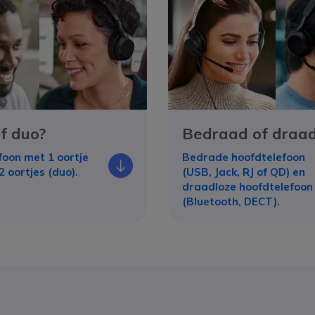
f duo?
Bedraad of draad
foon met 1 oortje
Bedrade hoofdtelefoon
Icono
2 oortjes (duo).
(USB, Jack, RJ of QD) en
draadloze hoofdtelefoon
(Bluetooth, DECT).