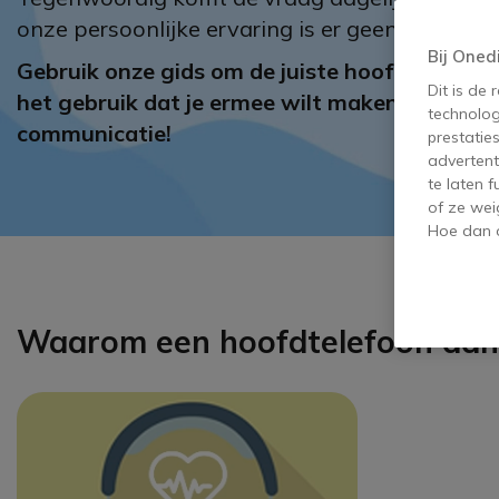
onze persoonlijke ervaring is er geen universee
Bij Oned
Gebruik onze gids om de juiste hoofdtelefoon 
Dit is de
het gebruik dat je ermee wilt maken. Besteed 
technolog
communicatie!
prestatie
advertent
te laten 
of ze wei
Hoe dan o
Waarom een hoofdtelefoon aan