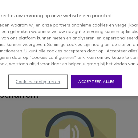
l model...
irect is uw ervaring op onze website een prioriteit
of microfoon te vinden, afhankelijk van
 reden waarom wij en onze partners anonieme cookies en vergelijkba
minder tijd aan zoeken en meer tijd aan je
ieën gebruiken waarmee we uw navigatie-ervaring kunnen optimalis
s van ons platform kunnen meten en analyseren, en gepersonaliseer
ies kunnen weergeven. Sommige cookies zijn nodig om de site en on
functioneren. U kunt alle cookies accepteren door op "Accepteer alles"
geren door op "Cookies configureren" te klikken om uw keuze te con
ok, we staan altijd voor klaar en helpen u graag bij het vinden van 
Cookies configureren
ACCEPTEER ALLES
schaffen?