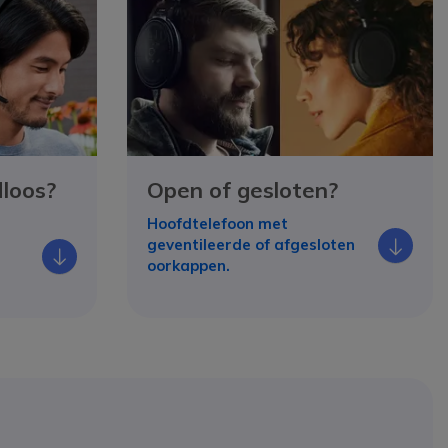
loos?
Open of gesloten?
Hoofdtelefoon met
Icon
geventileerde of afgesloten
Icono
oorkappen.