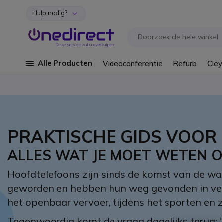
Hulp nodig?
Ga naar de inhoud
Alle Producten
Videoconferentie
Refurb
Cley
PRAKTISCHE GIDS VOO
ALLES WAT JE MOET WETEN 
Hoofdtelefoons zijn sinds de komst van de wal
geworden en hebben hun weg gevonden in versc
het openbaar vervoer, tijdens het sporten en z
Tegenwoordig komt de vraag dagelijks terug: 