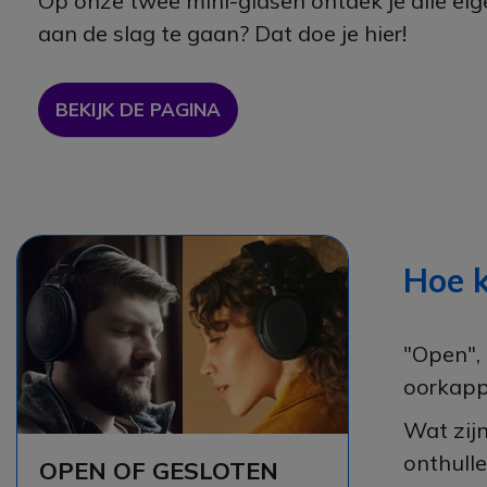
Op onze twee mini-gidsen ontdek je alle ei
aan de slag te gaan? Dat doe je hier!
BEKIJK DE PAGINA
Hoe k
"Open",
oorkapp
Wat zij
onthulle
OPEN OF GESLOTEN