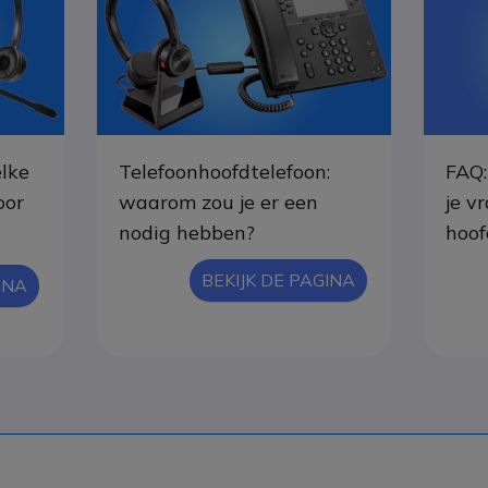
lke
Telefoonhoofdtelefoon:
FAQ:
oor
waarom zou je er een
je v
nodig hebben?
hoof
BEKIJK DE PAGINA
INA