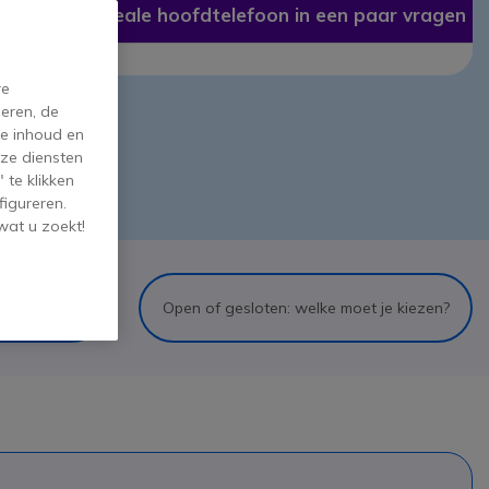
De ideale hoofdtelefoon in een paar vragen
re
eren, de
de inhoud en
ze diensten
 te klikken
figureren.
wat u zoekt!
f draadloos:
Open of gesloten: welke moet je kiezen?