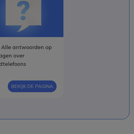
 Alle antwoorden op
ragen over
dtelefoons
BEKIJK DE PAGINA