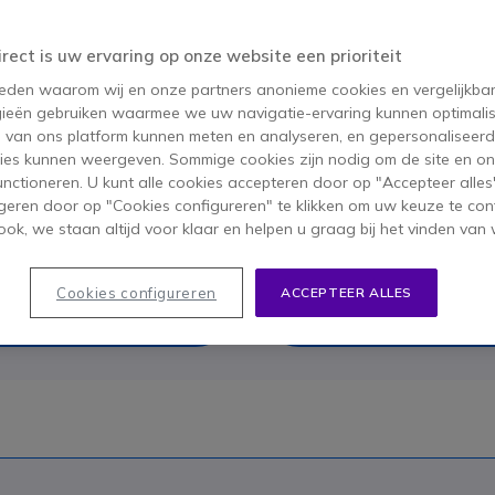
et comfort en de akoestische isolatie van een
irect is uw ervaring op onze website een prioriteit
ij het kiezen van je nieuwe audiosysteem door
 reden waarom wij en onze partners anonieme cookies en vergelijkba
adplegen, die iets lager op de pagina te
ieën gebruiken waarmee we uw navigatie-ervaring kunnen optimalis
s van ons platform kunnen meten en analyseren, en gepersonaliseer
ies kunnen weergeven. Sommige cookies zijn nodig om de site en on
functioneren. U kunt alle cookies accepteren door op "Accepteer alles"
geren door op "Cookies configureren" te klikken om uw keuze te con
ok, we staan altijd voor klaar en helpen u graag bij het vinden van 
Cookies configureren
ACCEPTEER ALLES
Hoofdtelefoons met draad o
duo: hoe te onderscheiden
wat te kiezen?