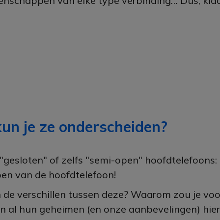
genschappen van elke type verbinding… Dus, kla
un je ze onderscheiden?
 "gesloten" of zelfs "semi-open" hoofdtelefoons
en van de hoofdtelefoon!
n de verschillen tussen deze? Waarom zou je vo
n al hun geheimen (en onze aanbevelingen) hier