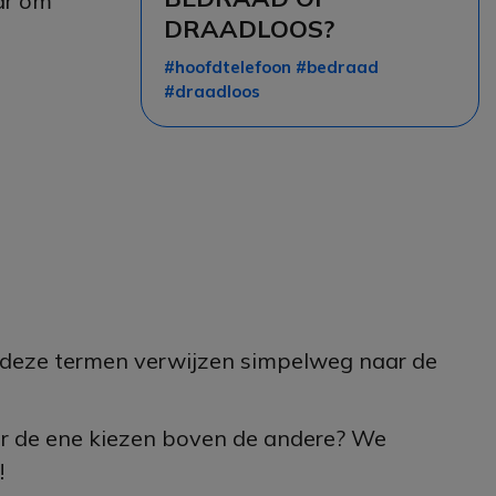
ar om
DRAADLOOS?
#hoofdtelefoon #bedraad
#draadloos
: deze termen verwijzen simpelweg naar de
or de ene kiezen boven de andere? We
!