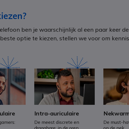
iezen?
telefoon ben je waarschijnlijk al een paar keer
este optie te kiezen, stellen we voor om kenni
ulaire
Intra-auriculaire
Nekwarm
 gamers:
De meest discrete en
De must-hav
draagbare: in de oren.
op de nek.