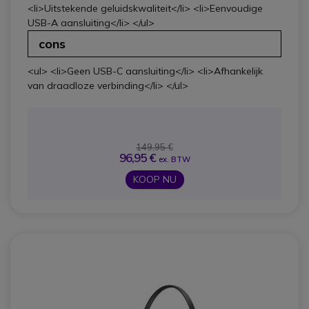
<li>Uitstekende geluidskwaliteit</li> <li>Eenvoudige
USB-A aansluiting</li> </ul>
cons
<ul> <li>Geen USB-C aansluiting</li> <li>Afhankelijk
van draadloze verbinding</li> </ul>
149,95 €
96,95 €
ex. BTW
KOOP NU