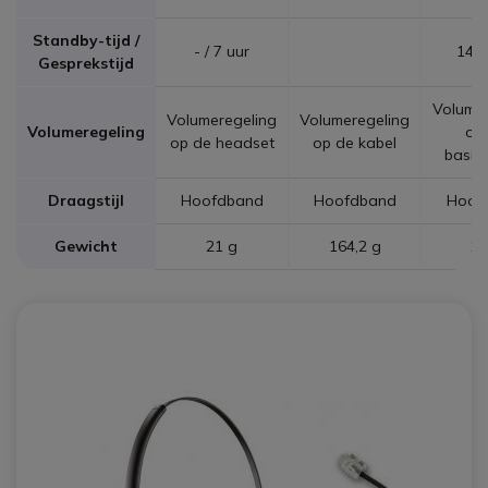
Standby-tijd /
- / 7 uur
14 h
Gesprekstijd
Volumer
Volumeregeling
Volumeregeling
Volumeregeling
op 
op de headset
op de kabel
basiss
Draagstijl
Hoofdband
Hoofdband
Hoof
Gewicht
21 g
164,2 g
12