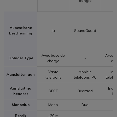
dongle
Akoestische
Ja
SoundGuard
bescherming
Avec base de
Avec b
Oplader Type
-
charge
cha
Vaste
Mobiele
Mob
Aansluiten aan
telefoons
telefoons, PC
telefo
Aansluiting
Bluet
DECT
Bedraad
headset
DE
Mono/duo
Mono
Duo
D
Bereik
120 m
16