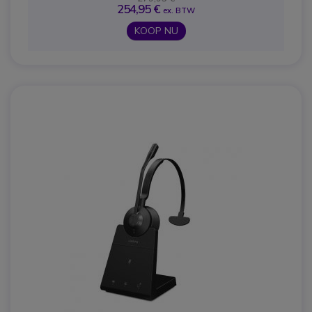
254,95 €
ex. BTW
KOOP NU