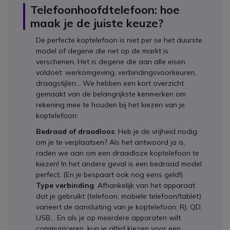
Telefoonhoofdtelefoon: hoe
maak je de juiste keuze?
De perfecte koptelefoon is niet per se het duurste
model of degene die net op de markt is
verschenen. Het is degene die aan alle eisen
voldoet: werkomgeving, verbindingsvoorkeuren,
draagstijlen... We hebben een kort overzicht
gemaakt van de belangrijkste kenmerken om
rekening mee te houden bij het kiezen van je
koptelefoon:
Bedraad of draadloos
: Heb je de vrijheid nodig
om je te verplaatsen? Als het antwoord ja is,
raden we aan om een draadloze koptelefoon te
kiezen! In het andere geval is een bedraad model
perfect. (En je bespaart ook nog eens geld!).
Type verbinding
: Afhankelijk van het apparaat
dat je gebruikt (telefoon, mobiele telefoon/tablet)
varieert de aansluiting van je koptelefoon: RJ, QD,
USB... En als je op meerdere apparaten wilt
communiceren, kun je altijd kiezen voor een