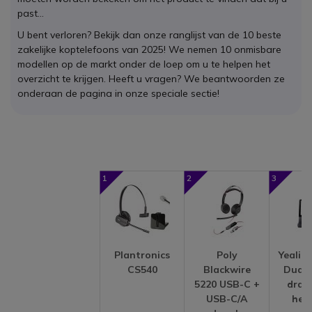
past…
U bent verloren? Bekijk dan onze ranglijst van de 10 beste
zakelijke koptelefoons van 2025! We nemen 10 onmisbare
modellen op de markt onder de loep om u te helpen het
overzicht te krijgen. Heeft u vragen? We beantwoorden ze
onderaan de pagina in onze speciale sectie!
1
2
3
Plantronics
Poly
Yealin
CS540
Blackwire
Dual 
5220 USB-C +
draa
USB-C/A
hea