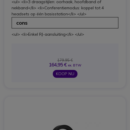
<ul> <li>3 draagstijlen: oorhaak, hoofdband of
nekband</li> <li>Conferentiemodus: koppel tot 4
headsets op één basisstation</li> </ul>
cons
<ul> <li>Enkel RJ-aansluiting</li> </ul>
179,95 €
164,95 €
ex. BTW
KOOP NU