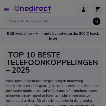
Ga naar de inhoud
Toggle
Nav
B2B-webshop – Minimale bestelwaarde: 300 € (excl.
btw)
TOP 10 BESTE
TELEFOONKOPPELINGEN
– 2025
Voor kantooroproepen, vergaderingen onderweg,
sportsessies en zelfs gaming-sessies, is een koptelefoon het
onmisbare audio-accessoire! Bedraad of draadloos, mono
of stereo, circum-aural of intra-auriculaire, met actieve
ruisonderdrukking… Dit zijn allemaal criteria die grondig
moeten worden bekeken om het product te vinden dat bij u