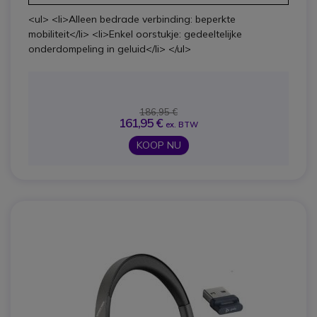
<ul> <li>Alleen bedrade verbinding: beperkte
mobiliteit</li> <li>Enkel oorstukje: gedeeltelijke
onderdompeling in geluid</li> </ul>
186,95 €
161,95 €
ex. BTW
KOOP NU