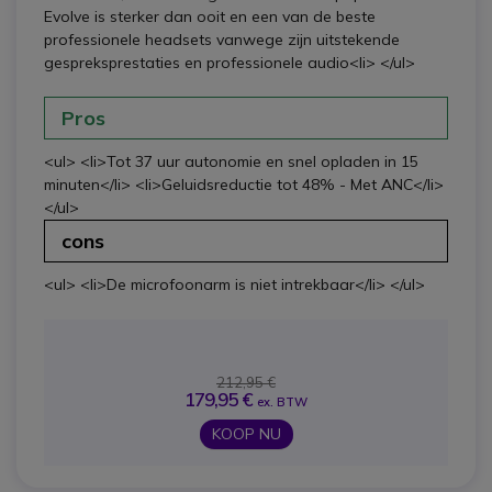
Evolve is sterker dan ooit en een van de beste
professionele headsets vanwege zijn uitstekende
gespreksprestaties en professionele audio<li> </ul>
Pros
<ul> <li>Tot 37 uur autonomie en snel opladen in 15
minuten</li> <li>Geluidsreductie tot 48% - Met ANC</li>
</ul>
cons
<ul> <li>De microfoonarm is niet intrekbaar</li> </ul>
212,95 €
179,95 €
ex. BTW
KOOP NU