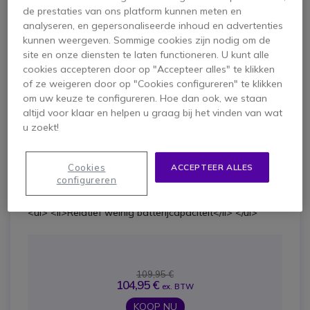
verbeterde digitale signaalverwerking (DSP) biedt een
de prestaties van ons platform kunnen meten en
natuurlijker en helderder geluid, precies zoals het hoort
analyseren, en gepersonaliseerde inhoud en advertenties
te klinken. De geïntegreerde DECT-technologie zorgt
kunnen weergeven. Sommige cookies zijn nodig om de
voor een beter geluid en voorkomt storingen van Wi-Fi-
site en onze diensten te laten functioneren. U kunt alle
netwerken terwijl de geavanceerde breedbandaudio
cookies accepteren door op "Accepteer alles" te klikken
uitstekende HD-spraakkwaliteit levert.
of ze weigeren door op "Cookies configureren" te klikken
om uw keuze te configureren. Hoe dan ook, we staan
Pros
altijd voor klaar en helpen u graag bij het vinden van wat
u zoekt!
<ul> <li>Lichtgewicht </li> <li>Eenvoudige
installatie</li> <li>Compatibel met hoornlifters en EHS
kabels</li> </ul>
Cookies
ACCEPTEER ALLES
configureren
cons
<ul> <li>Relatief weinig batterijcapaciteit</li> </ul>
109,95 €
104,95 €
ex. BTW
KOOP NU