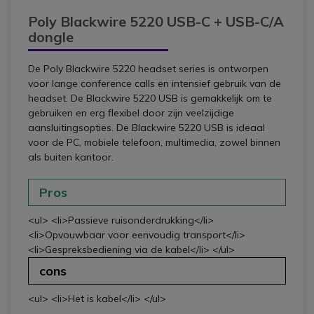
Poly Blackwire 5220 USB-C + USB-C/A
dongle
De Poly Blackwire 5220 headset series is ontworpen
voor lange conference calls en intensief gebruik van de
headset. De Blackwire 5220 USB is gemakkelijk om te
gebruiken en erg flexibel door zijn veelzijdige
aansluitingsopties. De Blackwire 5220 USB is ideaal
voor de PC, mobiele telefoon, multimedia, zowel binnen
als buiten kantoor.
Pros
<ul> <li>Passieve ruisonderdrukking</li>
<li>Opvouwbaar voor eenvoudig transport</li>
<li>Gespreksbediening via de kabel</li> </ul>
cons
<ul> <li>Het is kabel</li> </ul>