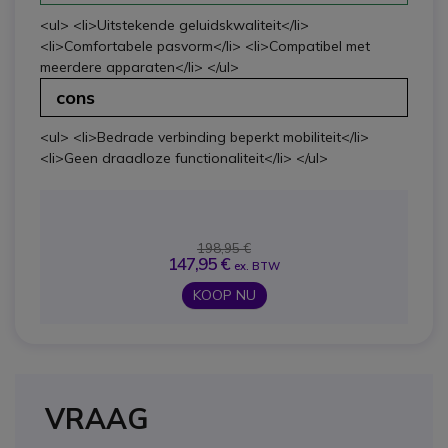
<ul> <li>Uitstekende geluidskwaliteit</li>
<li>Comfortabele pasvorm</li> <li>Compatibel met
meerdere apparaten</li> </ul>
cons
<ul> <li>Bedrade verbinding beperkt mobiliteit</li>
<li>Geen draadloze functionaliteit</li> </ul>
198,95 €
147,95 €
ex. BTW
KOOP NU
VRAAG