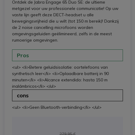
Ontdek de Jabra Engage 65 Duo SE: de ultieme
metgezel voor uw professionele communicatie! Op uw
vaste lijn geeft deze DECT-headset u alle
bewegingsvrijheid die u wilt (tot 150 m bereik)! Dankzij
de 2 noise cancelling microfoons worden
omgevingsgeluiden geëlimineerd, zelfs in de meest
rumoerige omgevingen.
Pros
<ul> <li>Betere geluidsisolatie: oortelefoons van
synthetisch leer</li> <li>Oplaadbare batterij in 90
minuten</li> <li>Alcance extendido: hasta 150 m
inalámbricos</li> </ul>
cons
<ul> <li>Geen Bluetooth-verbinding</li> </ul>
279,95 €