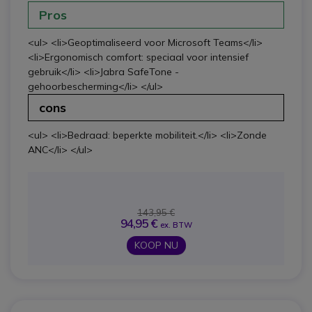
Pros
<ul> <li>Geoptimaliseerd voor Microsoft Teams</li>
<li>Ergonomisch comfort: speciaal voor intensief
gebruik</li> <li>Jabra SafeTone -
gehoorbescherming</li> </ul>
cons
<ul> <li>Bedraad: beperkte mobiliteit.</li> <li>Zonde
ANC</li> </ul>
143,95 €
94,95 €
ex. BTW
KOOP NU