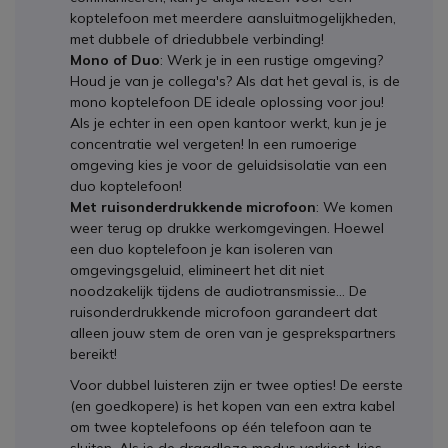
koptelefoon met meerdere aansluitmogelijkheden,
met dubbele of driedubbele verbinding!
Mono of Duo
: Werk je in een rustige omgeving?
Houd je van je collega's? Als dat het geval is, is de
mono koptelefoon DE ideale oplossing voor jou!
Als je echter in een open kantoor werkt, kun je je
concentratie wel vergeten! In een rumoerige
omgeving kies je voor de geluidsisolatie van een
duo koptelefoon!
Met ruisonderdrukkende microfoon
: We komen
weer terug op drukke werkomgevingen. Hoewel
een duo koptelefoon je kan isoleren van
omgevingsgeluid, elimineert het dit niet
noodzakelijk tijdens de audiotransmissie... De
ruisonderdrukkende microfoon garandeert dat
alleen jouw stem de oren van je gesprekspartners
bereikt!
Voor dubbel luisteren zijn er twee opties! De eerste
(en goedkopere) is het kopen van een extra kabel
om twee koptelefoons op één telefoon aan te
sluiten. Als je de draadloze modus verkiest, kies