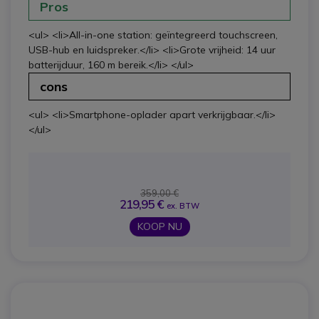
Pros
<ul> <li>All-in-one station: geïntegreerd touchscreen,
USB-hub en luidspreker.</li> <li>Grote vrijheid: 14 uur
batterijduur, 160 m bereik.</li> </ul>
cons
<ul> <li>Smartphone-oplader apart verkrijgbaar.</li>
</ul>
359,00 €
219,95 €
ex. BTW
KOOP NU