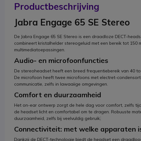
Productbeschrijving
Jabra Engage 65 SE Stereo
De Jabra Engage 65 SE Stereo is een draadloze DECT-headset
combineert kristalhelder stereogeluid met een bereik tot 150
multimediatoepassingen.
Audio- en microfoonfuncties
De stereoheadset heeft een breed frequentiebereik van 40 tot
De microfoon heeft twee microfoons met electret-condensor
communicatie, zelfs in lawaaiige omgevingen.
Comfort en duurzaamheid
Het on-ear ontwerp zorgt de hele dag voor comfort, zelfs tij
de headset licht en comfortabel om te dragen. Robuuste ma
duurzaamheid, zelfs bij veelvuldig gebruik
.
Connectiviteit: met welke apparaten i
Dankzij de DECT-technologie biedt de headset een draadloos 