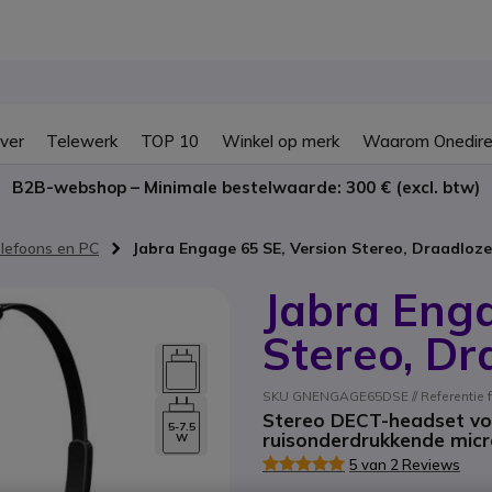
ver
Telewerk
TOP 10
Winkel op merk
Waarom Onedire
B2B-webshop – Minimale bestelwaarde: 300 € (excl. btw)
elefoons en PC
Jabra Engage 65 SE, Version Stereo, Draadlo
Jabra Enga
Stereo, D
SKU GNENGAGE65DSE // Referentie f
Stereo DECT-headset vo
5-7.5
ruisonderdrukkende micr
W
5 van 2 Reviews