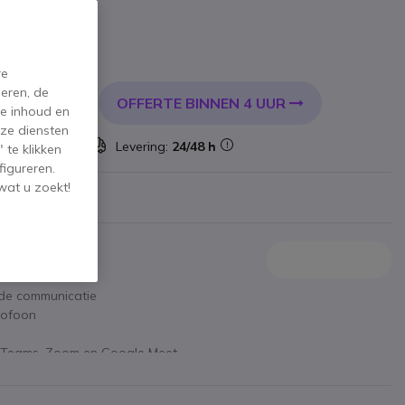
incl. BTW
re
eren, de
OFFERTE BINNEN 4 UUR
KELWAGEN
de inhoud en
ze diensten
 voorraad
Levering:
24/48 h
 te klikken
figureren.
wat u zoekt!
bereik
de communicatie
rofoon
ft Teams, Zoom en Google Meet
r