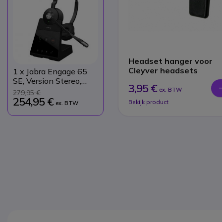
Headset hanger voor
Cleyver headsets
1
x Jabra Engage 65
SE, Version Stereo,
3,95 €
Draadloze DECT
ex. BTW
279,95 €
Headset
254,95 €
Bekijk product
ex. BTW