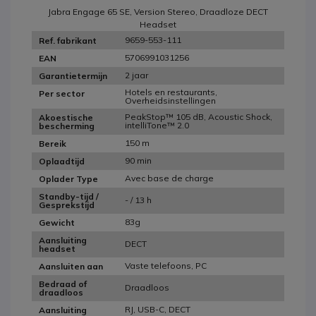
Jabra Engage 65 SE, Version Stereo, Draadloze DECT
Headset
9659-553-111
Ref. fabrikant
5706991031256
EAN
2 jaar
Garantietermijn
Hotels en restaurants,
Per sector
Overheidsinstellingen
PeakStop™ 105 dB, Acoustic Shock,
Akoestische
intelliTone™ 2.0
bescherming
150 m
Bereik
90 min
Oplaadtijd
Avec base de charge
Oplader Type
Standby-tijd /
- / 13 h
Gesprekstijd
83g
Gewicht
Aansluiting
DECT
headset
Vaste telefoons, PC
Aansluiten aan
Bedraad of
Draadloos
draadloos
RJ, USB-C, DECT
Aansluiting