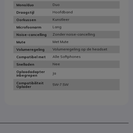
Duo
Mono/duo
Hoofdband
Draagstijl
Kunstleer
Oorkussen
Lang
Microfoonarm
Zonder noise-cancelling
Noise-cancelling
Met Mute
Mute
Volumeregeling op de headset
Volumeregeling
Alle Softphones
Compatibel met
Nee
Snelladen
Oplaadadapter
Ja
inbegrepen
Compatibiliteit
5W-7.5W
Oplader