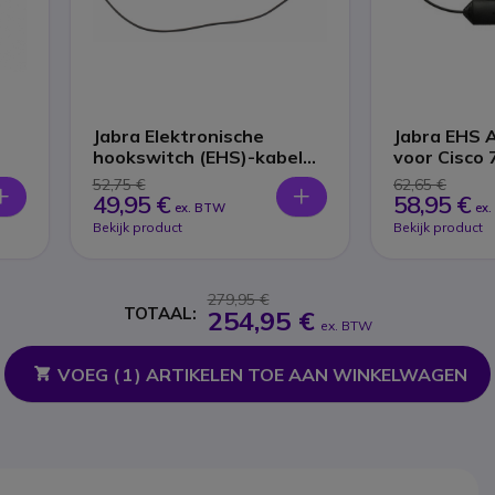
Jabra Elektronische
Jabra EHS 
hookswitch (EHS)-kabel
voor Cisco 
Alcatel 8 & 9 Serie
Series
52,75 €
62,65 €
49,95 €
58,95 €
ex. BTW
ex
Bekijk product
Bekijk product
279,95 €
TOTAAL:
254,95 €
ex. BTW
VOEG (
1
) ARTIKELEN TOE AAN WINKELWAGEN