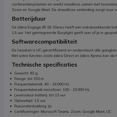
conferentiesystemen en werkt naadloos samen met toonaang
Zoom en Google Meet. De draadloze verbinding zorgt voor s
Batterijduur
De Jabra Engage 65 SE Stereo heeft een indrukwekkende batter
1,5 uur. Het geïntegreerde Busylight geeft aan of je in ges
Softwarecompatibiliteit
De headset is UC-gecertificeerd en ondersteunt alle gangba
Met extra functies zoals Jabra Direct en Jabra Xpress kan d
Technische specificaties
Gewicht: 83 g
Range: tot 150 m
Frequentiebereik: 40 - 16.000 Hz
Frequentiebereik microfoon: 100 - 10.000 Hz
Levensduur batterij: tot 13 uur
Oplaadtijd: 1,5 uur
Ruisonderdrukking: Ja
Certificeringen: Microsoft Teams, Zoom, Google Meet, UC