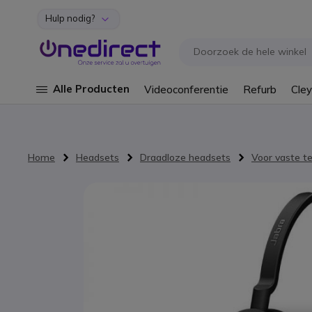
Hulp nodig?
Ga naar de inhoud
Alle Producten
Videoconferentie
Refurb
Cley
Home
Headsets
Draadloze headsets
Voor vaste t
Ga naar het einde van de afbeeldingen-gallerij