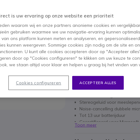
BESPAAR 25,00 €
279,95 €
irect is uw ervaring op onze website een prioriteit
254,95 €
ex. BTW
-
308,49 €
 reden waarom wij en onze partners anonieme cookies en vergelijkba
Aantal
ieën gebruiken waarmee we uw navigatie-ervaring kunnen optimalis
IN WIN
s van ons platform kunnen meten en analyseren, en gepersonaliseer
ies kunnen weergeven. Sommige cookies zijn nodig om de site en on
Meer dan
100 producten
op
functioneren. U kunt alle cookies accepteren door op "Accepteer alles"
geren door op "Cookies configureren" te klikken om uw keuze te con
ok, we staan altijd voor klaar en helpen u graag bij het vinden van 
2 jaar
Fabrieksgarantie
Cookies configureren
ACCEPTEER ALLES
Belangrijkste kenmerken
DECT-technologie met 150 m 
Stereogeluid voor meeslepen
Noise-cancelling dubbele mic
Tot 13 uur batterijduur
Gecertificeerd voor Microso
Toon meer
Geïntegreerde bezet-indicato
UC-compatibel