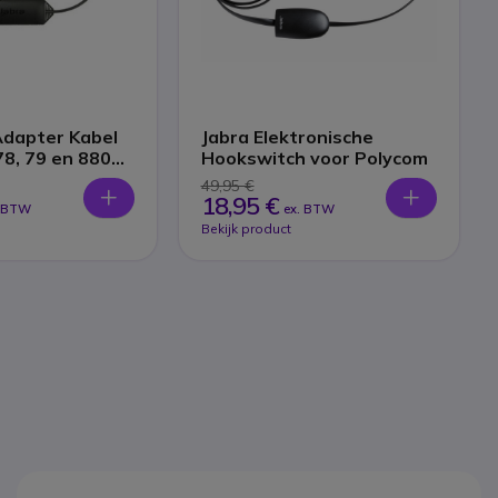
Adapter Kabel
Jabra Elektronische
78, 79 en 8800
Hookswitch voor Polycom
49,95 €
18,95 €
. BTW
ex. BTW
Bekijk product