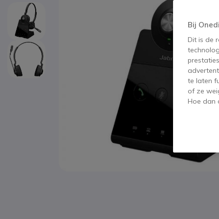
Bij Oned
Dit is de
technolog
prestatie
advertent
te laten 
of ze wei
Hoe dan o
Ga naar het begin van de afbeeldingen-gallerij