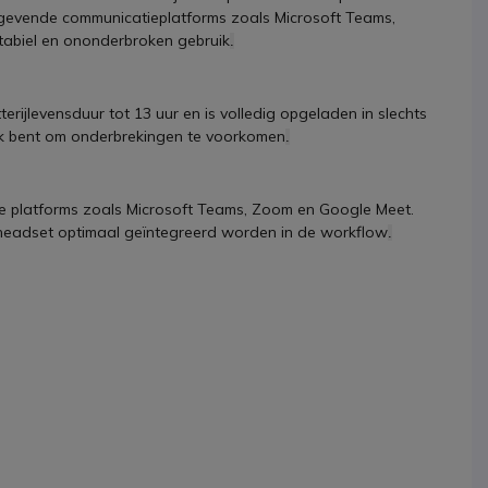
evende communicatieplatforms zoals Microsoft Teams,
tabiel en ononderbroken gebruik
.
ijlevensduur tot 13 uur en is volledig opgeladen in slechts
prek bent om onderbrekingen te voorkomen
.
re platforms zoals Microsoft Teams, Zoom en Google Meet.
e headset optimaal geïntegreerd worden in de workflow
.