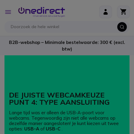
Ga naar de inhoud
Toggle
Nav
B2B-webshop – Minimale bestelwaarde: 300 € (excl.
btw)
DE JUISTE WEBCAMKEUZE
PUNT 4: TYPE AANSLUITING
Lange tijd was er alleen de USB-A-poort voor
webcams. Tegenwoordig zijn niet alle webcams op
dezelfde manier aangesloten! Je kunt kiezen uit twee
opties:
USB-A
of
USB-C
.