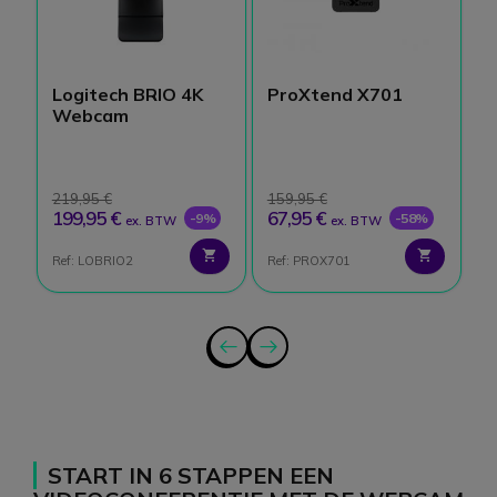
Logitech BRIO 4K
ProXtend X701
A
Webcam
219,95 €
159,95 €
7
199,95 €
67,95 €
4
-9%
-58%
ex. BTW
ex. BTW
Ref: LOBRIO2
Ref: PROX701
Re
START IN 6 STAPPEN EEN