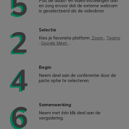
5
Pas de audio- en video-instellingen aan
en zorg ervoor dat de externe webcam
is geselecteerd als de videobron
2
Selectie
Kies je favoriete platform:
Zoom
,
Teams
,
Google Meet
…
4
Begin
Neem deel aan de conferentie door de
juiste optie te selecteren
6
Samenwerking
Neem met één klik deel aan de
vergadering.