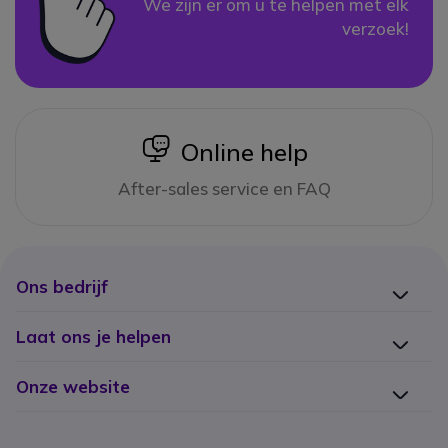
We zijn er om u te helpen met elk
verzoek!
icon
Online help
After-sales service en FAQ
Ons bedrijf
Laat ons je helpen
Onze website