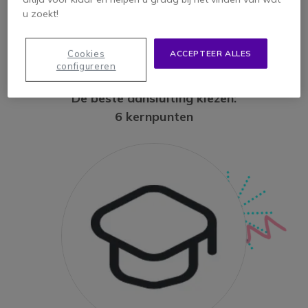
u zoekt!
Cookies
ACCEPTEER ALLES
configureren
De beste aansluiting kiezen:
6 kernpunten