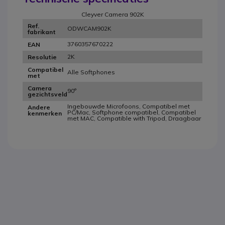
Cleyver Camera 902K
Ref.
ODWCAM902K
fabrikant
3760357670222
EAN
2K
Resolutie
Compatibel
Alle Softphones
met
Camera
90°
gezichtsveld
Ingebouwde Microfoons, Compatibel met
Andere
PC/Mac, Softphone compatibel, Compatibel
kenmerken
met MAC, Compatible with Tripod, Draagbaar