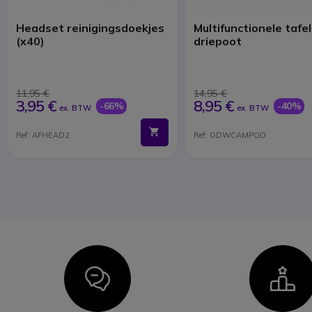
Headset reinigingsdoekjes
Multifunctionele tafel
(x40)
driepoot
11,95 €
14,95 €
3,95 €
8,95 €
-66%
-40%
ex. BTW
ex. BTW
Ref: AFHEAD2
Ref: ODWCAMPOD
Icon
I