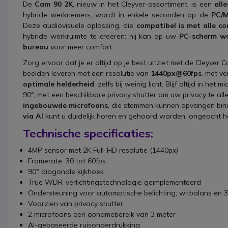
De
Cam 90 2K
, nieuw in het Cleyver-assortiment, is een
all
hybride werknemers, wordt in enkele seconden op de
PC/
Deze audiovisuele oplossing, die
compatibel is met alle c
hybride werkruimte te creëren: hij kan op uw
PC-scherm w
bureau
voor meer comfort.
Zorg ervoor dat je er altijd op je best uitziet met de Cleyve
beelden leveren met een resolutie van
1440px@60fps
, met ve
optimale helderheid
, zelfs bij weinig licht. Blijf altijd in h
90°, met een beschikbare privacy shutter om uw privacy te al
ingebouwde microfoons
, die stemmen kunnen opvangen bin
via AI
kunt u duidelijk horen en gehoord worden, ongeacht h
Technische specificaties:
4MP sensor met 2K Full-HD resolutie (1440px)
Framerate: 30 tot 60fps
90° diagonale kijkhoek
True WDR-verlichtingstechnologie geïmplementeerd
Ondersteuning voor automatische belichting; witbalans en 
Voorzien van privacy shutter
2 microfoons een opnamebereik van 3 meter
AI-gebaseerde ruisonderdrukking