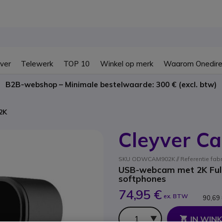
ver
Telewerk
TOP 10
Winkel op merk
Waarom Onedire
B2B-webshop – Minimale bestelwaarde: 300 € (excl. btw)
2K
Cleyver C
SKU ODWCAM902K // Referentie fa
USB-webcam met 2K Full 
softphones
74,95 €
ex. BTW
90,69
Aantal
IN WIN