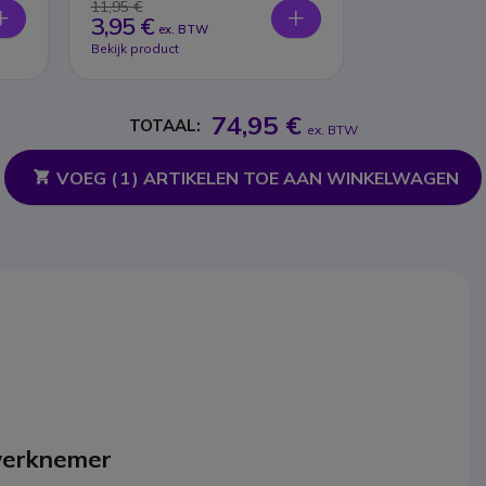
11,95 €
3,95 €
ex. BTW
Bekijk product
74,95 €
TOTAAL:
ex. BTW
VOEG (
1
) ARTIKELEN TOE AAN WINKELWAGEN
werknemer