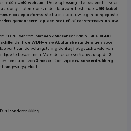
es-in-één USB-webcam
. Deze oplossing, die bestemd is voor
Mac
aangesloten dankzij de daarvoor bestemde
USB-kabel
.
ommunicatieplatforms
, stelt u in staat uw eigen aangepaste
orden gemonteerd
,
op een statief
of
rechtstreeks op uw
r Cam 90 2K webcam. Met een
4MP sensor
kan hij
2K Full-HD
rschillende
True WDR- en witbalansbehandelingen voor
et middelpunt van de belangstelling dankzij het gezichtsveld van
len tijde te beschermen. Voor de audio vertrouwt u op de
2
nen een straal van
3 meter.
Dankzij de
ruisonderdrukking
et omgevingsgeluid.
3D-ruisonderdrukking