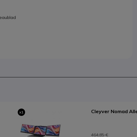
reaublad
Cleyver Nomad All
x1
464,85 €