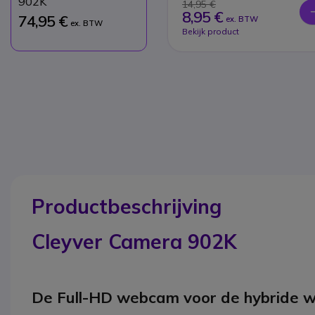
902K
14,95 €
8,95 €
74,95 €
ex. BTW
ex. BTW
Bekijk product
Productbeschrijving
Cleyver Camera 902K
De Full-HD webcam voor de hybride 