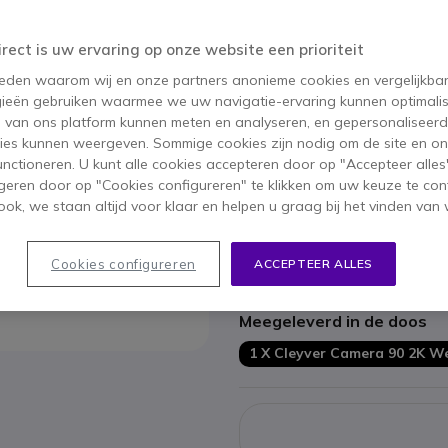
52 producten
op voorraad
irect is uw ervaring op onze website een prioriteit
 reden waarom wij en onze partners anonieme cookies en vergelijkba
ieën gebruiken waarmee we uw navigatie-ervaring kunnen optimalis
Belangrijkste kenmerken
s van ons platform kunnen meten en analyseren, en gepersonaliseer
ies kunnen weergeven. Sommige cookies zijn nodig om de site en on
Plug & Play USB-
webcam
functioneren. U kunt alle cookies accepteren door op "Accepteer alles"
4MP
sensor met
2K Full-HD
r
geren door op "Cookies configureren" te klikken om uw keuze te con
Kijkhoek van 90 ° met een bee
ok, we staan altijd voor klaar en helpen u graag bij het vinden van 
Optimale
True WDR-
verlicht
2 microfoons
met
AI-ruisond
Voorzien van privacy shutter
Cookies configureren
ACCEPTEER ALLES
Toon meer
Compatibel met alle softp
Meegeleverd in de doos
1 X Cleyver Camera 90 2K 