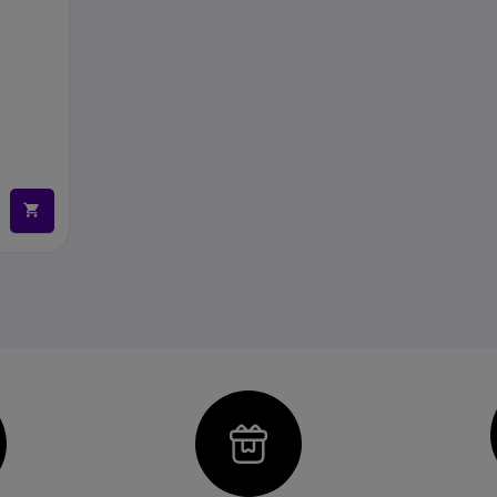
con
Icon