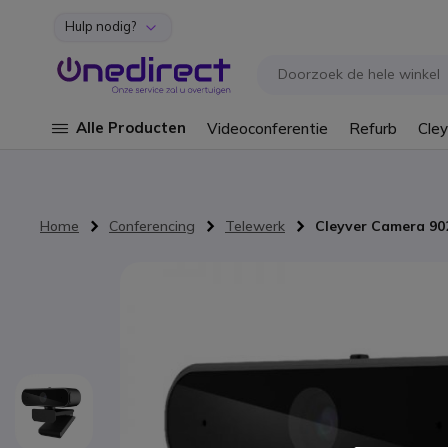
Hulp nodig?
Ga naar de inhoud
Alle Producten
Videoconferentie
Refurb
Cley
Home
Conferencing
Telewerk
Cleyver Camera 90
Ga naar het einde van de afbeeldingen-gallerij