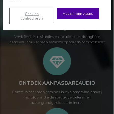
Cookies
ACCEPTEER ALLES
configureren
GENIET VAN
VEELZIJDIG GEBRUIK
Werk flexibel in situaties en locaties, met draagbare
headsets inclusief probleemloze apparaat-compatibiliteit
ONTDEK AANPASBARE
AUDIO
Communiceer probleemloos in elke omgeving dankzij
microfoons die de spraak verbeteren en
achtergrondgeluiden elimineren