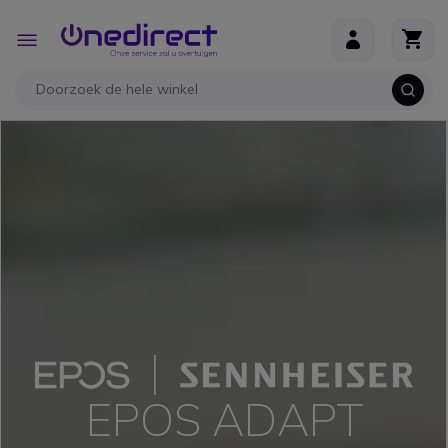
Ga naar de inhoud
Toggle
Nav
B2B-webshop – Minimale bestelwaarde: 300 € (excl.
btw)
EPOS ADAPT