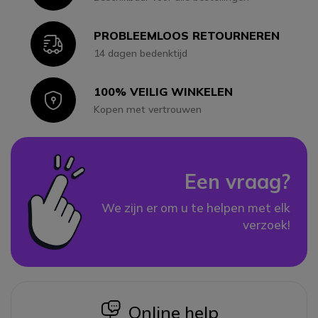
PROBLEEMLOOS RETOURNEREN
Icon
14 dagen bedenktijd
100% VEILIG WINKELEN
Icon
Kopen met vertrouwen
Een vraag?
We zijn er om u te helpen met elk
verzoek!
icon
Online help