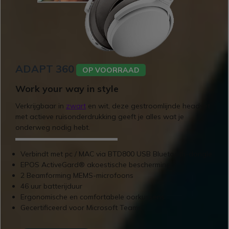
ADAPT 360
OP VOORRAAD
Work your way in style
Verkrijgbaar in
zwart
en wit, deze gestroomlijnde headset
met actieve ruisonderdrukking geeft je alles wat je
onderweg nodig hebt.
Verbindt met pc / MAC via BTD800 USB Bluetooth-dongle
EPOS ActiveGard® akoestische bescherming
2 Beamforming MEMS-microfoons
46 uur batterijduur
Ergonomische en comfortabele oorkussens
Gecertificeerd voor Microsoft Teams