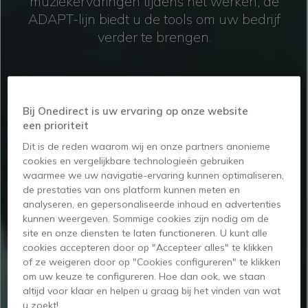
muziekervaringen tijdens het werken, de
ADAPT-lijn biedt u de tools om uw bedrijf
verder te brengen.
Bij Onedirect is uw ervaring op onze website
een prioriteit
Dit is de reden waarom wij en onze partners anonieme
cookies en vergelijkbare technologieën gebruiken
waarmee we uw navigatie-ervaring kunnen optimaliseren,
de prestaties van ons platform kunnen meten en
WAAROM KIEZEN
analyseren, en gepersonaliseerde inhoud en advertenties
kunnen weergeven. Sommige cookies zijn nodig om de
VOOR EPOS ADAPT
site en onze diensten te laten functioneren. U kunt alle
cookies accepteren door op "Accepteer alles" te klikken
of ze weigeren door op "Cookies configureren" te klikken
om uw keuze te configureren. Hoe dan ook, we staan
altijd voor klaar en helpen u graag bij het vinden van wat
u zoekt!