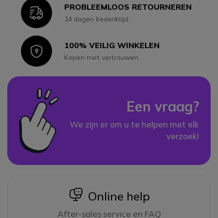
PROBLEEMLOOS RETOURNEREN
Icon
14 dagen bedenktijd
100% VEILIG WINKELEN
Icon
Kopen met vertrouwen
Een vraag?
We zijn er om u te helpen met elk
verzoek!
icon
Online help
After-sales service en FAQ