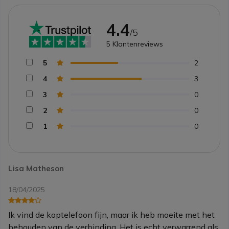
4.4
/5
5
Klantenreviews
5
2
4
3
3
0
2
0
1
0
Lisa Matheson
18/04/2025
Ik vind de koptelefoon fijn, maar ik heb moeite met het
behouden van de verbinding. Het is echt verwarrend als