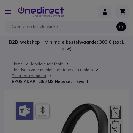
Ga naar de inhoud
Toggle
Nav
B2B-webshop – Minimale bestelwaarde: 300 € (excl.
btw)
Home
Mobiele telefonie
Headsets voor mobiele telefoons en tablets
Bluetooth headset
EPOS ADAPT 360 MS Headset - Zwart
Ga naar het einde van de afbeeldingen-gallerij
5-7.5
W