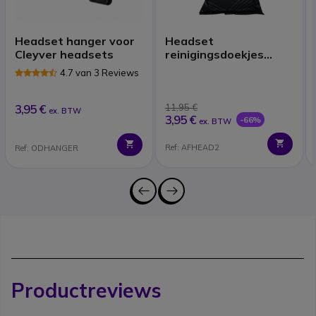
Headset hanger voor
Headset
Cleyver headsets
reinigingsdoekjes
(x40)
4.7 van 3 Reviews
3,95 €
11,95 €
ex. BTW
3,95 €
-66%
ex. BTW
Ref: AFHEAD2
Ref: ODHANGER
Productreviews