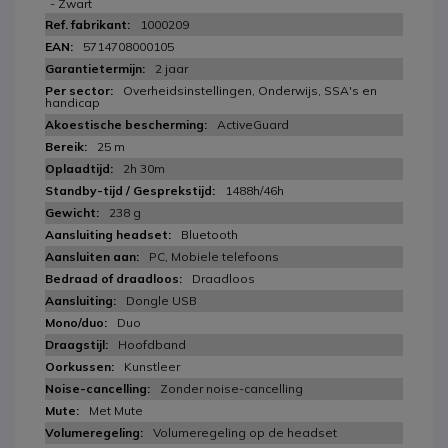
- Zwart
1000209
5714708000105
2 jaar
Overheidsinstellingen, Onderwijs, SSA's en
handicap
ActiveGuard
25 m
2h 30m
1488h/46h
238 g
Bluetooth
PC, Mobiele telefoons
Draadloos
Dongle USB
Duo
Hoofdband
Kunstleer
Zonder noise-cancelling
Met Mute
Volumeregeling op de headset