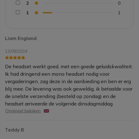
2
0
1
1
Liam England
13/08/2024
De headset werkt goed, met een goede geluidskwaliteit.
Ik had dringend een mono headset nodig voor
vergaderingen, zag deze in de aanbieding en ben er erg
blij mee. De levering was ook geweldig, ik betaalde voor
de snelste verzending (besteld op zondag) en de
headset arriveerde de volgende dinsdagmiddag.
Origineel bekijken
Teddy B