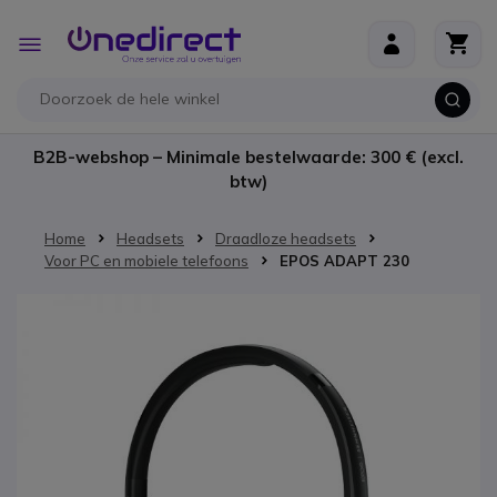
Ga naar de inhoud
Toggle
Nav
B2B-webshop – Minimale bestelwaarde: 300 € (excl.
btw)
Home
Headsets
Draadloze headsets
Voor PC en mobiele telefoons
EPOS ADAPT 230
Ga naar het einde van de afbeeldingen-gallerij