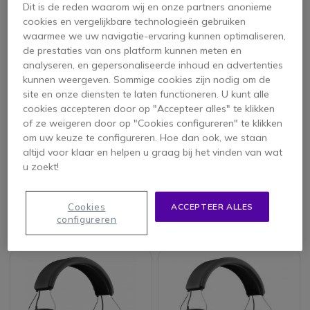
Dit is de reden waarom wij en onze partners anonieme
cookies en vergelijkbare technologieën gebruiken
waarmee we uw navigatie-ervaring kunnen optimaliseren,
de prestaties van ons platform kunnen meten en
analyseren, en gepersonaliseerde inhoud en advertenties
kunnen weergeven. Sommige cookies zijn nodig om de
site en onze diensten te laten functioneren. U kunt alle
cookies accepteren door op "Accepteer alles" te klikken
of ze weigeren door op "Cookies configureren" te klikken
om uw keuze te configureren. Hoe dan ook, we staan
Sena Tufftalk M –
Sena Tufftalk Lite –
Helm bevestiging
Bevestigt op
altijd voor klaar en helpen u graag bij het vinden van wat
hoofdtelefoon
u zoekt!
4 van 1 Reviews
Cookies
ACCEPTEER ALLES
Bekijk opvolger
Bekijk opvolger
configureren