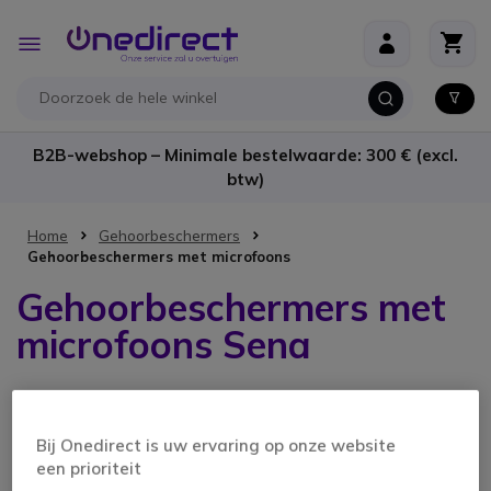
Ga naar de inhoud
Toggle
Nav
B2B-webshop – Minimale bestelwaarde: 300 € (excl.
btw)
Home
Gehoorbeschermers
Gehoorbeschermers met microfoons
Gehoorbeschermers met
microfoons Sena
4 producten
Bij Onedirect is uw ervaring op onze website
een prioriteit