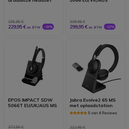
draadloze headset
5066 EU/VK/AUS
335,95 €
339,95 €
229,95 €
299,95 €
-32%
-12%
ex. BTW
ex. BTW
EPOS IMPACT SDW
Jabra Evolve2 65 MS
5066T EU/UK/AUS MS
met oplaadstation
5 van 4 Reviews
373,95 €
212,95 €