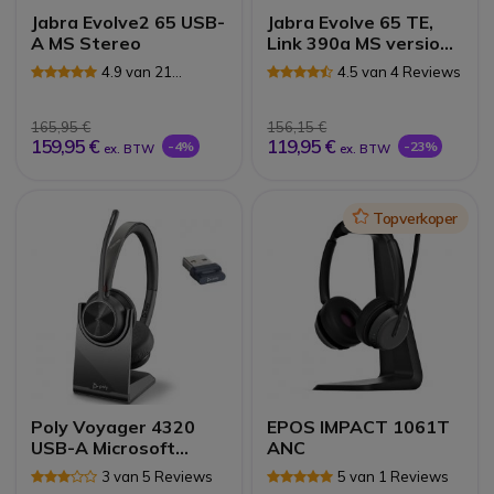
Jabra Evolve2 65 USB-
Jabra Evolve 65 TE,
A MS Stereo
Link 390a MS version
Stereo
4.9 van 21
4.5 van 4 Reviews
Reviews
165,95 €
156,15 €
159,95 €
119,95 €
-4%
-23%
ex. BTW
ex. BTW
Icon
Topverkoper
Poly Voyager 4320
EPOS IMPACT 1061T
USB-A Microsoft
ANC
Teams +
3 van 5 Reviews
5 van 1 Reviews
Oplaadstation