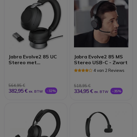
Jabra Evolve2 85 UC
Jabra Evolve2 85 MS
Stereo met
Stereo USB-C - Zwart
oplaadstand - Zwart
4 van 2 Reviews
564,95 €
518,95 €
382,95 €
334,95 €
-32%
-35%
ex. BTW
ex. BTW