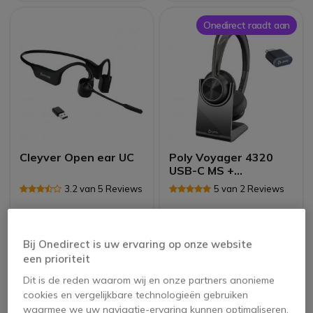
Onedirect raadt aan
Cleyver Open ear UC
Poly Voyager 4320
USB-C MS +
Oplaadstation
3.2 van 5 Reviews
5 van 2 Reviews
109,95 €
129,75 €
ex. BTW
114,95 €
-11%
ex. BTW
Bij Onedirect is uw ervaring op onze website
een prioriteit
Dit is de reden waarom wij en onze partners anonieme
cookies en vergelijkbare technologieën gebruiken
waarmee we uw navigatie-ervaring kunnen optimaliseren,