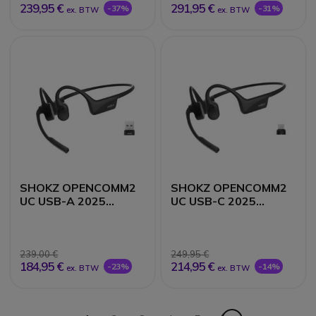
239,95 €
291,95 €
-37%
-31%
ex. BTW
ex. BTW
SHOKZ OPENCOMM2
SHOKZ OPENCOMM2
UC USB-A 2025
UC USB-C 2025
Upgrade
Upgrade
239,00 €
249,95 €
184,95 €
214,95 €
-23%
-14%
ex. BTW
ex. BTW
Pagina
Pagina - Volgende