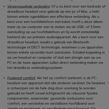
Vereenvoudigde verbinding
: Of u nu kiest voor een bedrade of
draadloze headset voor gebruik op een pc of Mac, u hebt
binnen enkele ogenblikken een effectieve verbinding. Als u
kiest voor een hoofdtelefoon met kabel, hoeft u deze alleen
maar op uw computer aan te sluiten via de USB- of 3,5mm-
aansluiting op uw hoofdtelefoon en hij wordt onmiddellijk
herkend als uw primaire audioapparaat. Als u kiest voor een
draadloze headset, maakt u gebruik van Bluetooth-
technologie of DECT technologie, waarmee u uw apparaten
binnen enkele seconden kunt aansluiten. Schakel koppeling in
op uw headset en computer of sluit een dongle aan op uw
PC en de twee apparaten zullen direct verbinding maken via
het draadloze verbindingssysteem.
Foolproof comfort
: Als het op comfort aankomt, is de PC-
headset een apparaat dat alle anderen verslaat. De headset
is ontworpen om de hele dag door urenlang te worden
gebruikt en heeft zowel lichtgewicht als robuuste fysieke
componenten, waaronder: gevoerde oorkussens voor
comfort, een versterkte en verstelbare hoofdband voor
sterkte en maatwerk, en een flexibele microfoonarm. De