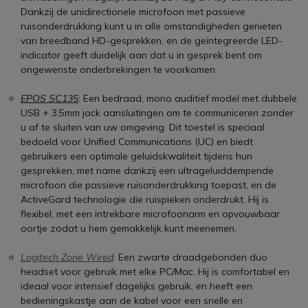
Dankzij de unidirectionele microfoon met passieve
ruisonderdrukking kunt u in alle omstandigheden genieten
van breedband HD-gesprekken, en de geïntegreerde LED-
indicator geeft duidelijk aan dat u in gesprek bent om
ongewenste onderbrekingen te voorkomen.
EPOS SC135
: Een bedraad, mono auditief model met dubbele
USB + 3,5mm jack aansluitingen om te communiceren zonder
u af te sluiten van uw omgeving. Dit toestel is speciaal
bedoeld voor Unified Communications (UC) en biedt
gebruikers een optimale geluidskwaliteit tijdens hun
gesprekken, met name dankzij een ultrageluiddempende
microfoon die passieve ruisonderdrukking toepast, en de
ActiveGard technologie die ruispieken onderdrukt. Hij is
flexibel, met een intrekbare microfoonarm en opvouwbaar
oortje zodat u hem gemakkelijk kunt meenemen.
Logitech Zone Wired
: Een zwarte draadgebonden duo
headset voor gebruik met elke PC/Mac. Hij is comfortabel en
ideaal voor intensief dagelijks gebruik, en heeft een
bedieningskastje aan de kabel voor een snelle en