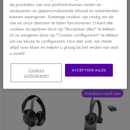
de prestaties van ons platform kunnen meten en
analyseren, en gepersonaliseerde inhoud en advertenties
kunnen weergeven. Sommige cookies zijn nodig om de
site en onze diensten te laten functioneren. U kunt alle
cookies accepteren door op "Accepteer alles" te klikken
of ze weigeren door op "Cookies configureren" te klikken
om uw keuze te configureren. Hoe dan ook, we staan
Jabra Evolve 65 TE,
EPOS IMPACT 1060
Link 390a MS, version
altijd voor klaar en helpen u graag bij het vinden van wat
Stereo Met
u zoekt!
5 van 2 Reviews
Laadstation
229,00 €
184,95 €
Cookies
ACCEPTEER ALLES
159,95 €
149,95 €
-30%
-19%
ex. BTW
ex. BTW
configureren
Onedirect raadt aan