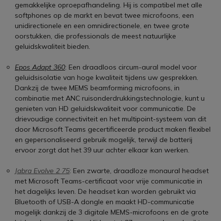
gemakkelijke oproepafhandeling. Hij is compatibel met alle
softphones op de markt en bevat twee microfoons, een
unidirectionele en een omnidirectionele, en twee grote
oorstukken, die professionals de meest natuurlijke
geluidskwaliteit bieden.
Epos Adapt 360
: Een draadloos circum-aural model voor
geluidsisolatie van hoge kwaliteit tijdens uw gesprekken.
Dankzij de twee MEMS beamforming microfoons, in
combinatie met ANC ruisonderdrukkingstechnologie, kunt u
genieten van HD geluidskwaliteit voor communicatie. De
drievoudige connectiviteit en het multipoint-systeem van dit
door Microsoft Teams gecertificeerde product maken flexibel
en gepersonaliseerd gebruik mogelijk, terwijl de batterij
ervoor zorgt dat het 39 uur achter elkaar kan werken.
Jabra Evolve 2 75
: Een zwarte, draadloze monaural headset
met Microsoft Teams-certificaat voor vrije communicatie in
het dagelijks leven. De headset kan worden gebruikt via
Bluetooth of USB-A dongle en maakt HD-communicatie
mogelijk dankzij de 3 digitale MEMS-microfoons en de grote