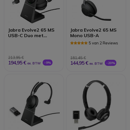
Jabra Evolve2 65 MS
Jabra Evolve2 65 MS
USB-C Duo met
Mono USB-A
oplader - zwart
5 van 2 Reviews
213,95 €
181,45 €
194,95 €
144,95 €
-9%
-20%
ex. BTW
ex. BTW