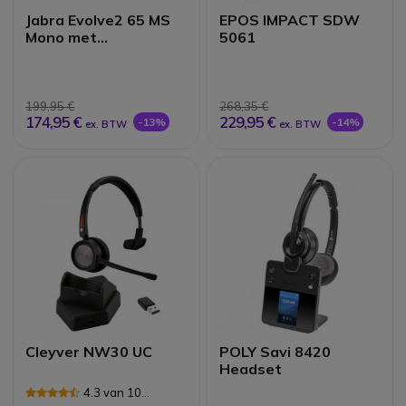
Jabra Evolve2 65 MS
EPOS IMPACT SDW
Mono met
5061
oplaadstand - zwart
199,95 €
268,35 €
174,95 €
229,95 €
-13%
-14%
ex. BTW
ex. BTW
Cleyver NW30 UC
POLY Savi 8420
Headset
4.3 van 10