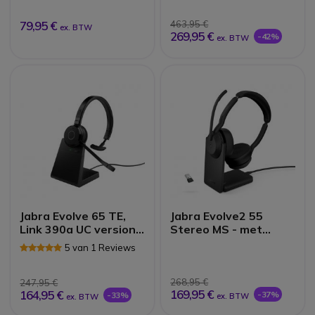
Reviews
79,95 €
463,95 €
ex. BTW
269,95 €
-42%
ex. BTW
Jabra Evolve 65 TE,
Jabra Evolve2 55
Link 390a UC version
Stereo MS - met
Mono - Met
Link380 USB-A
5 van 1 Reviews
Laadstation
Dongle +
Oplaadstandaard
268,95 €
247,95 €
169,95 €
164,95 €
-37%
-33%
ex. BTW
ex. BTW