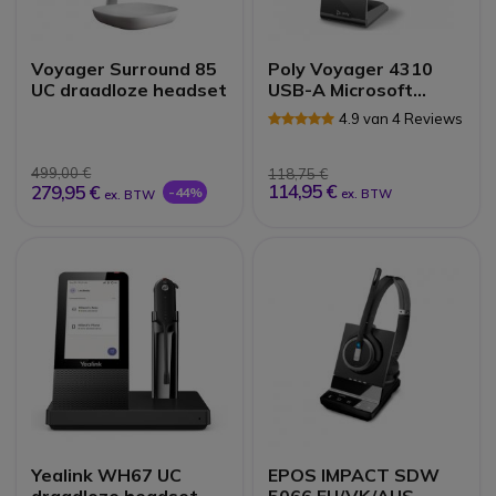
Voyager Surround 85
Poly Voyager 4310
UC draadloze headset
USB-A Microsoft
Teams +
4.9 van 4 Reviews
Oplaadstation
499,00 €
118,75 €
114,95 €
279,95 €
-44%
ex. BTW
ex. BTW
Yealink WH67 UC
EPOS IMPACT SDW