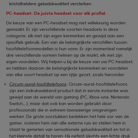
kristalheldere geluidskwaliteit versterken.
PC-headset: De juiste headset voor elk profiel
De keuze van een PC-headset mag niet willekeurig worden
gemaakt. Er zijn verschillende soorten headsets in deze
categorie, elk met zijn eigen kenmerken en gewijd aan een
specifiek gebruik. Een van de belangrijkste verschillen tussen
hoofdtelefoonmodellen is hun vorm. Er zijn momenteel namelijk
drie verschillende vormen helmen op de markt, elk met zijn
eigen voordelen. Wij helpen u bij de keuze van uw PC-headset,
en hebben daarom de belangrijkste kenmerken en voordelen
van elke soort headset op een rijtje gezet, zoals hieronder:
Circum-aural-hoofdtelefoons
: Circum-aural-hoofdtelefoons
zijn een indrukwekkend product dat in eerste instantie was
gewijd aan de wereld van gaming (PC, Xbox-one, Nintendo
Switch,...), maar dat ook kan worden gebruikt door
professionals die in extreem lawaaierige omgevingen
werken. De grote oorstukken bedekken het hele oor van de
gamer, isoleren hem van alle externe ruis en stellen hem in
staat te genieten van sensationele geluidskwaliteit en tot in
het kleinste detail te horen. Hij oefent slechts een lichte druk