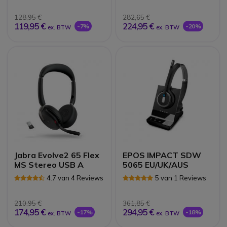
128,95 €
282,65 €
119,95 €
224,95 €
-7%
-20%
ex. BTW
ex. BTW
Jabra Evolve2 65 Flex
EPOS IMPACT SDW
MS Stereo USB A
5065 EU/UK/AUS
4.7 van 4 Reviews
5 van 1 Reviews
210,95 €
361,85 €
174,95 €
294,95 €
-17%
-18%
ex. BTW
ex. BTW