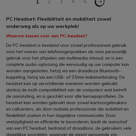
U lees momenteel pagina
1
Pagina
2
Pagina
3
Pagina
4
Pagina
5
PC Headset: Flexibiliteit en mobiliteit zowel
onderweg als op uw werkplek!
Waarom kiezen voor een PC-headset?
De PC-headset is bestemd voor zowel professioneel gebruik
voor het voeren van telefoongesprekken als voor persoonlijk
gebruik voor het afspelen van multimedia-inhoud, en is een
complete audio-oplossing die eenvoudig op uw computer kan
worden aangesloten, hetzij via een draadloze Bluetooth-
koppeling, hetzij via een USB- of 3,5mm-kabelverbinding. De
headset kan op verschillende manieren worden gebruikt
dankzij de multi-compatibiliteit van de computers wat betreft
de aansluiting, en is geschikt voor alle beroepsprofielen. De
headset kan worden gebruikt door zowel kantoorgebruikers
en callcenters, als door mobiele professionals die mobiliteit en
flexibiliteit zoeken in hun dagelijkse communicatie. Door
veelzijdigheid en efficiëntie te bevorderen, biedt de aanschaf
van een PC headset, bedraad of draadloos, de gebruikers vele
dagelijkse voordelen, waarvan de meest genoemde zijn :