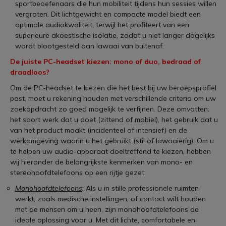
sportbeoefenaars die hun mobiliteit tijdens hun sessies willen
vergroten. Dit lichtgewicht en compacte model biedt een
optimale audiokwaliteit, terwijl het profiteert van een
superieure akoestische isolatie, zodat u niet langer dagelijks
wordt blootgesteld aan lawaai van buitenaf.
De juiste PC-headset kiezen: mono of duo, bedraad of
draadloos?
Om de PC-headset te kiezen die het best bij uw beroepsprofiel
past, moet u rekening houden met verschillende criteria om uw
zoekopdracht zo goed mogelijk te verfijnen. Deze omvatten:
het soort werk dat u doet (zittend of mobiel), het gebruik dat u
van het product maakt (incidenteel of intensief) en de
werkomgeving waarin u het gebruikt (stil of lawaaierig). Om u
te helpen uw audio-apparaat doeltreffend te kiezen, hebben
wij hieronder de belangrijkste kenmerken van mono- en
stereohoofdtelefoons op een rijtje gezet:
Monohoofdtelefoons
: Als u in stille professionele ruimten
werkt, zoals medische instellingen, of contact wilt houden
met de mensen om u heen, zijn monohoofdtelefoons de
ideale oplossing voor u. Met dit lichte, comfortabele en