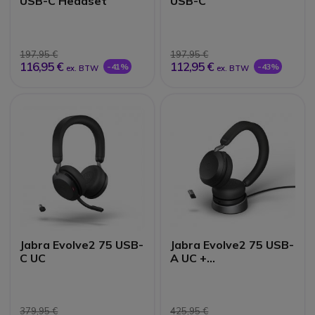
USB-C Headset
USB-C
197,95 €
197,95 €
116,95 €
112,95 €
-41%
-43%
ex. BTW
ex. BTW
Jabra Evolve2 75 USB-
Jabra Evolve2 75 USB-
C UC
A UC +
Oplaadstandaard
379,95 €
425,95 €