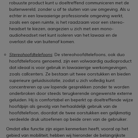
robuuste product kunt u doeltreffend communiceren met de
buitenwereld, zonder u af te sluiten van uw omgeving. Als u
echter in een lawaaierige professionele omgeving werkt,
zoals een open ruimte, is het raadzaam voor een stereo-
headset te kiezen, aangezien u zich met een mono-
audioheadset niet kunt isoleren van het lawaai en de
overlast die van buitenaf komen.
Stereohoofdtelefoons
: De stereohoofdtelefoons, ook duo
hoofdtelefoons genoemd, zijn een volwaardig audioproduct
dat ideaal is voor gebruik in lawaaierige werkomgevingen,
zoals callcenters. Ze bestaan uit twee oorstukken en bieden
superieure geluidsisolatie, zodat u zich volledig kunt
concentreren op uw lopende gesprekken zonder te worden
onderbroken door steeds terugkerende ongewenste externe
geluiden. Hij is comfortabel en beperkt op doeltreffende wijze
hoofdpijn als gevolg van herhaaldelijk gebruik van de
hoofdtelefoon, doordat de twee oorstukken een gelijkmatig
verdeelde druk uitoefenen op beide oren van de gebruiker.
Omdat elke functie zijn eigen kenmerken heeft, vooral op het
gebied van mobiliteit, hebben wij hieronder de belangrijkste