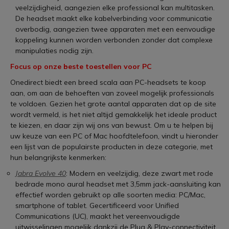
veelzijdigheid, aangezien elke professional kan multitasken.
De headset maakt elke kabelverbinding voor communicatie
overbodig, aangezien twee apparaten met een eenvoudige
koppeling kunnen worden verbonden zonder dat complexe
manipulaties nodig zijn.
Focus op onze beste toestellen voor PC
Onedirect biedt een breed scala aan PC-headsets te koop
aan, om aan de behoeften van zoveel mogelijk professionals
te voldoen. Gezien het grote aantal apparaten dat op de site
wordt vermeld, is het niet altijd gemakkelijk het ideale product
te kiezen, en daar zijn wij ons van bewust. Om u te helpen bij
uw keuze van een PC of Mac hoofdtelefoon, vindt u hieronder
een lijst van de populairste producten in deze categorie, met
hun belangrijkste kenmerken:
Jabra Evolve 40
: Modern en veelzijdig, deze zwart met rode
bedrade mono aural headset met 3,5mm jack-aansluiting kan
effectief worden gebruikt op alle soorten media: PC/Mac,
smartphone of tablet. Gecertificeerd voor Unified
Communications (UC), maakt het vereenvoudigde
uitwisselingen mogelijk dankzij de Plug & Play-connectiviteit.