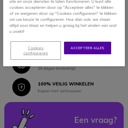
Bel ons voor deskundig advies
site en onze diensten te laten functioneren. U kunt alle
cookies accepteren door op "Accepteer alles" te klikken
of ze weigeren door op "Cookies configureren" te klikken
LAGE PRIJS GARANTIE
Icon
om uw keuze te configureren. Hoe dan ook, we staan
Eerlijke lage prijzen
altijd voor klaar en helpen u graag bij het vinden van wat
u zoekt!
EXPRESS LEVERING
Icon
Beschikbaar voor alle bestellingen
Cookies
ACCEPTEER ALLES
configureren
PROBLEEMLOOS RETOURNEREN
Icon
14 dagen bedenktijd
100% VEILIG WINKELEN
Icon
Kopen met vertrouwen
Een vraag?