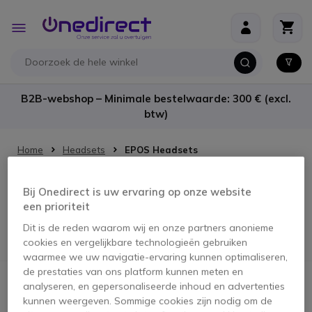
Ga naar de inhoud
Toggle
Nav
B2B-webshop – Minimale bestelwaarde: 300 € (excl.
btw)
Home
Headsets
EPOS Headsets
EPOS Headsets Poly
Bij Onedirect is uw ervaring op onze website
een prioriteit
Geen producten gevonden voor deze selectie.
Dit is de reden waarom wij en onze partners anonieme
cookies en vergelijkbare technologieën gebruiken
waarmee we uw navigatie-ervaring kunnen optimaliseren,
de prestaties van ons platform kunnen meten en
analyseren, en gepersonaliseerde inhoud en advertenties
IN-HOUSE EXPERTS
Icon
kunnen weergeven. Sommige cookies zijn nodig om de