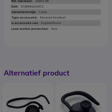
14401-08
5706991014372
2 jaar
Reserve headset
Koptelefoons
Nee
Alternatief product