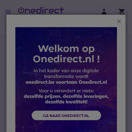
Ga naar de inhoud
Toggle
Nav
Sluit
B2B-webshop – Minimale bestelwaarde: 300 € (excl.
btw)
Home
Headsets
Draadloze headsets
Voor PC en mobiele telefoons
Logitech Zone True Wireless
Ga naar het einde van de afbeeldingen-gallerij