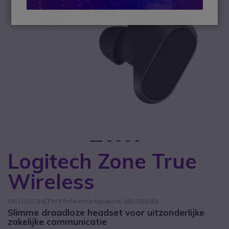
1
2
3
4
5
Logitech Zone True
Ga naar het begin van de afbeeldingen-gallerij
Wireless
SKU LOZONETW // Referentie fabrikant: 985-001082
Slimme draadloze headset voor uitzonderlijke
zakelijke communicatie