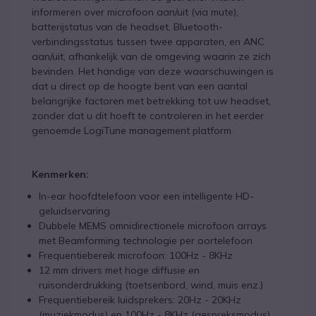
informeren over microfoon aan/uit (via mute),
batterijstatus van de headset, Bluetooth-
verbindingsstatus tussen twee apparaten, en ANC
aan/uit, afhankelijk van de omgeving waarin ze zich
bevinden. Het handige van deze waarschuwingen is
dat u direct op de hoogte bent van een aantal
belangrijke factoren met betrekking tot uw headset,
zonder dat u dit hoeft te controleren in het eerder
genoemde LogiTune management platform.
Kenmerken:
In-ear hoofdtelefoon voor een intelligente HD-
geluidservaring
Dubbele MEMS omnidirectionele microfoon arrays
met Beamforming technologie per oortelefoon
Frequentiebereik microfoon: 100Hz - 8KHz
12 mm drivers met hoge diffusie en
ruisonderdrukking (toetsenbord, wind, muis enz.)
Frequentiebereik luidsprekers: 20Hz - 20KHz
(muziekmodus) en 100Hz - 8KHz (gespreksmodus)