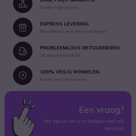
Icon
Eerlijke lage prijzen
EXPRESS LEVERING
Icon
Beschikbaar voor alle bestellingen
PROBLEEMLOOS RETOURNEREN
Icon
14 dagen bedenktijd
100% VEILIG WINKELEN
Icon
Kopen met vertrouwen
Een vraag?
We zijn er om u te helpen met elk
verzoek!