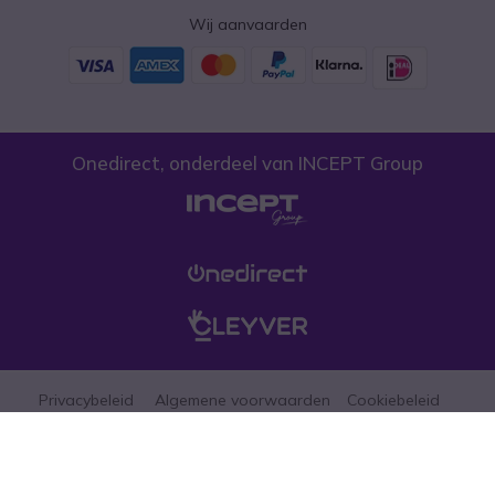
Wij aanvaarden
Onedirect, onderdeel van INCEPT Group
Privacybeleid
Algemene voorwaarden
Cookiebeleid
Let erop dat de prijzen op onze website exclusief btw zijn tenzij anders