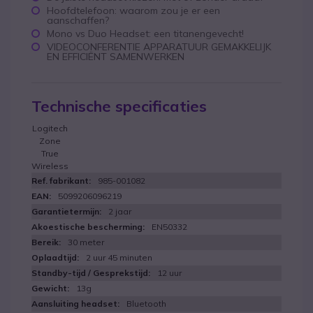
Hoofdtelefoon: waarom zou je er een
aanschaffen?
Mono vs Duo Headset: een titanengevecht!
VIDEOCONFERENTIE APPARATUUR GEMAKKELIJK
EN EFFICIËNT SAMENWERKEN
Technische specificaties
Logitech
Zone
True
Wireless
985-001082
5099206096219
2 jaar
EN50332
30 meter
2 uur 45 minuten
12 uur
13g
Bluetooth