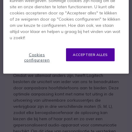
kunnen weergeven. Sommige cookies zijn nodig om de
site en onze diensten te laten functioneren. U kunt alle
Logitech, een leider in het ontwerpen van
cookies accepteren door op "Accepteer alles" te klikken
computerproducten, vindt zichzelf opnieuw uit en
of ze weigeren door op "Cookies configureren" te klikken
breidt zijn productassortiment uit om tegemoet te
om uw keuze te configureren. Hoe dan ook, we staan
komen aan de behoeften van meer mensen op de
altijd voor klaar en helpen u graag bij het vinden van wat
werkplek van vandaag. Het bedrijf heeft een flexibele
u zoekt!
communicatieoplossing geïntroduceerd: de Zone True
Wireless. Dit paar draadloze headsets met een
eigentijdse en discrete look is een innovatieve audio-
Cookies
ACCEPTEER ALLES
oplossing voor zowel zittend als nomadisch gebruik,
configureren
in zowel professionele als privé-omgevingen.
Omdat we allemaal anders zijn, heeft Logitech
besloten de uniciteit van ieder van ons te benadrukken
door aanpasbare hoofdtelefoons aan te bieden. Deze
optimale aanpassing komt met name tot uiting in de
uitvoering van uitneembare oorkussentjes die
verkrijgbaar zijn in drie verschillende maten (S, M, L),
zodat elke beroepsbeoefenaar de oplossing kan
kiezen die bij hem of haar past en zo over een
gepersonaliseerd audio-apparaat voor communicatie
beschikt. Om dit idee van personalisatie te versterken,