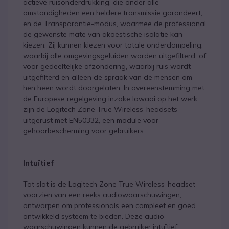
actieve ruisonderdrukking, die onder alle
omstandigheden een heldere transmissie garandeert,
en de Transparantie-modus, waarmee de professional
de gewenste mate van akoestische isolatie kan
kiezen. Zij kunnen kiezen voor totale onderdompeling,
waarbij alle omgevingsgeluiden worden uitgefilterd, of
voor gedeeltelijke afzondering, waarbij ruis wordt
uitgefilterd en alleen de spraak van de mensen om
hen heen wordt doorgelaten. In overeenstemming met
de Europese regelgeving inzake lawaai op het werk
zijn de Logitech Zone True Wireless-headsets
uitgerust met EN50332, een module voor
gehoorbescherming voor gebruikers.
Intuïtief
Tot slot is de Logitech Zone True Wireless-headset
voorzien van een reeks audiowaarschuwingen,
ontworpen om professionals een compleet en goed
ontwikkeld systeem te bieden. Deze audio-
waarschuwingen kunnen de gebruiker intuïtief