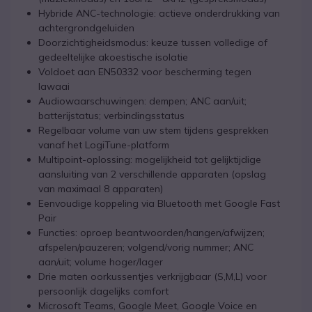
Hybride ANC-technologie: actieve onderdrukking van
achtergrondgeluiden
Doorzichtigheidsmodus: keuze tussen volledige of
gedeeltelijke akoestische isolatie
Voldoet aan EN50332 voor bescherming tegen
lawaai
Audiowaarschuwingen: dempen; ANC aan/uit;
batterijstatus; verbindingsstatus
Regelbaar volume van uw stem tijdens gesprekken
vanaf het LogiTune-platform
Multipoint-oplossing: mogelijkheid tot gelijktijdige
aansluiting van 2 verschillende apparaten (opslag
van maximaal 8 apparaten)
Eenvoudige koppeling via Bluetooth met Google Fast
Pair
Functies: oproep beantwoorden/hangen/afwijzen;
afspelen/pauzeren; volgend/vorig nummer; ANC
aan/uit; volume hoger/lager
Drie maten oorkussentjes verkrijgbaar (S,M,L) voor
persoonlijk dagelijks comfort
Microsoft Teams, Google Meet, Google Voice en