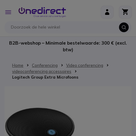
Ga naar de inhoud
Toggle
Nav
B2B-webshop – Minimale bestelwaarde: 300 € (excl.
btw)
Home
Conferencing
Video conferencing
videoconferencing accessoires
Logitech Group Extra Microfoons
Ga naar het einde van de afbeeldingen-gallerij