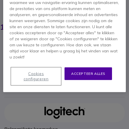
4.3 van 3 Reviews
waarmee we uw navigatie-ervaring kunnen optimaliseren,
de prestaties van ons platform kunnen meten en
BESPAAR 140,00 €
analyseren, en gepersonaliseerde inhoud en advertenties
kunnen weergeven. Sommige cookies zijn nodig om de
339,85 €
199,95 €
site en onze diensten te laten functioneren. U kunt alle
ex. BTW
-
241,94 €
incl. BTW
cookies accepteren door op "Accepteer alles" te klikken
Aantal
of ze weigeren door op "Cookies configureren" te klikken
IN WINKELWAGEN
om uw keuze te configureren. Hoe dan ook, we staan
altijd voor klaar en helpen u graag bij het vinden van wat
u zoekt!
OFFERTE BINNEN 4 UUR
21 producten
op voorraad
Levering:
24/48 h
Cookies
ACCEPTEER ALLES
configureren
2 jaar
Fabrieksgarantie