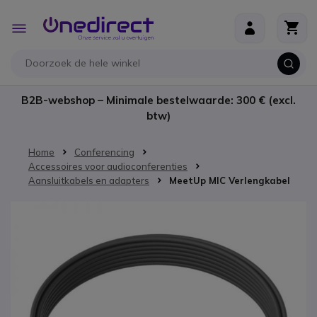
Ga naar de inhoud
Toggle
Nav
B2B-webshop – Minimale bestelwaarde: 300 € (excl.
btw)
Home
Conferencing
Accessoires voor audioconferenties
Aansluitkabels en adapters
MeetUp MIC Verlengkabel
Ga naar het einde van de afbeeldingen-gallerij