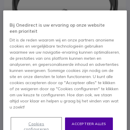
Bij Onedirect is uw ervaring op onze website
een prioriteit
Dit is de reden waarom wij en onze partners anonieme
cookies en vergelijkbare technologieën gebruiken
waarmee we uw navigatie-ervaring kunnen optimaliseren,
de prestaties van ons platform kunnen meten en
analyseren, en gepersonaliseerde inhoud en advertenties
kunnen weergeven. Sommige cookies zijn nodig om de
site en onze diensten te laten functioneren. U kunt alle
cookies accepteren door op "Accepteer alles" te klikken
1
2
3
4
5
MeetUp MIC
of ze weigeren door op "Cookies configureren" te klikken
Ga naar het begin van de afbeeldingen-gallerij
om uw keuze te configureren. Hoe dan ook, we staan
Verlengkabel
altijd voor klaar en helpen u graag bij het vinden van wat
u zoekt!
SKU LOCABAUDIO // Referentie fabrikant: 950-000005
MeetUp MIC Microfoon Verlengkabel
Cookies
ACCEPTEER ALLES
configureren