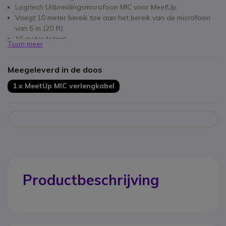
Logitech Uitbreidingsmicrofoon MIC voor MeetUp
Voegt 10 meter bereik toe aan het bereik van de microfoon
van 6 m (20 ft)
16 meter totaal
Toon meer
Voor een vlekkeloze installatie
Met een handige clip voor een veilige verbinding
Meegeleverd in de doos
1 x MeetUp MIC verlengkabel
Productbeschrijving