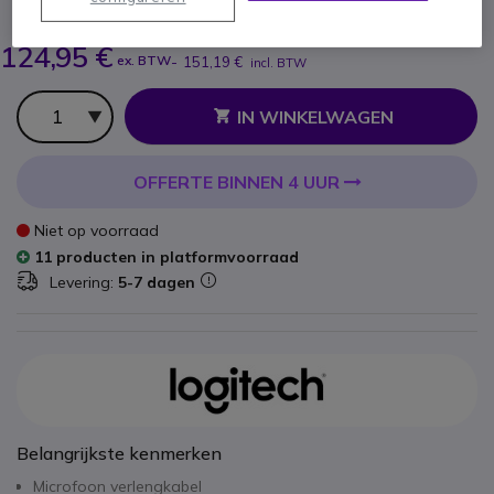
BESPAAR 27,00 €
151,75 €
124,95 €
ex. BTW
-
151,19 €
incl. BTW
Aantal
IN WINKELWAGEN
OFFERTE BINNEN 4 UUR
Niet op voorraad
11 producten in platformvoorraad
Levering:
5-7 dagen
Belangrijkste kenmerken
Microfoon verlengkabel