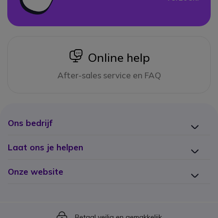
icon
Online help
After-sales service en FAQ
Ons bedrijf
Laat ons je helpen
Onze website
Icon
Betaal veilig en gemakkelijk