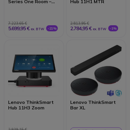
Series One Room –
Hub 11H1 MTR
Large Kit
7.223,65 €
2.813,95 €
5.699,95 €
2.784,95 €
-21%
-1%
ex. BTW
ex. BTW
Lenovo ThinkSmart
Lenovo ThinkSmart
Hub 11H3 Zoom
Bar XL
2.939,15 €