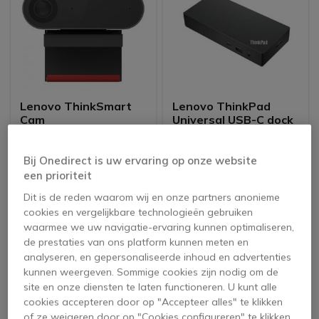
Lenovo ThinkSmart
Lenovo ThinkPad
Cam
Universal USB-C dock
Bij Onedirect is uw ervaring op onze website
648,95 €
245,25 €
een prioriteit
380,95 €
151,95 €
-41%
-38%
ex. BTW
ex. BTW
Dit is de reden waarom wij en onze partners anonieme
cookies en vergelijkbare technologieën gebruiken
waarmee we uw navigatie-ervaring kunnen optimaliseren,
de prestaties van ons platform kunnen meten en
analyseren, en gepersonaliseerde inhoud en advertenties
kunnen weergeven. Sommige cookies zijn nodig om de
site en onze diensten te laten functioneren. U kunt alle
cookies accepteren door op "Accepteer alles" te klikken
of ze weigeren door op "Cookies configureren" te klikken