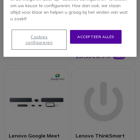
om uw keuze te configureren. Hoe dan ook, we staan
altijd voor klaar en helpen u graag bij het vinden van wat
u zoekt!
Lenovo Pro Services :
Lenovo ThinkPad
implementate +
Hybrid Dock
onderhoudspakket
5 van 1 Reviews
Cookies
ACCEPTEER ALLES
configureren
139,95 €
384,95 €
ex. BTW
237,95 €
-38%
ex. BTW
Lenovo Google Meet
Lenovo ThinkSmart