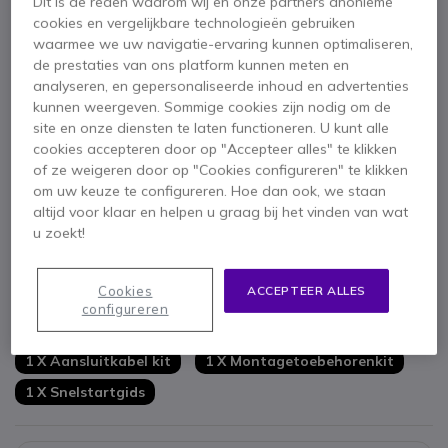
Dit is de reden waarom wij en onze partners anonieme
cookies en vergelijkbare technologieën gebruiken
Belangrijkste kenmerken
waarmee we uw navigatie-ervaring kunnen optimaliseren,
Intelligente oplossing voor videoconferenties
de prestaties van ons platform kunnen meten en
Ontworpen voor grote samenwerkingsruimtes
analyseren, en gepersonaliseerde inhoud en advertenties
Complete computerbehuizing met systeemintelligentie
kunnen weergeven. Sommige cookies zijn nodig om de
Hub met meerdere poorten: verbindt alle apparatuur
site en onze diensten te laten functioneren. U kunt alle
XL videoconferentiecamera met 20,3MP sensor
cookies accepteren door op "Accepteer alles" te klikken
Toon meer
Full HD 1080px resolutie met auto-framing
of ze weigeren door op "Cookies configureren" te klikken
Glazen ultra-groothoeklens met 95° gezichtsveld
om uw keuze te configureren. Hoe dan ook, we staan
Meegeleverd in de doos
Smart soundbar met HD-audiotechnologie
altijd voor klaar en helpen u graag bij het vinden van wat
8-microfoon beamforming array met 4-meter pickup
u zoekt!
1 X Computer systeem
1 X XL Smart Camera
AEC, ANC en True Voice-ruisonderdrukkingstechnologie
1 X Smart Sound Bar
1 X extra soundbar
Extra soundbar met 8 beamforming microfoons
2 extra microfoonmodules beschikbaar
Cookies
ACCEPTEER ALLES
2 X Microfoon modules
configureren
Elk met 8 microfoons met 2 meter pickup
1 X Aanrakingscontrolemechanisme
Bedieningspaneel met groot 25,65cm touch screen
1280 x 800 pixel LCD resolutie + geïntegreerde
1 X Aansluitkabel kit
1 X Montagetoebehorenkit
oriëntatiesensoren
1 X Snelstartgids
Gecertificeerde en toegewijde Google Meet oplossing