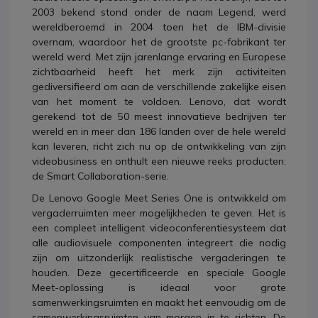
2003 bekend stond onder de naam Legend, werd
wereldberoemd in 2004 toen het de IBM-divisie
overnam, waardoor het de grootste pc-fabrikant ter
wereld werd. Met zijn jarenlange ervaring en Europese
zichtbaarheid heeft het merk zijn activiteiten
gediversifieerd om aan de verschillende zakelijke eisen
van het moment te voldoen. Lenovo, dat wordt
gerekend tot de 50 meest innovatieve bedrijven ter
wereld en in meer dan 186 landen over de hele wereld
kan leveren, richt zich nu op de ontwikkeling van zijn
videobusiness en onthult een nieuwe reeks producten:
de Smart Collaboration-serie.
De Lenovo Google Meet Series One is ontwikkeld om
vergaderruimten meer mogelijkheden te geven. Het is
een compleet intelligent videoconferentiesysteem dat
alle audiovisuele componenten integreert die nodig
zijn om uitzonderlijk realistische vergaderingen te
houden. Deze gecertificeerde en speciale Google
Meet-oplossing is ideaal voor grote
samenwerkingsruimten en maakt het eenvoudig om de
samenwerkingsruimten van morgen in te richten. De