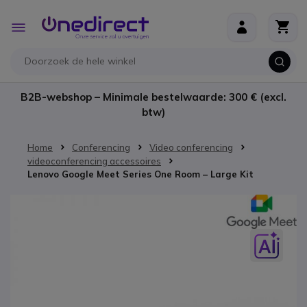
Ga naar de inhoud
Toggle
Nav
B2B-webshop – Minimale bestelwaarde: 300 € (excl.
btw)
Home
Conferencing
Video conferencing
videoconferencing accessoires
Lenovo Google Meet Series One Room – Large Kit
Ga naar het einde van de afbeeldingen-gallerij