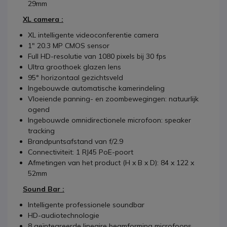
29mm
XL camera :
XL intelligente videoconferentie camera
1" 20.3 MP CMOS sensor
Full HD-resolutie van 1080 pixels bij 30 fps
Ultra groothoek glazen lens
95° horizontaal gezichtsveld
Ingebouwde automatische kamerindeling
Vloeiende panning- en zoombewegingen: natuurlijk
ogend
Ingebouwde omnidirectionele microfoon: speaker
tracking
Brandpuntsafstand van f/2.9
Connectiviteit: 1 RJ45 PoE-poort
Afmetingen van het product (H x B x D): 84 x 122 x
52mm
Sound Bar :
Intelligente professionele soundbar
HD-audiotechnologie
8 geïntegreerde lineaire beamforming microfoons