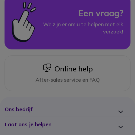
Een vraag?
We zijn er om u te helpen met elk
verzoek!
icon
Online help
After-sales service en FAQ
Ons bedrijf
Laat ons je helpen