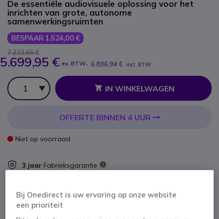
De essentiële audiovisuele oplossing voor het
inrichten van grote, autonome
samenwerkingsruimten
BESPAAR 1.524,00 €
7.223,65 €
5.699,95 €
ex. BTW
-
6.896,94 €
incl. BTW
Aantal
IN WINKELWAGEN
OFFERTE BINNEN 4 UUR
Niet op voorraad
3 jaar
Fabrieksgarantie
Bij Onedirect is uw ervaring op onze website
een prioriteit