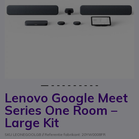
1
2
3
4
5
6
7
8
9
10
Lenovo Google Meet
Ga naar het begin van de afbeeldingen-gallerij
Series One Room –
Large Kit
SKU LEONEGOOLGB // Referentie fabrikant: 20YW0008FR