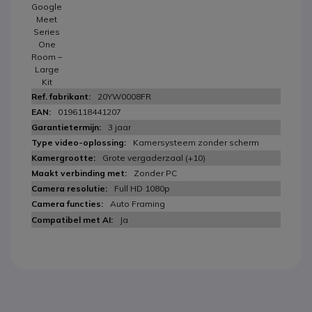
Google
Meet
Series
One
Room –
Large
Kit
20YW0008FR
0196118441207
3 jaar
Kamersysteem zonder scherm
Grote vergaderzaal (+10)
Zonder PC
Full HD 1080p
Auto Framing
Ja