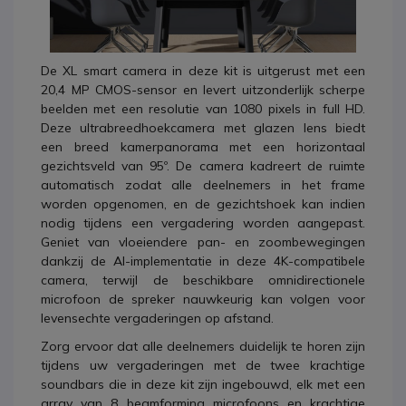
De XL smart camera in deze kit is uitgerust met een
20,4 MP CMOS-sensor en levert uitzonderlijk scherpe
beelden met een resolutie van 1080 pixels in full HD.
Deze ultrabreedhoekcamera met glazen lens biedt
een breed kamerpanorama met een horizontaal
gezichtsveld van 95º. De camera kadreert de ruimte
automatisch zodat alle deelnemers in het frame
worden opgenomen, en de gezichtshoek kan indien
nodig tijdens een vergadering worden aangepast.
Geniet van vloeiendere pan- en zoombewegingen
dankzij de AI-implementatie in deze 4K-compatibele
camera, terwijl de beschikbare omnidirectionele
microfoon de spreker nauwkeurig kan volgen voor
levensechte vergaderingen op afstand.
Zorg ervoor dat alle deelnemers duidelijk te horen zijn
tijdens uw vergaderingen met de twee krachtige
soundbars die in deze kit zijn ingebouwd, elk met een
array van 8 beamforming microfoons en krachtige