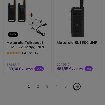
PACK
Motorola Talkabout
Motorola SL1600 UHF
T82 + 2x Bodyguard
Oortjes
4.4 van 142
Reviews
504,95 €
139,85 €
461,95 €
103,64 €
-9%
-26%
ex. BTW
ex. BTW
Pagina
Pagina - Volgende
U lees momenteel pagina
1
Pagina
2
Pagina
3
Pagina
4
Pagina
5