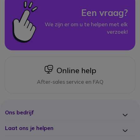
Een vraag?
We zijn er om u te helpen met elk
verzoek!
icon
Online help
After-sales service en FAQ
Ons bedrijf
Laat ons je helpen