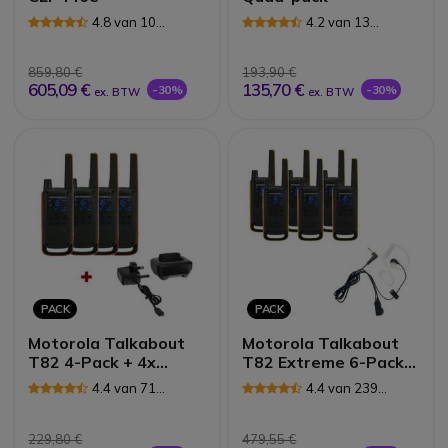
4.8 van 10
4.2 van 13
Reviews
Reviews
859,80 €
193,90 €
605,09 €
135,70 €
-30%
-30%
ex. BTW
ex. BTW
PACK
PACK
Motorola Talkabout
Motorola Talkabout
T82 4-Pack + 4x
T82 Extreme 6-Pack +
Bureau Opladers
6x Bodyguard Oortjes
4.4 van 71
4.4 van 239
Reviews
Reviews
229,80 €
479,55 €