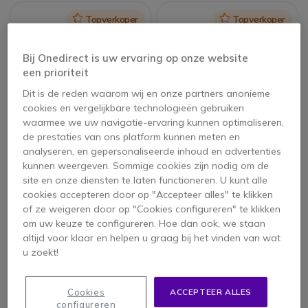
Icon
Topverkoper
Icon
Topverkoper
Bij Onedirect is uw ervaring op onze website
een prioriteit
Dit is de reden waarom wij en onze partners anonieme
cookies en vergelijkbare technologieën gebruiken
waarmee we uw navigatie-ervaring kunnen optimaliseren,
de prestaties van ons platform kunnen meten en
Motorola XT460 met
Motorola Talkabout
analyseren, en gepersonaliseerde inhoud en advertenties
Oplader
T82
kunnen weergeven. Sommige cookies zijn nodig om de
site en onze diensten te laten functioneren. U kunt alle
4.8 van 40
4.4 van 62
Reviews
Reviews
cookies accepteren door op "Accepteer alles" te klikken
of ze weigeren door op "Cookies configureren" te klikken
249,95 €
79,95 €
om uw keuze te configureren. Hoe dan ook, we staan
159,95 €
66,95 €
-36%
-16%
ex. BTW
ex. BTW
altijd voor klaar en helpen u graag bij het vinden van wat
u zoekt!
Icon
Topverkoper
Cookies
ACCEPTEER ALLES
configureren