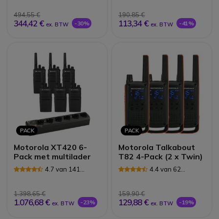
494,55 €
190,85 €
344,42 €
113,34 €
-30%
-41%
ex. BTW
ex. BTW
PACK
PACK
Motorola XT420 6-
Motorola Talkabout
Pack met multilader
T82 4-Pack (2 x Twin)
4.7 van 141
4.4 van 62
Reviews
Reviews
1.398,65 €
159,90 €
1.076,68 €
129,88 €
-23%
-19%
ex. BTW
ex. BTW