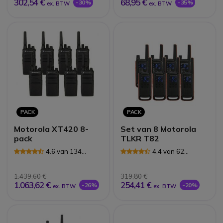
302,54 €
68,95 €
-30%
-35%
ex. BTW
ex. BTW
PACK
PACK
Motorola XT420 8-
Set van 8 Motorola
pack
TLKR T82
4.6 van 134
4.4 van 62
Reviews
Reviews
1.439,60 €
319,80 €
1.063,62 €
254,41 €
-26%
-20%
ex. BTW
ex. BTW