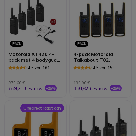
PACK
PACK
Motorola XT420 4-
4-pack Motorola
pack met 4 bodyguard
Talkabout T82
headsets
Extreme (2 paar)
4.6 van 161
4.5 van 159
Reviews
Reviews
879,60 €
199,90 €
659,21 €
150,82 €
-25%
-25%
ex. BTW
ex. BTW
Onedirect raadt aan