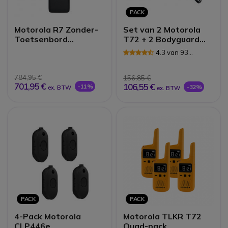
PACK
Motorola R7 Zonder-
Set van 2 Motorola
Toetsenbord
T72 + 2 Bodyguard
Mogelijkheid VHF
Kits
4.3 van 93
Reviews
784,95 €
156,85 €
701,95 €
106,55 €
-11%
-32%
ex. BTW
ex. BTW
PACK
PACK
4-Pack Motorola
Motorola TLKR T72
CLP446e
Quad-pack