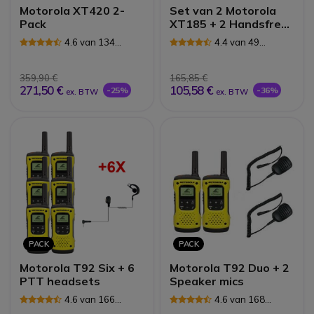
Motorola XT420 2-
Set van 2 Motorola
Pack
XT185 + 2 Handsfree
kits
4.6 van 134
4.4 van 49
Reviews
Reviews
359,90 €
165,85 €
271,50 €
105,58 €
-25%
-36%
ex. BTW
ex. BTW
PACK
PACK
Motorola T92 Six + 6
Motorola T92 Duo + 2
PTT headsets
Speaker mics
4.6 van 166
4.6 van 168
Reviews
Reviews