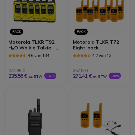
PACK
PACK
Motorola TLKR T92
Motorola TLKR T72
H₂O Walkie Talkie - 6-
Eight-pack
Pack
4.6 van 134
4.2 van 13
Reviews
Reviews
374,85 €
387,80 €
235,56 €
271,41 €
-37%
-30%
ex. BTW
ex. BTW