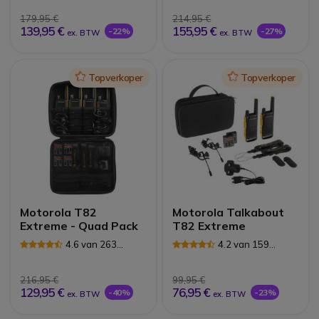
179,95 €
214,95 €
139,95 €
155,95 €
-22%
-27%
ex. BTW
ex. BTW
Icon
Topverkoper
Icon
Topverkoper
Motorola T82
Motorola Talkabout
Extreme - Quad Pack
T82 Extreme
4.6 van 263
4.2 van 159
Reviews
Reviews
216,95 €
99,95 €
129,95 €
76,95 €
-40%
-23%
ex. BTW
ex. BTW