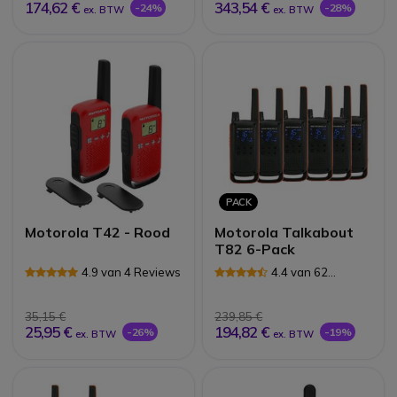
174,62 €
343,54 €
-24%
-28%
ex. BTW
ex. BTW
PACK
Motorola T42 - Rood
Motorola Talkabout
T82 6-Pack
4.9 van 4 Reviews
4.4 van 62
Reviews
35,15 €
239,85 €
25,95 €
194,82 €
-26%
-19%
ex. BTW
ex. BTW