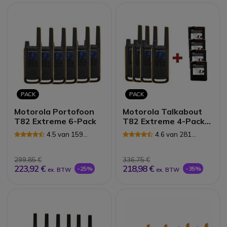
PACK
PACK
Motorola Portofoon
Motorola Talkabout
T82 Extreme 6-Pack
T82 Extreme 4-Pack +
4x Reserve Batterijen
4.5 van 159
4.6 van 281
Reviews
Reviews
299,85 €
336,75 €
223,92 €
218,98 €
-25%
-35%
ex. BTW
ex. BTW