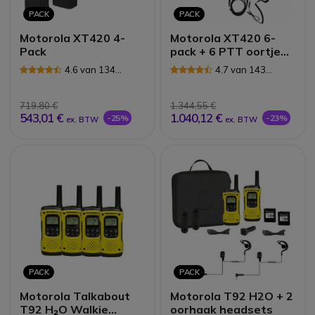
PACK
PACK
Motorola XT420 4-
Motorola XT420 6-
Pack
pack + 6 PTT oortjes
& draagkoffer
4.6 van 134
4.7 van 143
Reviews
Reviews
719,80 €
1.344,55 €
543,01 €
1.040,12 €
-25%
-23%
ex. BTW
ex. BTW
PACK
PACK
Motorola Talkabout
Motorola T92 H2O + 2
T92 H₂O Walkie
oorhaak headsets