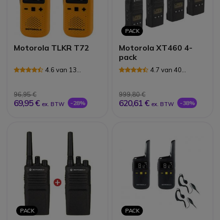
PACK
Motorola TLKR T72
Motorola XT460 4-
pack
4.6 van 13
4.7 van 40
Reviews
Reviews
96,95 €
999,80 €
69,95 €
620,61 €
-28%
-38%
ex. BTW
ex. BTW
PACK
PACK