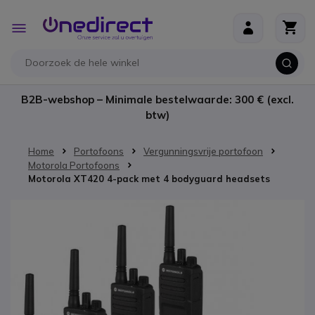
Ga naar de inhoud
Toggle
Nav
B2B-webshop – Minimale bestelwaarde: 300 € (excl.
btw)
Home
Portofoons
Vergunningsvrije portofoon
Motorola Portofoons
Motorola XT420 4-pack met 4 bodyguard headsets
Ga naar het einde van de afbeeldingen-gallerij