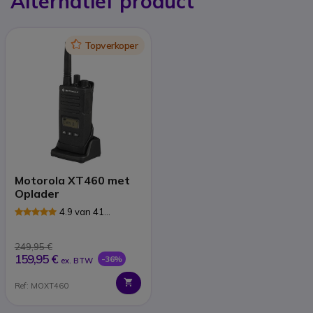
Alternatief product
Icon
Topverkoper
Motorola XT460 met
Oplader
4.9 van 41
Reviews
249,95 €
159,95 €
-36%
ex. BTW
Ref: MOXT460