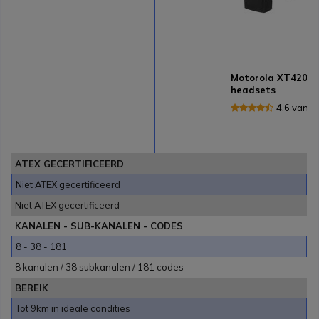
Motorola XT420 4
headsets
4.6 van 
ATEX GECERTIFICEERD
Niet ATEX gecertificeerd
Niet ATEX gecertificeerd
KANALEN - SUB-KANALEN - CODES
8 - 38 - 181
8 kanalen / 38 subkanalen / 181 codes
BEREIK
Tot 9km in ideale condities