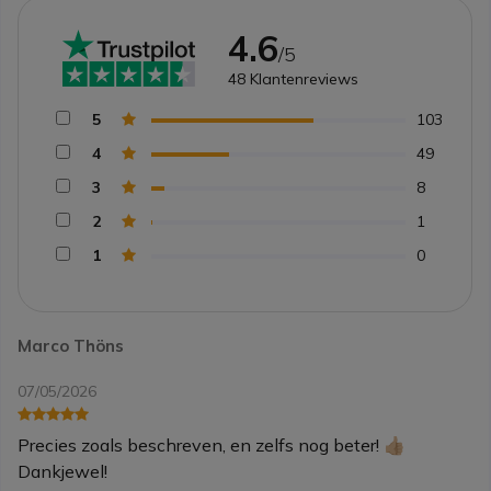
4.6
/5
48
Klantenreviews
5
103
4
49
3
8
2
1
1
0
Marco Thöns
07/05/2026
Precies zoals beschreven, en zelfs nog beter! 👍🏼
Dankjewel!