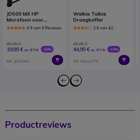
JD500 MX HP
Walkie Talkie
Microfoon voor
Draagkoffer
Motorola Walkie
4.9 van 9 Reviews
3.6 van 42
Talkies (2 Pins)
Reviews
49,95 €
49,95 €
19,95 €
44,95 €
-60%
-10%
ex. BTW
ex. BTW
Ref: JD500MX
Ref: MALLETTE
Productreviews