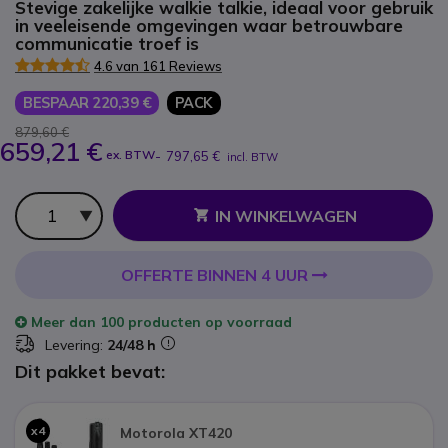
Stevige zakelijke walkie talkie, ideaal voor gebruik
in veeleisende omgevingen waar betrouwbare
communicatie troef is
4.6 van 161 Reviews
BESPAAR 220,39 €
PACK
879,60 €
659,21 €
ex. BTW
-
797,65 €
incl. BTW
Aantal
IN WINKELWAGEN
OFFERTE BINNEN 4 UUR
Meer dan
100 producten
op voorraad
Levering:
24/48 h
Dit pakket bevat:
x4
Motorola XT420