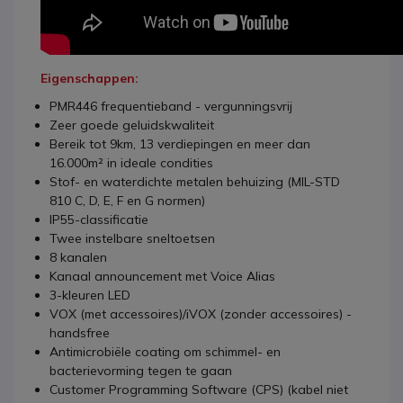
Eigenschappen:
PMR446 frequentieband - vergunningsvrij
Zeer goede geluidskwaliteit
Bereik tot 9km, 13 verdiepingen en meer dan
16.000m² in ideale condities
Stof- en waterdichte metalen behuizing (MIL-STD
810 C, D, E, F en G normen)
IP55-classificatie
Twee instelbare sneltoetsen
8 kanalen
Kanaal announcement met Voice Alias
3-kleuren LED
VOX (met accessoires)/iVOX (zonder accessoires) -
handsfree
Antimicrobiële coating om schimmel- en
bacterievorming tegen te gaan
Customer Programming Software (CPS) (kabel niet