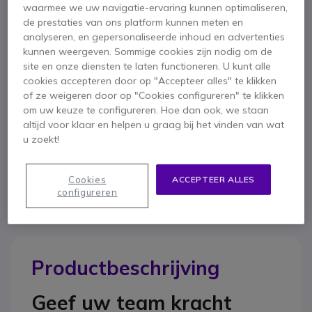
(IP55)
waarmee we uw navigatie-ervaring kunnen optimaliseren,
Heldere communicatie voor in luide omgevingen
de prestaties van ons platform kunnen meten en
Bereik tot 9 km 13 verdiepingen en meer dan 16.000m² in
Toon meer
analyseren, en gepersonaliseerde inhoud en advertenties
ideale condities
kunnen weergeven. Sommige cookies zijn nodig om de
VOX/iVOX-functie - handsfree
site en onze diensten te laten functioneren. U kunt alle
Meegeleverd in de doos
Inclusief 4 beveiligingsoortjes
cookies accepteren door op "Accepteer alles" te klikken
4x walkie talkie
4x Accu
4x Holster
of ze weigeren door op "Cookies configureren" te klikken
om uw keuze te configureren. Hoe dan ook, we staan
4x Riemclip
4x Single charger
altijd voor klaar en helpen u graag bij het vinden van wat
4x Beveiligingsoortjes met VOX
Handleiding
u zoekt!
Cookies
ACCEPTEER ALLES
configureren
Productbeschrijving
Geef uw team kracht