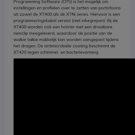
Programming Software (CPS) is het mogelijk om
instellingen en profielen over te zetten van portofoons
uit zowel de XT400 als de XTNi series. Hiervoor is een
programmeringskabel vereist (niet inbegrepen). Bij de
XT400 worden ook een holster met een draaibare
riemclip meegeleverd, waardoor de positie van de
walkie talkie makkelijk kan worden aangepast tijdens
het dragen. De antimicrobiële coating beschermt de
XT420 tegen schimmel- en bacterievorming.