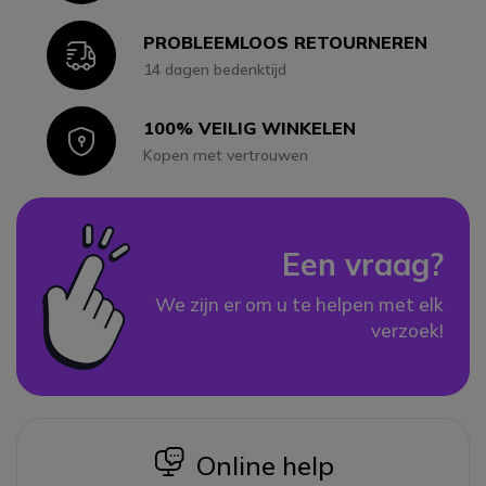
PROBLEEMLOOS RETOURNEREN
Icon
14 dagen bedenktijd
100% VEILIG WINKELEN
Icon
Kopen met vertrouwen
Een vraag?
We zijn er om u te helpen met elk
verzoek!
icon
Online help