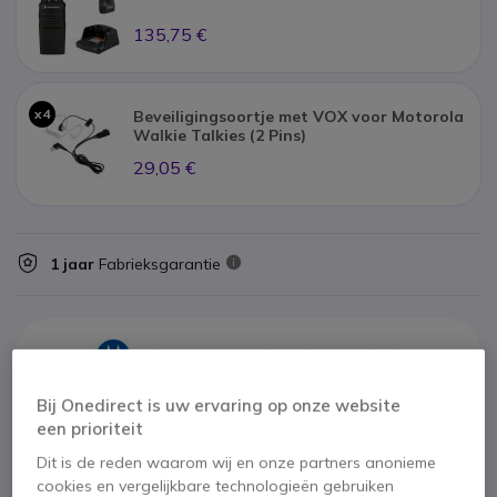
135,75 €
x4
Beveiligingsoortje met VOX voor Motorola
Walkie Talkies (2 Pins)
29,05 €
1 jaar
Fabrieksgarantie
Bij Onedirect is uw ervaring op onze website
Belangrijkste kenmerken
een prioriteit
Communiceer gratis op de PMR446 frequentieband
Dit is de reden waarom wij en onze partners anonieme
Robuust ontwerp: metalen behuizing - stof- en waterdicht
cookies en vergelijkbare technologieën gebruiken