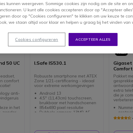
ies kunnen weergeven. Sommige cookies zijn nodig om de site en on
functioneren. U kunt alle cookies accepteren door op "Accepteer alles"
geren door op "Cookies configureren" te klikken om uw keuze te con
ok, we staan altijd voor klaar en helpen u graag bij het vinden van 
Cookies configureren
ACCEPTEER ALLES
PACK
nd 50 UC
I.Safe IS530.1
Gigaset
Comfort
eadset,
Robuuste smartphone met ATEX
Pakket me
en comfort
Zone 1/21-certificering - ideaal
gesprekke
catie!
voor extreme werkomgevingen
antwoord
extra tel
logy anti-
Android 13
die je com
windgeruis
4,5" (11,43cm) touchscreen,
verbetere
bruikbaar met handschoenen
eze in het
854x480 pixel resolutie
Nummer
, zonder
Dubbele camera: 13MP AF
protoco
ken.
(hoofdcamera) en 5MP
Tot 6 S
oproep
(voorzijde)
gelijkt
IP68, ATEX zone 1/21 en
3 digi
unt u 2
militaire STD810G certificering
Extra d