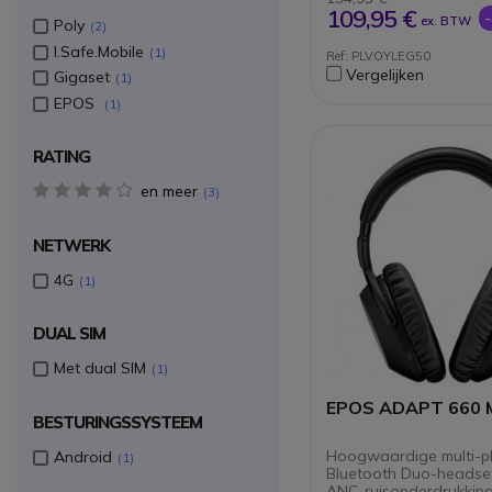
Bluetooth-apparate
109,95 €
ex. BTW
Poly
2
verbinden.
Batterij-indicator o
I.Safe.Mobile
1
Ref: PLVOYLEG50
iPhone of Android.
Vergelijken
Gigaset
1
Vocalyst-service,
spraakassistent inb
EPOS
1
RATING
en meer
4 star(s)
3
NETWERK
4G
1
DUAL SIM
Met dual SIM
1
EPOS ADAPT 660 
BESTURINGSSYSTEEM
Hoogwaardige multi-p
Android
1
Bluetooth Duo-headse
ANC-ruisonderdrukkin