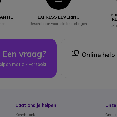
PR
RANTIE
EXPRESS LEVERING
R
jzen
Beschikbaar voor alle bestellingen
14 
Een vraag?
icon
Online help
elpen met elk verzoek!
Laat ons je helpen
Onze
Kennisbank
Onedir