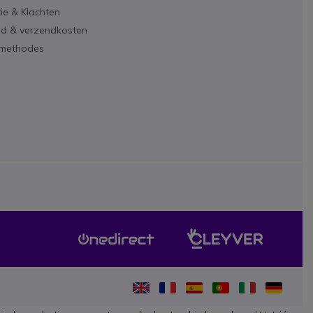
ie & Klachten
ijd & verzendkosten
lmethodes