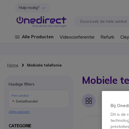
Hulp nodig?
Ga naar de inhoud
Alle Producten
Videoconferentie
Refurb
Cley
Home
Mobiele telefonie
Mobiele te
Huidige filters
Per sector
5 pr
Detailhandel
Foto-
Lijst
Bij Oned
tabel
Alles wissen
Dit is de
technolog
CATEGORIE
prestatie