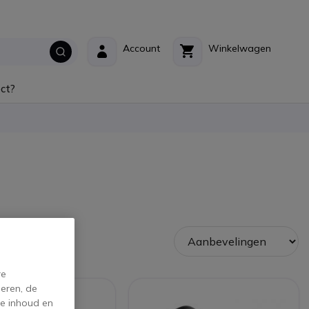
Account
Winkelwagen
ct?
re
eren, de
de inhoud en