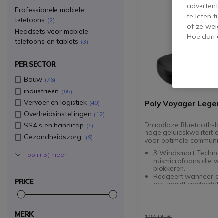
advertent
Professionele mobiele
te laten 
telefoons
2
of ze wei
Headsets voor mobiele
Hoe dan o
telefoons en tablets
3
PER SECTOR
Bouw
76
industrieën
65
Vervoer en logistiek
Poly Voyager Lege
40
Overheidsinstellingen
12
Draadloze Bluetooth-h
SSA's en handicap
9
hoge geluidskwaliteit 
Gezondheidszorg
9
voor optimale communi
3 Windsmart Techno
Toon (
5
) meer
ruismicrofoons die 
blokkeren.
Reageert wanneer d
PRICE
oor wordt geplaatst
op een knop te druk
Melding dat er een 
binnenkomt.
MERK
Multipoint: hiermee k
194,95 €