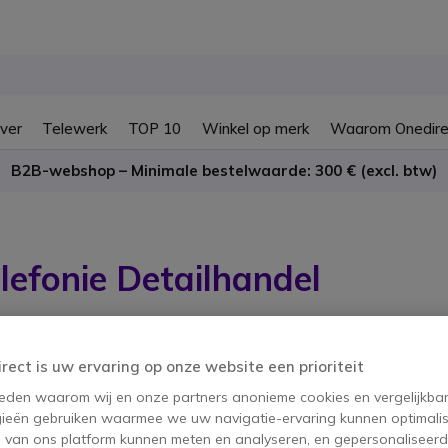
ver
Telewerk
TOP 10
Winkel op merk
Waarom Onedire
B2B-webshop – Minimale bestelwaarde: 300 € (excl. btw)
lefonie Detailhandel
oducten
irect is uw ervaring op onze website een prioriteit
 reden waarom wij en onze partners anonieme cookies en vergelijkba
ieën gebruiken waarmee we uw navigatie-ervaring kunnen optimalis
s van ons platform kunnen meten en analyseren, en gepersonaliseer