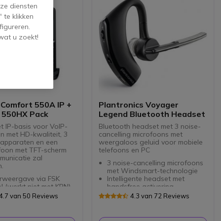
ze diensten
 te klikken
figureren.
wat u zoekt!
 Comfort 550A IP +
Plantronics Voyager
 550HX Pack
Legend Bluetooth Headset
t IP-basis voor VoIP-
Bluetooth headset met 3 noise-
n met HD-kwaliteit, 3
cancelling microfoons met
apparaten en een
weergaloos geluid voor mobiele
efoon met TFT-scherm
telefoons en PC
municatie zal
3 noise-cancelling microfoons
n.
met Windsmart-technologie
weergave via FSK
Intelligente headset met
l (werkt niet met KPN)
handsfree activering
IP-accounts en 4
Caller ID-aankondiging
4.7 van 50 Reviews
4.3 van 72 Reviews
ijdige gesprekken
Bluetooth & Multipoint
tale antwoordapparaten
technologie
raadloze telefoon
Headset batterij indicator voor