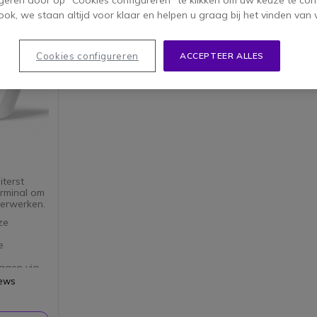
ok, we staan altijd voor klaar en helpen u graag bij het vinden van 
Cookies configureren
ACCEPTEER ALLES
terst
erminal om
verwerken.
ze
e
agen via
iews
en