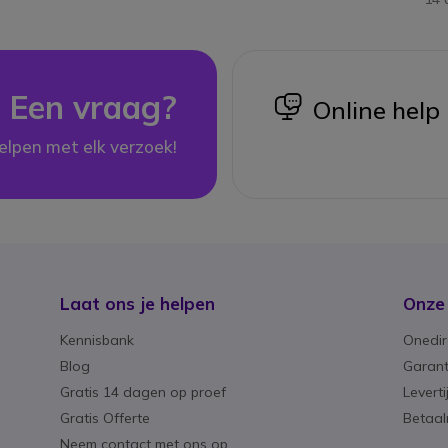
Een vraag?
icon
Online help
elpen met elk verzoek!
Laat ons je helpen
Onze
Kennisbank
Onedir
Blog
Garant
Gratis 14 dagen op proef
Levert
Gratis Offerte
Betaa
Neem contact met ons op