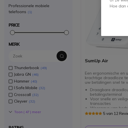
Professionele mobiele
Hoe dan o
telefoons
1
PRICE
MERK
SumUp Air
Thunderbook
49
Een ergonomische en ui
Jabra GN
46
krachtige draadloze t
Hammer
40
uw betalingen snel te 
I.Safe.Mobile
32
Draagbare draadlo
betalingsterminal
Crosscall
32
Voor snelle en veilig
Cleyver
32
transacties
Weergave van bedr
Toon (
47
) meer
OLED-scherm
5 van 12 Rev
Beheer van betaling
rechtstreeks via de
smartphone
RATING