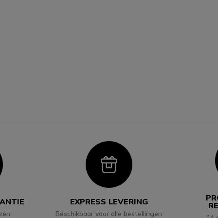
con
Icon
PR
RANTIE
EXPRESS LEVERING
R
jzen
Beschikbaar voor alle bestellingen
14 