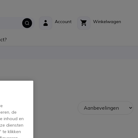
Account
Winkelwagen
ct?
re
eren, de
de inhoud en
ze diensten
 te klikken
figureren.