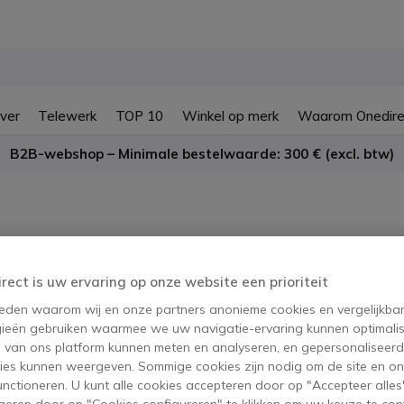
ver
Telewerk
TOP 10
Winkel op merk
Waarom Onedire
B2B-webshop – Minimale bestelwaarde: 300 € (excl. btw)
elefonie SumUp
irect is uw ervaring op onze website een prioriteit
 reden waarom wij en onze partners anonieme cookies en vergelijkba
oduct
ieën gebruiken waarmee we uw navigatie-ervaring kunnen optimalis
s van ons platform kunnen meten en analyseren, en gepersonaliseer
ies kunnen weergeven. Sommige cookies zijn nodig om de site en on
functioneren. U kunt alle cookies accepteren door op "Accepteer alles"
geren door op "Cookies configureren" te klikken om uw keuze te con