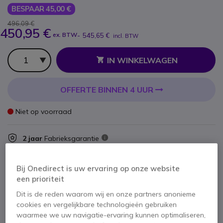
BESPAAR 45,00 €
496,09 €
450,95 €
ex. BTW
-
545,65 €
incl. BTW
Aantal
IN WINKELWAGEN
OFFERTE BINNEN 4 UUR
Niet op voorraad
2 jaar
Fabrieksgarantie
Bij Onedirect is uw ervaring op onze website
een prioriteit
Dit is de reden waarom wij en onze partners anonieme
cookies en vergelijkbare technologieën gebruiken
Belangrijkste kenmerken
waarmee we uw navigatie-ervaring kunnen optimaliseren,
UHF analoge radio