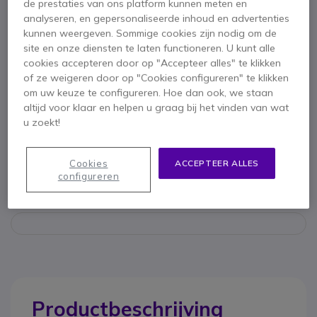
de prestaties van ons platform kunnen meten en
16 kanalen
analyseren, en gepersonaliseerde inhoud en advertenties
IP54-certificaat
kunnen weergeven. Sommige cookies zijn nodig om de
2-cijferig numeriek display
site en onze diensten te laten functioneren. U kunt alle
Ingebouwde luidspreker van 4 watt
cookies accepteren door op "Accepteer alles" te klikken
Toon meer
Noodknop
of ze weigeren door op "Cookies configureren" te klikken
Groepsoproepen
om uw keuze te configureren. Hoe dan ook, we staan
Meegeleverd in de doos
Scan functie
altijd voor klaar en helpen u graag bij het vinden van wat
VOX-capaciteit
u zoekt!
Walkie talkie
Geïsoleerde werknemer
PMMN4090 compacte microfoon
Spraakaankondiging
Flens met laag profiel RLN6469
Cookies
ACCEPTEER ALLES
HKN4137 stroomkabel
configureren
Handleiding
Productbeschrijving