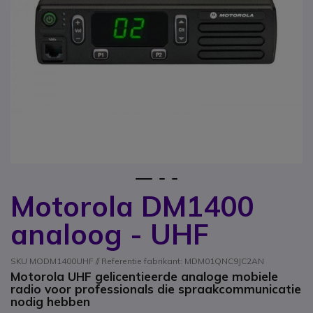
1
2
3
Motorola DM1400
Ga naar het begin van de afbeeldingen-gallerij
analoog - UHF
SKU MODM1400UHF // Referentie fabrikant: MDM01QNC9JC2AN
Motorola UHF gelicentieerde analoge mobiele
radio voor professionals die spraakcommunicatie
nodig hebben