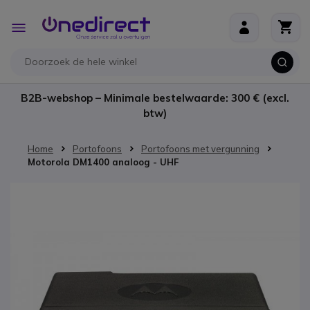
Ga naar de inhoud
Toggle
Nav
B2B-webshop – Minimale bestelwaarde: 300 € (excl.
btw)
Home
Portofoons
Portofoons met vergunning
Motorola DM1400 analoog - UHF
Ga naar het einde van de afbeeldingen-gallerij