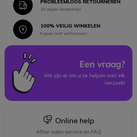
PROBLEEMLOOS RETOURNEREN
Icon
14 dagen bedenktijd
100% VEILIG WINKELEN
Icon
Kopen met vertrouwen
Een vraag?
We zijn er om u te helpen met elk
verzoek!
icon
Online help
After-sales service en FAQ