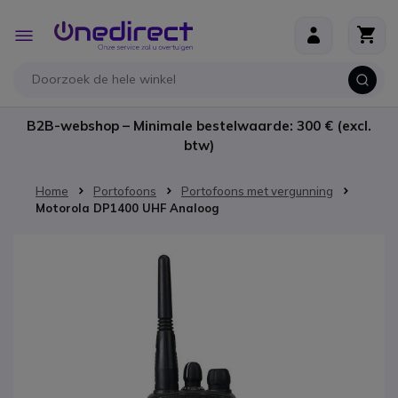
Ga naar de inhoud
Toggle
Nav
B2B-webshop – Minimale bestelwaarde: 300 € (excl.
btw)
Home
Portofoons
Portofoons met vergunning
Motorola DP1400 UHF Analoog
Ga naar het einde van de afbeeldingen-gallerij