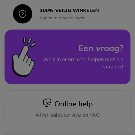
100% VEILIG WINKELEN
Icon
Kopen met vertrouwen
Een vraag?
We zijn er om u te helpen met elk
verzoek!
icon
Online help
After-sales service en FAQ