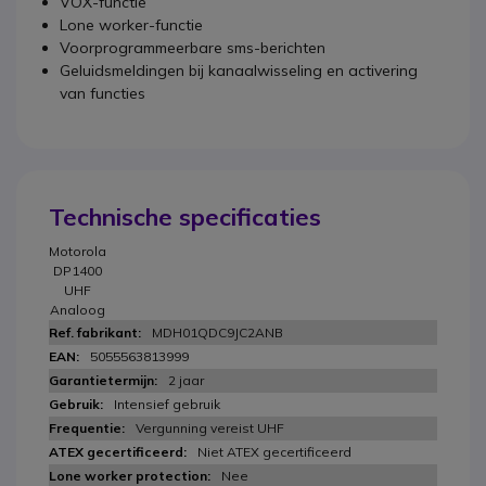
VOX-functie
Lone worker-functie
Voorprogrammeerbare sms-berichten
Geluidsmeldingen bij kanaalwisseling en activering
van functies
Technische specificaties
Motorola
DP1400
UHF
Analoog
MDH01QDC9JC2ANB
5055563813999
2 jaar
Intensief gebruik
Vergunning vereist UHF
Niet ATEX gecertificeerd
Nee