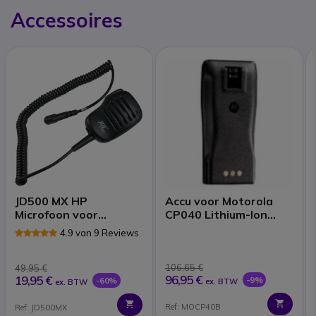
Accessoires
JD500 MX HP
Accu voor Motorola
Microfoon voor
CP040 Lithium-Ion
Motorola Walkie
1600mAH
4.9 van 9 Reviews
Talkies (2 Pins)
106,65 €
49,95 €
96,95 €
19,95 €
-9%
-60%
ex. BTW
ex. BTW
Ref: MOCP40B
Ref: JD500MX