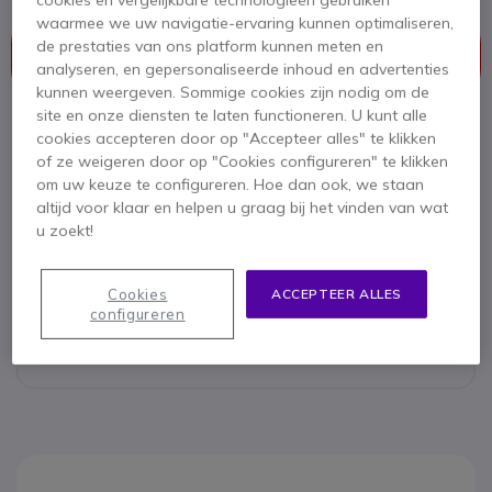
waarmee we uw navigatie-ervaring kunnen optimaliseren,
Dit product wordt niet meer geproduceerd.
de prestaties van ons platform kunnen meten en
Dit product is vervangen door
Motorola R2 UHF -
analyseren, en gepersonaliseerde inhoud en advertenties
Analoog
kunnen weergeven. Sommige cookies zijn nodig om de
site en onze diensten te laten functioneren. U kunt alle
cookies accepteren door op "Accepteer alles" te klikken
of ze weigeren door op "Cookies configureren" te klikken
Motorola R2 UHF - Analoog
om uw keuze te configureren. Hoe dan ook, we staan
altijd voor klaar en helpen u graag bij het vinden van wat
315,95 €
249,95 €
u zoekt!
ex. BTW
Bekijk opvolger
Cookies
ACCEPTEER ALLES
configureren