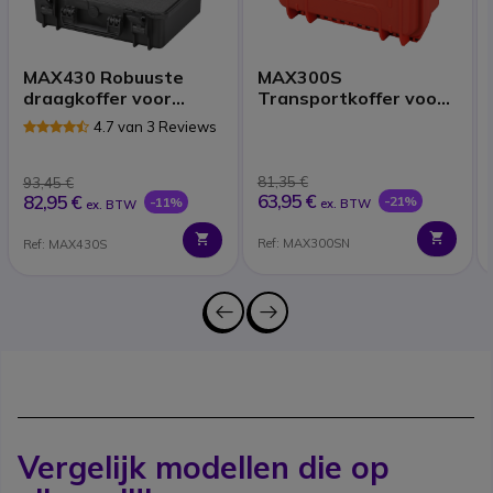
MAX430 Robuuste
MAX300S
draagkoffer voor
Transportkoffer voor
portofoons
portofoons (Oranje)
4.7 van 3 Reviews
81,35 €
93,45 €
63,95 €
82,95 €
-21%
-11%
ex. BTW
ex. BTW
Ref: MAX300SN
Ref: MAX430S
Vergelijk modellen die op