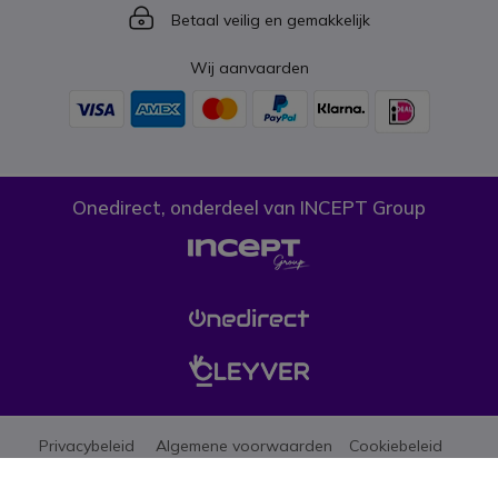
Icon
Betaal veilig en gemakkelijk
Wij aanvaarden
Onedirect, onderdeel van INCEPT Group
Privacybeleid
Algemene voorwaarden
Cookiebeleid