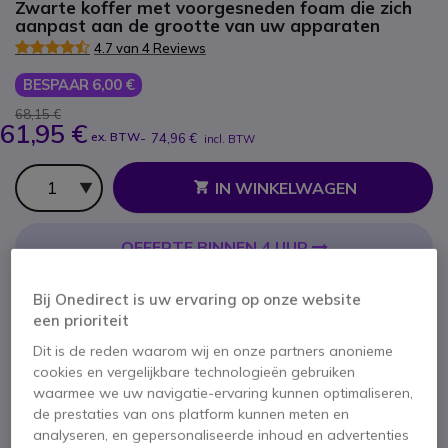
Zwarte koffer met voorgesneden foam die zich
aanpast aan de grootte van uw apparaten
4.7 van 4 Reviews
BESPAAR 6,00 €
68,15 €
61,95 €
ex. BTW
-
74,96 €
incl. BTW
Aantal
IN WINKELWAGEN
OFFERTE BINNEN 4 UUR
Niet op voorraad
Bij Onedirect is uw ervaring op onze website
een prioriteit
Dit is de reden waarom wij en onze partners anonieme
cookies en vergelijkbare technologieën gebruiken
waarmee we uw navigatie-ervaring kunnen optimaliseren,
de prestaties van ons platform kunnen meten en
analyseren, en gepersonaliseerde inhoud en advertenties