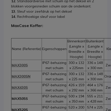
12.
Standaardversie met schuim op het deksel en 2
blokken voorgesneden schuim aan de onderkant.
13.
Sleuf voor zeefdruk op het deksel
14.
Rechthoekige sleuf voor label
MaxCase Koffer:
Binnenkant
Buitenkant
(Lengte x
(Lengte x
Name (Referentie)
Eigenschappen
Kl
Breedte x
Breedte x
Hoogte)
Hoogte)
IP67-behuizing
300 x 132
336 x 148
MAX300S
Zw
met schuim
x 225mm
x 300 mm
IP67-behuizing
300 x 132
336 x 148
MAX300SN
Ora
met schuim
x 225 mm
x 300 mm
IP67-behuizing
426 x 159
464 x 176
MAX430S
Zw
met schuim
x 292 mm
x 366 mm
IP67-behuizing
500 x 194
555 x 211
MAX505S
Zw
met schuim
x 350 mm
x 428 mm
IP67-behuizing
520 x 200
574 x 225
MAX520S
Zw