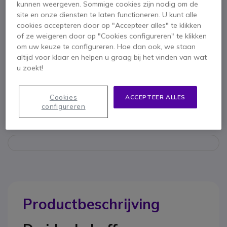
Belangrijkste kenmerken
kunnen weergeven. Sommige cookies zijn nodig om de
site en onze diensten te laten functioneren. U kunt alle
Zwarte koffer om uw apparaten veilig te vervoeren
cookies accepteren door op "Accepteer alles" te klikken
Ideaal voor walkietalkies
of ze weigeren door op "Cookies configureren" te klikken
IP67: water- en stofdicht
om uw keuze te configureren. Hoe dan ook, we staan
Afmetingen binnenkant
: 300 (lang) x 132 (breed) x 225
altijd voor klaar en helpen u graag bij het vinden van wat
(hoog)
Toon meer
u zoekt!
Afmetingen buitenkant: 336 x 148 x 300 mm
100% recyclebaar
Meegeleverd in de doos
Ook verkrijgbaar in het oranje
Cookies
ACCEPTEER ALLES
configureren
MAX300S Transportkoffer
Productbeschrijving