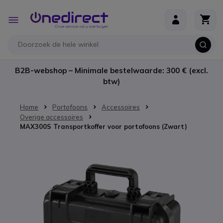
Ga naar de inhoud
Toggle
Nav
B2B-webshop – Minimale bestelwaarde: 300 € (excl.
btw)
Home
Portofoons
Accessoires
Overige accessoires
MAX300S Transportkoffer voor portofoons (Zwart)
Ga naar het einde van de afbeeldingen-gallerij