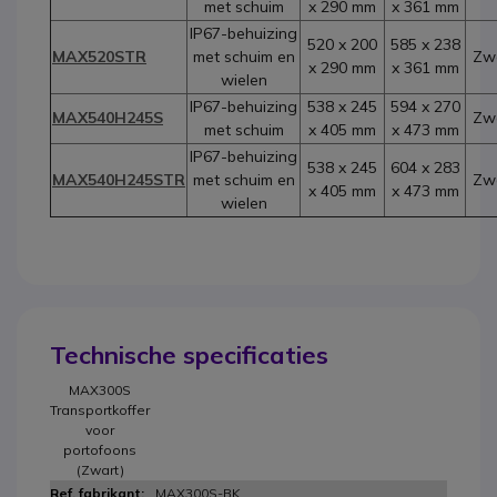
met schuim
x 290 mm
x 361 mm
IP67-behuizing
520 x 200
585 x 238
MAX520STR
met schuim en
Zw
x 290 mm
x 361 mm
wielen
IP67-behuizing
538 x 245
594 x 270
MAX540H245S
Zw
met schuim
x 405 mm
x 473 mm
IP67-behuizing
538 x 245
604 x 283
MAX540H245STR
met schuim en
Zw
x 405 mm
x 473 mm
wielen
Technische specificaties
MAX300S
Transportkoffer
voor
portofoons
(Zwart)
MAX300S-BK