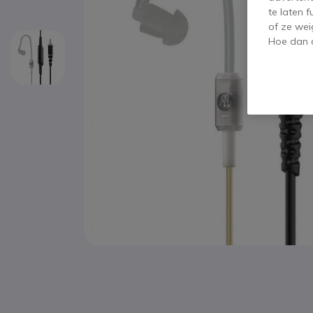
te laten 
of ze wei
Hoe dan o
Ga naar het begin van de afbeeldingen-gallerij