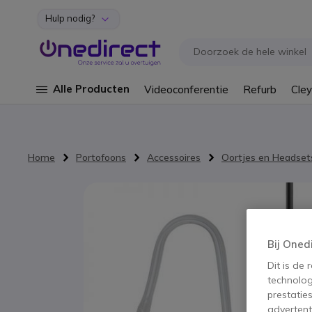
Hulp nodig?
Ga naar de inhoud
Alle Producten
Videoconferentie
Refurb
Cley
Home
Portofoons
Accessoires
Oortjes en Headset
Ga naar het einde van de afbeeldingen-gallerij
Bij Oned
Dit is de
technolog
prestatie
advertent