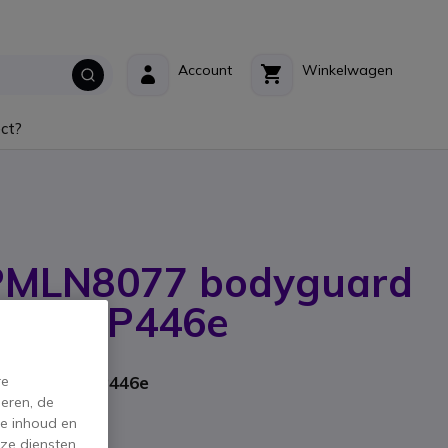
Account
Winkelwagen
ct?
PMLN8077 bodyguard
oor CLP446e
rikant: PMLN8190
adset voor CLP446e
re
eren, de
de inhoud en
ze diensten