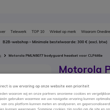
ver
Telewerk
TOP 10
Winkel op merk
Waarom Onedire
B2B-webshop – Minimale bestelwaarde: 300 € (excl. btw)
s
Motorola PMLN8077 bodyguard headset voor CLP446e
Motorola 
headset v
irect is uw ervaring op onze website een prioriteit
SKU MOCLP446EOS // Referentie fab
Discrete veiligheids-he
 reden waarom wij en onze partners anonieme cookies en vergelijkba
ieën gebruiken waarmee we uw navigatie-ervaring kunnen optimalis
5 van 1 Reviews
s van ons platform kunnen meten en analyseren, en gepersonaliseer
BESPAAR 1,00 €
ies kunnen weergeven. Sommige cookies zijn nodig om de site en on