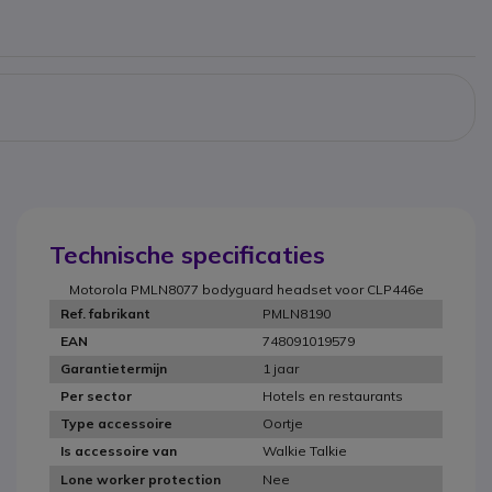
Technische specificaties
Motorola PMLN8077 bodyguard headset voor CLP446e
PMLN8190
Ref. fabrikant
748091019579
EAN
1 jaar
Garantietermijn
Hotels en restaurants
Per sector
Oortje
Type accessoire
Walkie Talkie
Is accessoire van
Nee
Lone worker protection