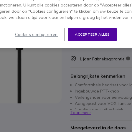
functioneren. U kunt alle cookies accepteren door op "Accepteer alles"
38,45 €
37,95 €
geren door op "Cookies configureren" te klikken om uw keuze te con
ex. BTW
-
45,92 €
inc
ok, we staan altijd voor klaar en helpen u graag bij het vinden van 
Aantal
IN WIN
Cookies configureren
ACCEPTEER ALLES
55 producten
op voorraad
1 jaar
Fabrieksgarantie
Belangrijkste kenmerken
Comfortabele headset voor l
Ingebouwde PTT-knop
Verlengsnoer voor eenvoudig
Aangepast voor VOX-functie
1-polige aansluittechniek
Toon meer
Sluit hem aan en zet hem vas
Compatibel met Motorola CL
Meegeleverd in de doos