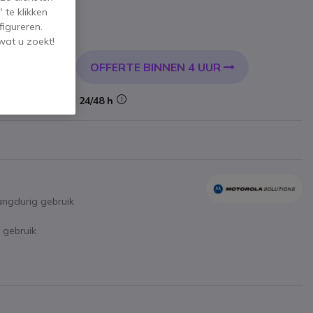
 te klikken
figureren.
l. BTW
wat u zoekt!
OFFERTE BINNEN 4 UUR
KELWAGEN
Levering:
24/48 h
angdurig gebruik
 gebruik
t om vallen te voorkomen
P446e