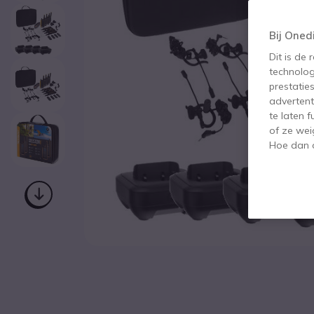
Bij Oned
Dit is de
technolog
prestatie
advertent
te laten 
of ze wei
Hoe dan o
Ga naar het begin van de afbeeldingen-gallerij