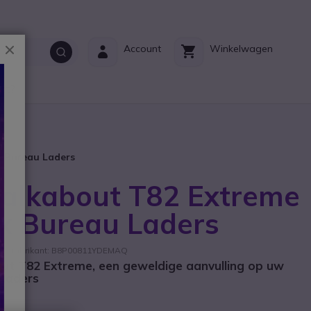
Sluiten
Account
Winkelwagen
ct?
x Bureau Laders
Talkabout T82 Extreme
4x Bureau Laders
ie fabrikant: B8P00811YDEMAQ
ut T82 Extreme, een geweldige aanvulling op uw
 laders