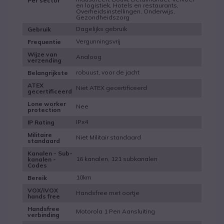
Per sector
en logistiek, Hotels en restaurants,
Overheidsinstellingen, Onderwijs,
Gezondheidszorg
Dagelijks gebruik
Gebruik
Vergunningsvrij
Frequentie
Wijze van
Analoog
verzending
robuust, voor de jacht
Belangrijkste
ATEX
Niet ATEX gecertificeerd
gecertificeerd
Lone worker
Nee
protection
IPx4
IP Rating
Militaire
Niet Militair standaard
standaard
Kanalen - Sub-
16 kanalen, 121 subkanalen
kanalen -
Codes
10km
Bereik
VOX/iVOX
Handsfree met oortje
hands free
Handsfree
Motorola 1 Pen Aansluiting
verbinding