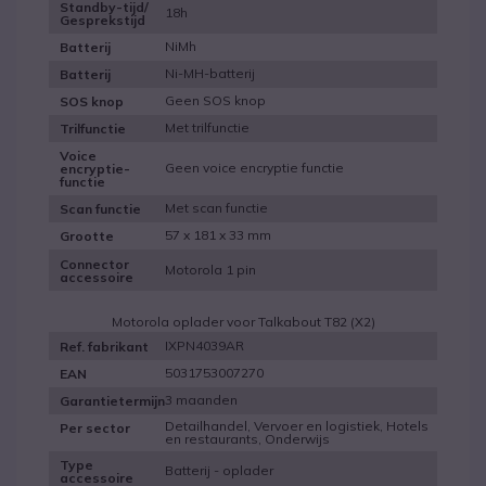
Standby-tijd/
18h
Gesprekstijd
NiMh
Batterij
Ni-MH-batterij
Batterij
Geen SOS knop
SOS knop
Met trilfunctie
Trilfunctie
Voice
Geen voice encryptie functie
encryptie-
functie
Met scan functie
Scan functie
57 x 181 x 33 mm
Grootte
Connector
Motorola 1 pin
accessoire
Motorola oplader voor Talkabout T82 (X2)
IXPN4039AR
Ref. fabrikant
5031753007270
EAN
3 maanden
Garantietermijn
Detailhandel, Vervoer en logistiek, Hotels
Per sector
en restaurants, Onderwijs
Type
Batterij - oplader
accessoire