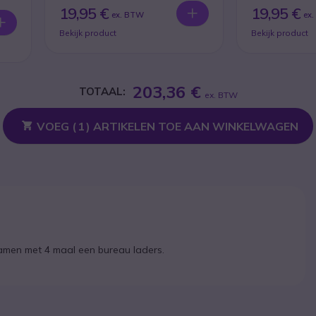
portofoons
19,95 €
19,95 €
ex. BTW
ex
Bekijk product
Bekijk product
203,36 €
TOTAAL:
ex. BTW
VOEG (
1
) ARTIKELEN TOE AAN WINKELWAGEN
samen met 4 maal een bureau laders.