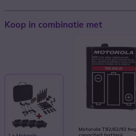
Koop in combinatie met
Motorola T82/62/92 ho
capaciteit batterij
1
x Motorola