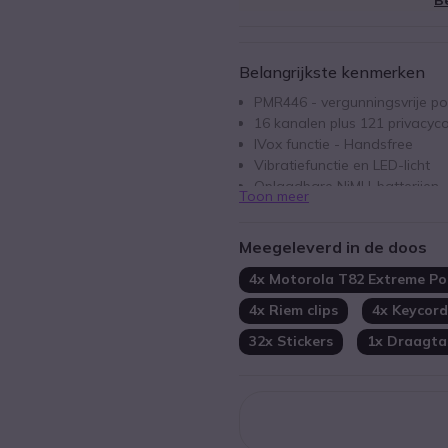
Belangrijkste kenmerken
PMR446 - vergunningsvrije p
16 kanalen plus 121 privacyc
IVox functie - Handsfree
Vibratiefunctie en LED-licht
Oplaadbare NiMH-batterijen
Toon meer
Waterbestendig IPX4
Met draagtas
Meegeleverd in de doos
Slot lege batterij waarschuw
Inclusief 4x Bureau laders
4x Motorola T82 Extreme Po
4x Riem clips
4x Keycord
32x Stickers
1x Draagta