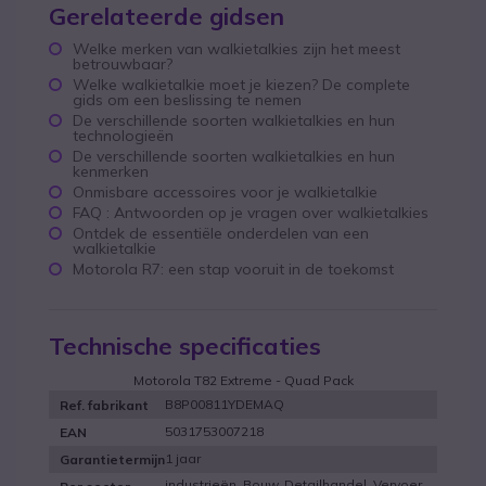
Gerelateerde gidsen
Welke merken van walkietalkies zijn het meest
betrouwbaar?
Welke walkietalkie moet je kiezen? De complete
gids om een beslissing te nemen
De verschillende soorten walkietalkies en hun
technologieën
De verschillende soorten walkietalkies en hun
kenmerken
Onmisbare accessoires voor je walkietalkie
FAQ : Antwoorden op je vragen over walkietalkies
Ontdek de essentiële onderdelen van een
walkietalkie
Motorola R7: een stap vooruit in de toekomst
Technische specificaties
Motorola T82 Extreme - Quad Pack
B8P00811YDEMAQ
Ref. fabrikant
5031753007218
EAN
1 jaar
Garantietermijn
industrieën, Bouw, Detailhandel, Vervoer