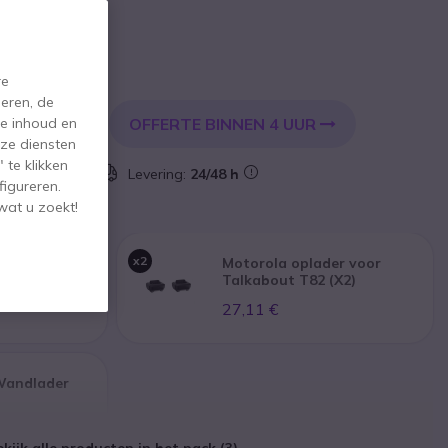
incl. BTW
re
eren, de
de inhoud en
OFFERTE BINNEN 4 UUR
KELWAGEN
ze diensten
 te klikken
 voorraad
Levering:
24/48 h
figureren.
wat u zoekt!
x2
Extreme -
Motorola oplader voor
Talkabout T82 (X2)
27,11 €
Wandlader
kijk alle producten in het pack (3)