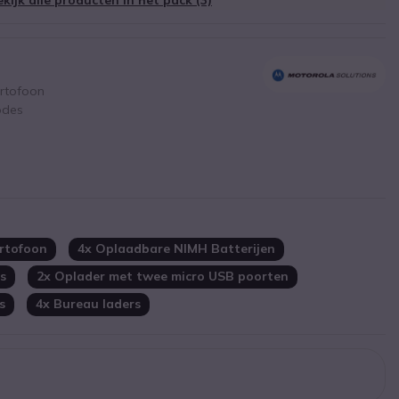
ortofoon
odes
ing
rtofoon
4x Oplaadbare NIMH Batterijen
s
2x Oplader met twee micro USB poorten
s
4x Bureau laders