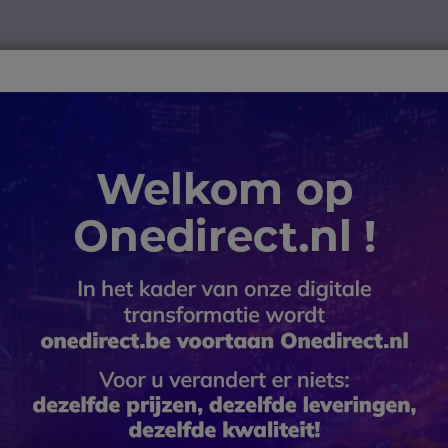
ver
Telewerk
TOP 10
Winkel op merk
Waarom Onedire
B2B-webshop – Minimale bestelwaarde: 300 € (excl. btw)
rola Portofoons
Motorola Talkabout T82 Extreme 4-Pack + 4
Motorola 
4-Pack + 
SKU MOT82EXQUADDPCH // Referent
4-Pack Motorola Talkabo
avonturen, met 4 bureau
4.6 van 276 Reviews