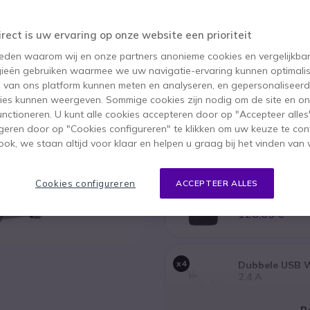
BESPAAR 107,29 €
PACK
310,65 €
irect is uw ervaring op onze website een prioriteit
203,36 €
ex. BTW
-
246,07 €
 reden waarom wij en onze partners anonieme cookies en vergelijkba
ieën gebruiken waarmee we uw navigatie-ervaring kunnen optimalis
Aantal
s van ons platform kunnen meten en analyseren, en gepersonaliseer
IN WIN
ies kunnen weergeven. Sommige cookies zijn nodig om de site en on
functioneren. U kunt alle cookies accepteren door op "Accepteer alles"
Meer dan
100 producten
op
geren door op "Cookies configureren" te klikken om uw keuze te con
Dit pakket bevat:
ok, we staan altijd voor klaar en helpen u graag bij het vinden van 
x1
Motorola T82 
Cookies configureren
ACCEPTEER ALLES
Quad Pack
126,05 €
x4
Dubbele USB 
2,4 A
5,77 €
Be