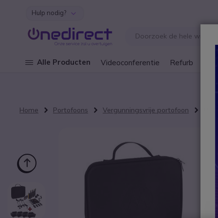
Hulp nodig?
Ga naar de inhoud
Alle Producten
Videoconferentie
Refurb
Cley
Home
Portofoons
Vergunningsvrije portofoon
Moto
Ga naar het einde van de afbeeldingen-gallerij