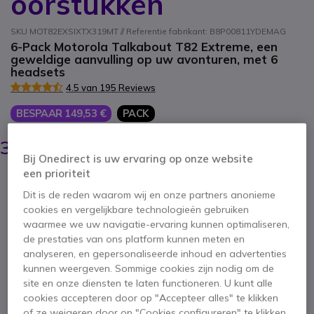
oorstukken
SKU MOT82EXSIXTX319MT // Referentie fabrikant: B8P00811YDEMAG
6-Pack Motorola Talkabout T82 Extreme, een
geweldige aanvulling op uw avonturen, met 6
headsets
4.5 van 195 Reviews
BESPAAR 149,53 €
PACK
539,55 €
390,02 €
ex. BTW
-
471,93 €
incl. BTW
Bij Onedirect is uw ervaring op onze website
een prioriteit
Aantal
IN WINKELWAGEN
Dit is de reden waarom wij en onze partners anonieme
cookies en vergelijkbare technologieën gebruiken
waarmee we uw navigatie-ervaring kunnen optimaliseren,
OFFERTE BINNEN 4 UUR
de prestaties van ons platform kunnen meten en
analyseren, en gepersonaliseerde inhoud en advertenties
Niet op voorraad
kunnen weergeven. Sommige cookies zijn nodig om de
Dit pakket bevat:
site en onze diensten te laten functioneren. U kunt alle
cookies accepteren door op "Accepteer alles" te klikken
of ze weigeren door op "Cookies configureren" te klikken