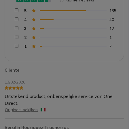
77
Klantenreviews
5
135
4
40
3
12
2
1
1
7
Cliente
13/02/2026
Uitstekend product, onberispelijke service van One
Direct.
Origineel bekijken
Serafin Rodriguez Trashorras