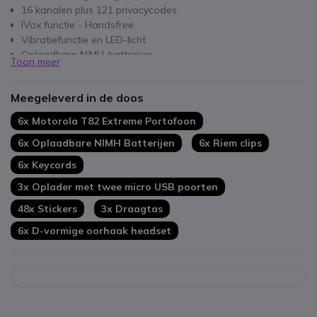
16 kanalen plus 121 privacycodes
IVox functie - Handsfree
Vibratiefunctie en LED-licht
Oplaadbare NiMH-batterijen
Toon meer
Waterbestendig IPX4
Met draagtas
Meegeleverd in de doos
Slot lege batterij waarschuwing
Inclusief 6x D-vormige oorhaak headset
6x Motorola T82 Extreme Portofoon
6x Oplaadbare NIMH Batterijen
6x Riem clips
6x Keycords
3x Oplader met twee micro USB poorten
48x Stickers
3x Draagtas
6x D-vormige oorhaak headset