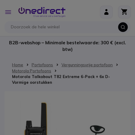
Ga naar de inhoud
Toggle
Nav
B2B-webshop – Minimale bestelwaarde: 300 € (excl.
btw)
Home
Portofoons
Vergunningsvrije portofoon
Motorola Portofoons
Motorola Talkabout T82 Extreme 6-Pack + 6x D-
Vormige oorstukken
Ga naar het einde van de afbeeldingen-gallerij