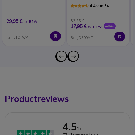
Talkies
4.4 van 34
Reviews
29,95 €
32,95 €
ex. BTW
17,95 €
-45%
ex. BTW
Ref: ETCTWP
Ref: JD500MT
Productreviews
4.5
/5