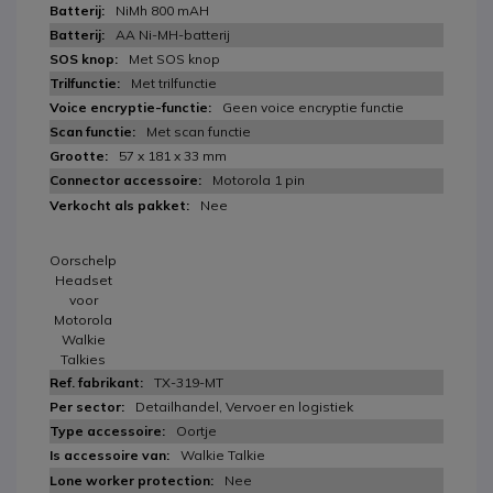
NiMh 800 mAH
AA Ni-MH-batterij
Met SOS knop
Met trilfunctie
Geen voice encryptie functie
Met scan functie
57 x 181 x 33 mm
Motorola 1 pin
Nee
Oorschelp
Headset
voor
Motorola
Walkie
Talkies
TX-319-MT
Detailhandel, Vervoer en logistiek
Oortje
Walkie Talkie
Nee