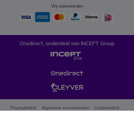
Wij aanvaarden
Onedirect, onderdeel van INCEPT Group
Privacybeleid
Algemene voorwaarden
Cookiebeleid
Let erop dat de prijzen op onze website exclusief btw zijn tenzij anders