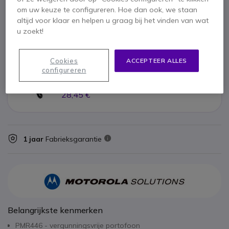
x3
om uw keuze te configureren. Hoe dan ook, we staan
Motorola Talkabout T82 Extreme
altijd voor klaar en helpen u graag bij het vinden van wat
u zoekt!
73,10 €
Cookies
ACCEPTEER ALLES
configureren
x6
Oorschelp Headset voor Motorola Walkie
Talkies
28,45 €
1 jaar
Fabrieksgarantie
Belangrijkste kenmerken
PMR446 - vergunningsvrije portofoon