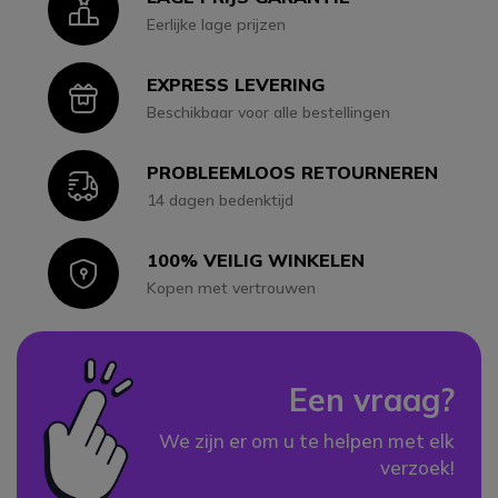
Icon
Eerlijke lage prijzen
EXPRESS LEVERING
Icon
Beschikbaar voor alle bestellingen
PROBLEEMLOOS RETOURNEREN
Icon
14 dagen bedenktijd
100% VEILIG WINKELEN
Icon
Kopen met vertrouwen
Een vraag?
We zijn er om u te helpen met elk
verzoek!