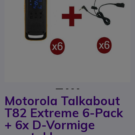
1
2
3
4
Motorola Talkabout
Ga naar het begin van de afbeeldingen-gallerij
T82 Extreme 6-Pack
+ 6x D-Vormige