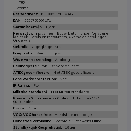
T82
Extreme
B8P00811YDEMAG
5031753007171
1 jaar
industrieën, Bouw, Detailhandel, Vervoer en
logistiek, Hotels en restaurants, Overheidsinstellingen,
Onderwijs
Dagelijks gebruik
Vergunningsvrij
Analoog
robuust, voor de jacht
Niet ATEX gecertificeerd
Nee
IPx4
Niet Militair standaard
16 kanalen / 121
subkanalen
10 km
Handsfree met oortje
Motorola 1 Pen Aansluiting
18 uur