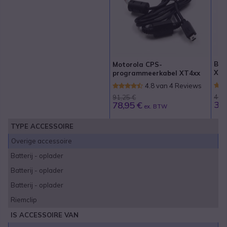
Bat
Motorola CPS-
XT4
programmeerkabel XT4xx
4.8 van 4 Reviews
46,
91,25 €
38,
78,95 €
ex. BTW
TYPE ACCESSOIRE
Overige accessoire
Batterij - oplader
Batterij - oplader
Batterij - oplader
Riemclip
IS ACCESSOIRE VAN