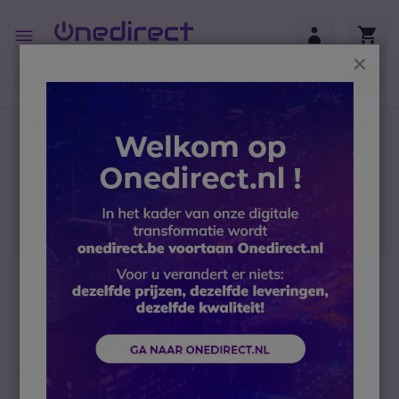
Ga naar de inhoud
Toggle
Nav
Sluit
B2B-webshop – Minimale bestelwaarde: 300 € (excl.
btw)
Home
Portofoons
Accessoires
Aansluitkabels
Motorola CPS-programmeerkabel XT4xx
Ga naar het einde van de afbeeldingen-gallerij