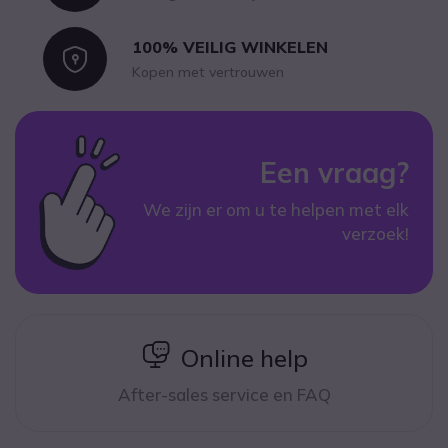
100% VEILIG WINKELEN
Icon
Kopen met vertrouwen
Een vraag?
We zijn er om u te helpen met elk
verzoek!
icon
Online help
After-sales service en FAQ