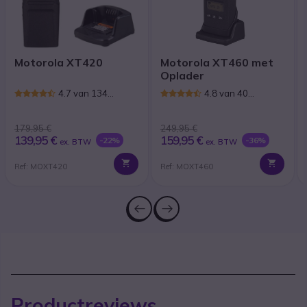
Motorola XT420
Motorola XT460 met
Oplader
4.7 van 134
4.8 van 40
Reviews
Reviews
179,95 €
249,95 €
139,95 €
159,95 €
-22%
-36%
ex. BTW
ex. BTW
Ref: MOXT420
Ref: MOXT460
Productreviews