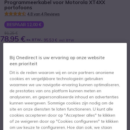
Programmeerkabel voor Motorola XT4XX
portofoons
4.8 van 4 Reviews
BESPAAR 12,00 €
91,25 €
78,95 €
ex. BTW
-
95,53 €
incl. BTW
Aantal
IN WINKELWAGEN
Bij Onedirect is uw ervaring op onze website
een prioriteit
OFFERTE BINNEN 4 UUR
Dit is de reden waarom wij en onze partners anonieme
cookies en vergelijkbare technologieën gebruiken
waarmee we uw navigatie-ervaring kunnen optimaliseren,
3 producten
op voorraad
Levering:
24/48 h
de prestaties van ons platform kunnen meten en
analyseren, en gepersonaliseerde inhoud en advertenties
3 maanden
Fabrieksgarantie
kunnen weergeven. Sommige cookies zijn nodig om de
site en onze diensten te laten functioneren. U kunt alle
cookies accepteren door op "Accepteer alles" te klikken
of ze weigeren door op "Cookies configureren" te klikken
om uw keuze te configureren. Hoe dan ook, we staan