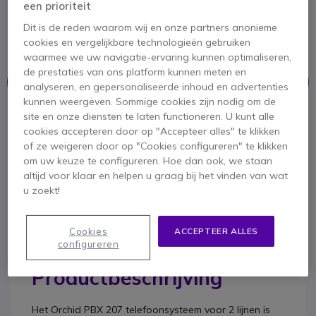
Analoog telefoonsysteem met 2 lijnen en 7
een prioriteit
extensies
Dit is de reden waarom wij en onze partners anonieme
4.5 van 12 Reviews
cookies en vergelijkbare technologieën gebruiken
waarmee we uw navigatie-ervaring kunnen optimaliseren,
de prestaties van ons platform kunnen meten en
Dit product wordt niet meer geproduceerd.
analyseren, en gepersonaliseerde inhoud en advertenties
kunnen weergeven. Sommige cookies zijn nodig om de
site en onze diensten te laten functioneren. U kunt alle
Om u van dienst te zijn bieden wij vergelijkbare producten aan
cookies accepteren door op "Accepteer alles" te klikken
of ze weigeren door op "Cookies configureren" te klikken
Bekijk alternatieven
om uw keuze te configureren. Hoe dan ook, we staan
altijd voor klaar en helpen u graag bij het vinden van wat
u zoekt!
Cookies
ACCEPTEER ALLES
configureren
Productbeschrijving
Het
Orchid PBX 207 telefoonsysteem voor 2 lijnen
is