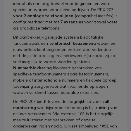
ideaal als analoog toestel voor beginners en werd
special ontworpen voor kleine bedrijven. De PBX 207
voor 2 analoge telefoonlijnen
(compatibel met fax) is
configureerbaar met tot
7 extensies
voor zowel vaste
als draadloze telefoons.
Dit aantrekkelijk geprijsde systeem biedt talrijke
functies zoals een
telefonisch keuzemenu
waarmee
u uw bellers kunt begroeten en kunt doorverbinden
met de juiste afdelingen / medewerker(s) zodat zij zo
snel mogelijk te woord worden gestaan.
Nummerblokkering
blokkeert gesprekken van
specifieke telefoonnummers zoals betaalnummers,
mobiele of internationale nummers en flexibele oproep
toewijzing zorgt ervoor dat inkomende oproepen
worden verdeeld tussen bepaalde extensies.
De PBX 207 biedt tevens de mogelijkheid voor
call
monitoring
wat bijvoorbeeld handig is bij training van
nieuwe werknemers. Via extensie 101 is het mogelijk
mee te luisteren met gesprekken of deze te
onderbreken indien nodig. U kiest simpelweg *#91 van