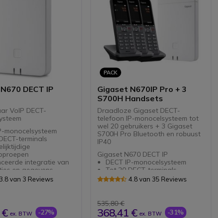
PACK
 N670 DECT IP
Gigaset N670IP Pro + 3
S700H Handsets
aar VoIP DECT-
Draadloze Gigaset DECT-
systeem
telefoon IP-monocelsysteem tot
wel 20 gebruikers + 3 Gigaset
P-monocelsysteem
S700H Pro Bluetooth en robuust
DECT-terminals
IP40
lijktijdige
oproepen
Gigaset N670 DECT IP
ceerde integratie van
DECT IP-monocelsysteem
ties en gegevens
Tot 20 DECT-terminals
ver Ethernet (PoE)
Tot 8 gelijktijdige
3.8 van 3 Reviews
4.8 van 35 Reviews
bel met alle
spraakoproepen
ionele Gigaset-
Geavanceerde integratie van
ls
applicaties en gegevens
535,80 €
Power over Ethernet (PoE)
 €
368,41 €
-27%
-31%
ex. BTW
ex. BTW
Gigaset S700H Pro
Compatibel met alle