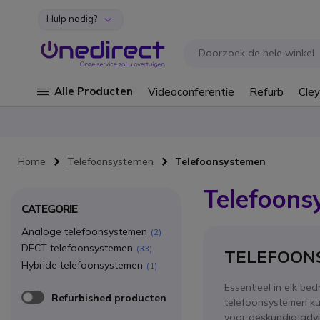
Hulp nodig?
Ga naar de inhoud
Alle Producten
Videoconferentie
Refurb
Cley
Home
Telefoonsystemen
Telefoonsystemen
Telefoons
CATEGORIE
Analoge telefoonsystemen
2
DECT telefoonsystemen
33
TELEFOON
Hybride telefoonsystemen
1
Essentieel in elk be
Refurbished producten
telefoonsystemen ku
voor deskundig advi