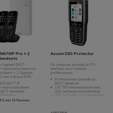
'' kleurendisplay en
nformatie
t-ondersteuning via
th 4.2 of 3.5 mm Jack
levensduur van de
: 13 uur in gebruik (320
nd-by)
maliseerd voor
lige systemen: totale
voor off-road
ionals
 N670IP Pro + 2
Ascom D83 Protector
Handsets
e Gigaset DECT-
De robuuste draadloze PTI-
IP-monocelsysteem tot
telefoon voor mobiele
bruikers + 2 Gigaset
professionals.
 met robuust IP65
Professionele draadloze
670 DECT IP
DECT-telefoon
P-monocelsysteem
2,4" TFT-kleurenscherm met
DECT-terminals
LED-achtergrondverlichting
lijktijdige
LED-indicator voor inkomende
oproepen
oproepen en berichten
4.5 van 16 Reviews
ceerde integratie van
Breedband HD-
ties en gegevens
geluidstransmissie
ver Ethernet (PoE)
Ruisonderdrukkende
1.067,95 €