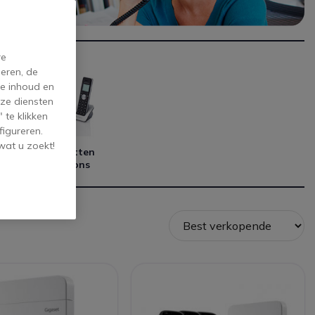
re
eren, de
de inhoud en
ze diensten
 te klikken
figureren.
wat u zoekt!
Startpakketten
met telefoons