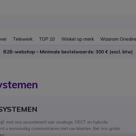
ver
Telewerk
TOP 10
Winkel op merk
Waarom Onedire
B2B-webshop – Minimale bestelwaarde: 300 € (excl. btw)
ystemen
SYSTEMEN
drijf, met ons assortiment van analoge, DECT en hybride
nt u eenvoudig communiceren met uw klanten. Bel ons gratis
es.