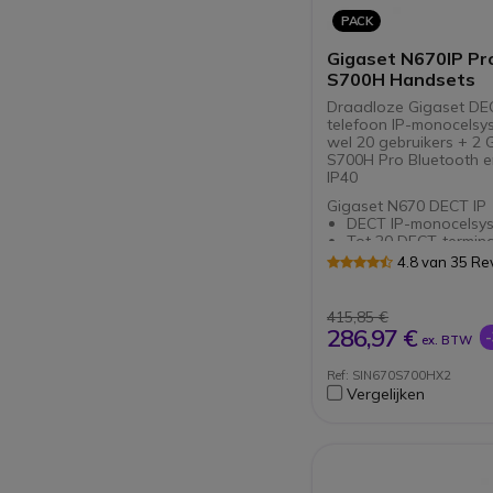
PACK
Gigaset N670IP Pro
S700H Handsets
Draadloze Gigaset DE
telefoon IP-monocelsy
wel 20 gebruikers + 2 
S700H Pro Bluetooth e
IP40
Gigaset N670 DECT IP
DECT IP-monocelsy
Tot 20 DECT-termina
Tot 8 gelijktijdige
4.8 van 35 Re
spraakoproepen
Geavanceerde integ
applicaties en gege
415,85 €
Power over Ethernet
286,97 €
ex. BTW
Gigaset S700H Pro
Compatibel met alle
professionele Gigas
Draadloze Gigaset 
Ref: SIN670S700HX2
terminals
telefoon voor kanto
Vergelijken
telewerken
Aan te sluiten op e
pro basisstation
Met Bluetooth-aansl
3,5 mm jack voor ko
HD-geluid voor held