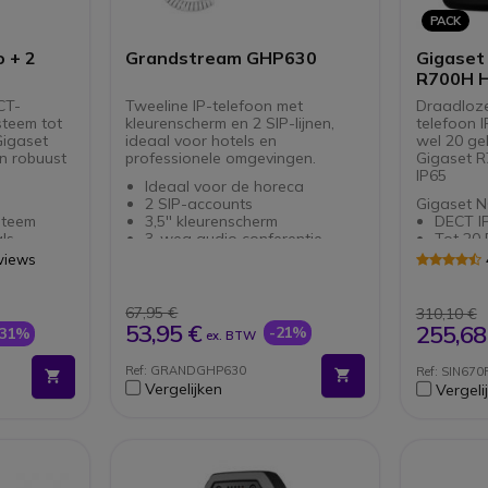
Ideaal 
PACK
profess
 + 2
Grandstream GHP630
Gigaset
R700H 
CT-
Tweeline IP-telefoon met
Draadloz
steem tot
kleurenscherm en 2 SIP-lijnen,
telefoon 
Gigaset
ideaal voor hotels en
wel 20 ge
n robuust
professionele omgevingen.
Gigaset R
IP65
Ideaal voor de horeca
2 SIP-accounts
Gigaset N
steem
3,5'' kleurenscherm
DECT I
ls
3-weg audio conferentie
Tot 20 
Ondersteuning voor
Tot 8 ge
views
breedband audio codec OPUS
spraak
ratie van
Compatibiliteit met
Geavan
vens
hoortoestellen (HAC)
applica
67,95 €
310,10 €
 (PoE)
Ingebouwde PoE
Power o
53,95 €
255,68
-21%
-31%
ex. BTW
USB-C poort: opladen van
Gigaset 
Compati
et-
DECT-
externe apparaten
profess
Draadl
Ref: GRANDGHP630
Ref: SIN67
ren of
Online beheer en provisioning
termina
tegen 
Vergelijken
Vergeli
GDMS
Robuust
en Gigaset
Positionering: op bureau of
en valb
aan de muur
Perfect
uiting en
zelfs 
ptelefoon
Bescher
ere
virusse