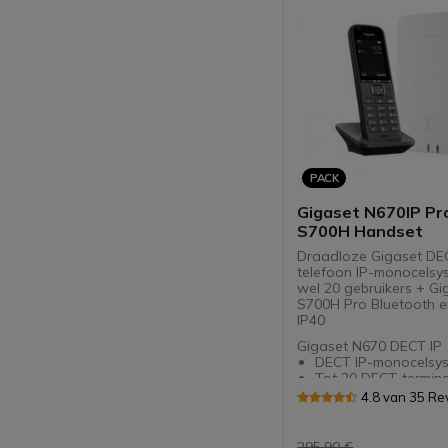
gesprekken, met trill
2,4 '' kleurenscherm: 
informatie bij de ha
IP40-bestendig: ka
gedesinfecteerd en k
Micro USB-oplaadmo
Ontworpen voor het
DECT- en CAT-iq & 
systeem
PACK
Gigaset N670IP Pro
S700H Handset
Draadloze Gigaset DE
telefoon IP-monocelsy
wel 20 gebruikers + Gi
S700H Pro Bluetooth e
IP40
Gigaset N670 DECT IP
DECT IP-monocelsy
Tot 20 DECT-termina
Tot 8 gelijktijdige
4.8 van 35 Re
spraakoproepen
Geavanceerde integ
applicaties en gege
295,90 €