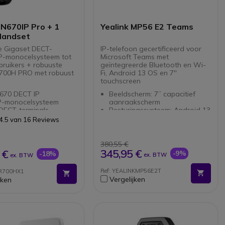
voor off-road
ionals
 N670IP Pro + 1
Yealink MP56 E2 Teams
Handset
e Gigaset DECT-
IP-telefoon gecertificeerd voor
IP-monocelsysteem tot
Microsoft Teams met
bruikers + robuuste
geïntegreerde Bluetooth en Wi-
700H PRO met robuust
Fi, Android 13 OS en 7''
touchscreen
670 DECT IP
Beeldscherm: 7” capacitief
P-monocelsysteem
aanraakscherm
DECT-terminals
Besturingssysteem: Android 13
lijktijdige
HD-audio: met ruiswerende
4.5 van 16 Reviews
oproepen
technologie
ceerde integratie van
Connectiviteit: Geïntegreerde
ties en gegevens
Bluetooth 5.2 en dual-band
380,55 €
ver Ethernet (PoE)
Wi-Fi
345,95 €
 €
-9%
-18%
ex. BTW
ex. BTW
R700H PRO
bel met alle
MS Teams geoptimaliseerd:
ionele Gigaset-
oze telefoon, bestand
Speciale Microsoft Teams-
Ref: YEALINKMP56E2T
0R700HX1
ls
ontsmettingsmiddelen
knop
Vergelijken
jken
: IP65 gecertificeerd
Connectiviteitsopties:
estendig
Ondersteuning voor USB-
e grip voor gebruik
headsets
met handschoenen aan
Uitbreidbaar: met maximaal 3
mt tegen bacteriën en
EXP50-modules
n