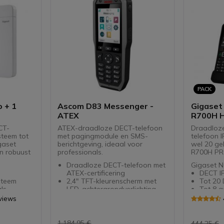
ing
Met 2.4
alle
belleri
nd
Headse
n worden
Bluetoo
rast niet
Lange 
gelijkheid
batterij
 Gigaset
uur sta
GAP-
Geopti
meercel
vrijheid
Ideaal 
PACK
profess
 + 1
Ascom D83 Messenger -
Gigaset
ATEX
R700H 
CT-
ATEX-draadloze DECT-telefoon
Draadloz
steem tot
met pagingmodule en SMS-
telefoon 
gaset
berichtgeving, ideaal voor
wel 20 ge
n robuust
professionals.
R700H PRO
Draadloze DECT-telefoon met
Gigaset N
ATEX-certificering
DECT I
steem
2,4" TFT-kleurenscherm met
Tot 20 
ls
LED-achtergrondverlichting
Tot 8 ge
LED-indicator voor inkomende
spraak
views
oproepen en berichten
Geavan
ratie van
HD breedband audio
applica
vens
transmissie
Power o
1.184,95 €
444,25 €