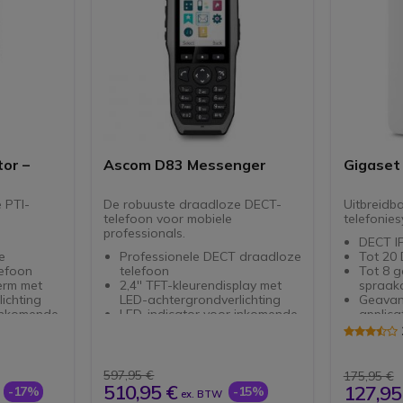
or –
Ascom D83 Messenger
Gigaset
 PTI-
De robuuste draadloze DECT-
Uitbreidb
telefoon voor mobiele
telefonie
professionals.
DECT I
e
Professionele DECT draadloze
Tot 20 
efoon
telefoon
Tot 8 ge
erm met
2,4'' TFT-kleurendisplay met
spraak
ichting
LED-achtergrondverlichting
Geavan
 inkomende
LED-indicator voor inkomende
applica
en
gesprekken en berichten
Power o
Breedband HD-
Compati
geluidstransmissie
profess
ofoons met
Ruisonderdrukkende
termina
597,95 €
175,95 €
luidspreker en microfoons
510,95 €
127,95
-17%
-15%
ex. BTW
ke gidsen:
Integreert 3 verschillende