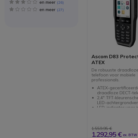
en meer
3 star(s)
26
en meer
1 star(s)
27
Ascom D83 Protect
ATEX
De robuuste draadloze
telefoon voor mobiele
professionals.
ATEX-gecertificeerd
draadloze DECT-tel
2,4" TFT-kleurensch
LED-achtergrondverl
LED-indicator voor
oproepen en bericht
Breedband HD-
geluidstransmissie
Luidspreker en micr
1.559,95 €
ruisonderdrukking
1.292,95 €
ex. BTW
Omvat 3 afzonderlij