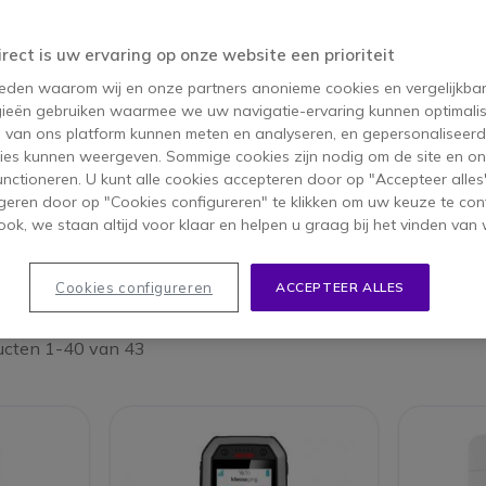
irect is uw ervaring op onze website een prioriteit
 reden waarom wij en onze partners anonieme cookies en vergelijkba
ieën gebruiken waarmee we uw navigatie-ervaring kunnen optimalis
s van ons platform kunnen meten en analyseren, en gepersonaliseer
ies kunnen weergeven. Sommige cookies zijn nodig om de site en on
functioneren. U kunt alle cookies accepteren door op "Accepteer alles"
geren door op "Cookies configureren" te klikken om uw keuze te con
ok, we staan altijd voor klaar en helpen u graag bij het vinden van 
Analoge
DECT
telefoonsystemen
telefoonsystemen
Cookies configureren
ACCEPTEER ALLES
ucten 1-40 van 43