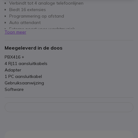
Verbindt tot 4 analoge telefoonlijnen
Biedt 16 extensies
Programmering op afstand
Auto attendant
Externe poort voor wachtmuziek
Toon meer
Automatische fax transfer
Rechtstreekse toegang
Meegeleverd in de doos
Doorschakelen naar mobiele telefoons
Gesprek in de wacht
PBX416 +
Nummerblokkering
4 RJ11 aansluitkabels
99 snelkiestoetsen
Adapter
1 PC aansluitkabel
Gebruiksaanwijzing
Software