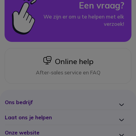
Een vraag?
We zijn er om u te helpen met elk
verzoek!
icon
Online help
After-sales service en FAQ
Ons bedrijf
Laat ons je helpen
Onze website