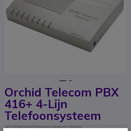
1
2
Orchid Telecom PBX
Ga naar het begin van de afbeeldingen-gallerij
416+ 4-Lijn
Telefoonsysteem
SKU OTPBX416 // Referentie fabrikant: PBX416