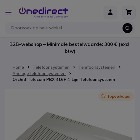
Ga naar de inhoud
Toggle
Nav
B2B-webshop – Minimale bestelwaarde: 300 € (excl.
btw)
Home
Telefoonsystemen
Telefoonsystemen
Analoge telefoonsystemen
Orchid Telecom PBX 416+ 4-Lijn Telefoonsysteem
Ga naar het einde van de afbeeldingen-gallerij
Icon
Topverkoper