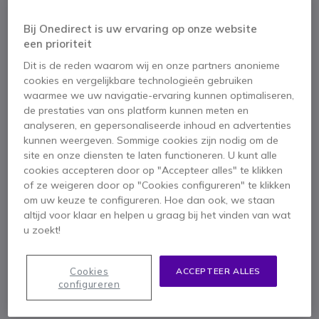
Klein zakelijk telefoonsysteem voor 4 lijnen en 16
extensies
Bij Onedirect is uw ervaring op onze website
4.5 van 6 Reviews
een prioriteit
279,95 €
ex. BTW
338,74 €
Dit is de reden waarom wij en onze partners anonieme
incl. BTW
cookies en vergelijkbare technologieën gebruiken
Aantal
IN WINKELWAGEN
waarmee we uw navigatie-ervaring kunnen optimaliseren,
de prestaties van ons platform kunnen meten en
analyseren, en gepersonaliseerde inhoud en advertenties
OFFERTE BINNEN 4 UUR
kunnen weergeven. Sommige cookies zijn nodig om de
site en onze diensten te laten functioneren. U kunt alle
Niet op voorraad
cookies accepteren door op "Accepteer alles" te klikken
of ze weigeren door op "Cookies configureren" te klikken
om uw keuze te configureren. Hoe dan ook, we staan
2 jaar
Fabrieksgarantie
altijd voor klaar en helpen u graag bij het vinden van wat
u zoekt!
Cookies
ACCEPTEER ALLES
configureren
Belangrijkste kenmerken