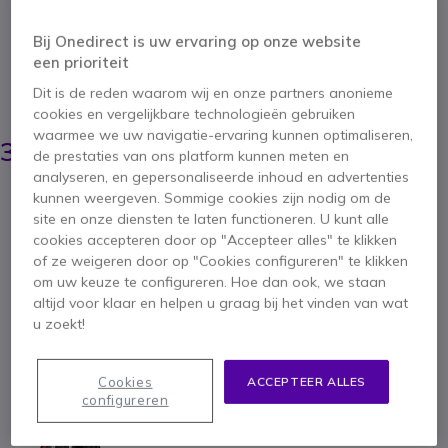
Pakket met gehoorbeschermers voor in
luidruchtige omgevingen. Zeer geschikt voor lage
Bij Onedirect is uw ervaring op onze website
tot middelhoge frequenties.
een prioriteit
4.6 van 26 Reviews
Dit is de reden waarom wij en onze partners anonieme
BESPAAR 14,10 €
PACK
cookies en vergelijkbare technologieën gebruiken
53,90 €
waarmee we uw navigatie-ervaring kunnen optimaliseren,
39,81 €
de prestaties van ons platform kunnen meten en
ex. BTW
-
48,16 €
incl. BTW
analyseren, en gepersonaliseerde inhoud en advertenties
kunnen weergeven. Sommige cookies zijn nodig om de
Aantal
IN WINKELWAGEN
site en onze diensten te laten functioneren. U kunt alle
cookies accepteren door op "Accepteer alles" te klikken
of ze weigeren door op "Cookies configureren" te klikken
OFFERTE BINNEN 4 UUR
om uw keuze te configureren. Hoe dan ook, we staan
altijd voor klaar en helpen u graag bij het vinden van wat
u zoekt!
10 producten
op voorraad
Levering:
24/48 h
Dit pakket bevat:
Cookies
ACCEPTEER ALLES
configureren
x2
3M Peltor Optime II Hoofdband Versie