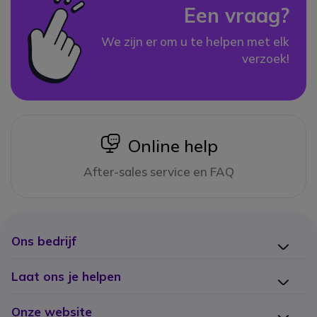
Een vraag?
We zijn er om u te helpen met elk
verzoek!
icon
Online help
After-sales service en FAQ
Ons bedrijf
Laat ons je helpen
Onze website