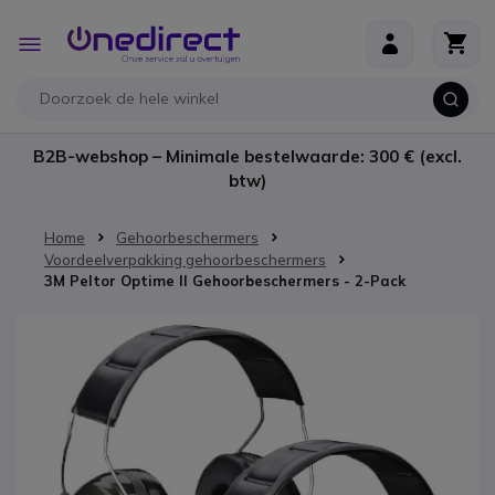
Ga naar de inhoud
Toggle
Nav
B2B-webshop – Minimale bestelwaarde: 300 € (excl.
btw)
Home
Gehoorbeschermers
Voordeelverpakking gehoorbeschermers
3M Peltor Optime II Gehoorbeschermers - 2-Pack
Ga naar het einde van de afbeeldingen-gallerij