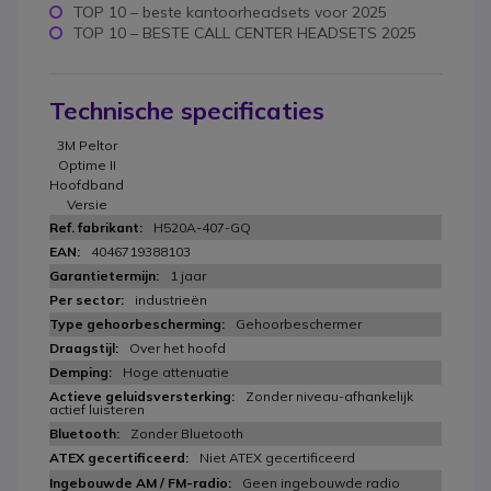
TOP 10 – beste kantoorheadsets voor 2025
TOP 10 – BESTE CALL CENTER HEADSETS 2025
Technische specificaties
3M Peltor
Optime II
Hoofdband
Versie
H520A-407-GQ
4046719388103
1 jaar
industrieën
Gehoorbeschermer
Over het hoofd
Hoge attenuatie
Zonder niveau-afhankelijk
actief luisteren
Zonder Bluetooth
Niet ATEX gecertificeerd
Geen ingebouwde radio