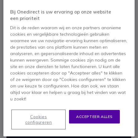
een onovertroffen prijs-
kwaliteitverhouding.
Bij Onedirect is uw ervaring op onze website
een prioriteit
Maak kennis met de nieuwe Voyager 4300-
Dit is de reden waarom wij en onze partners anonieme
reeks
cookies en vergelijkbare technologieën gebruiken
waarmee we uw navigatie-ervaring kunnen optimaliseren,
Uw werknemers zullen productief en
de prestaties van ons platform kunnen meten en
verbonden blijven met al hun apparaten, of
analyseren, en gepersonaliseerde inhoud en advertenties
ze nu thuis of op kantoor zijn
kunnen weergeven. Sommige cookies zijn nodig om de
site en onze diensten te laten functioneren. U kunt alle
cookies accepteren door op "Accepteer alles" te klikken
of ze weigeren door op "Cookies configureren" te klikken
om uw keuze te configureren. Hoe dan ook, we staan
altijd voor klaar en helpen u graag bij het vinden van wat
Uw gesprekspartners horen u en niet
u zoekt!
uw omgeving, dankzij een dubbele
ruisonderdrukkende microfoon met
Cookies
ACCEPTEER ALLES
Acoustic Fence-technologie in een
configureren
flexibele microfoonarm