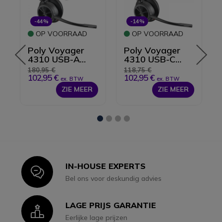
-44%
-14%
OP VOORRAAD
OP VOORRAAD
Poly Voyager
Poly Voyager
4310 USB-A
4310 USB-C
Microsoft
Microsoft
180,95 €
118,75 €
Teams
Teams
102,95 €
102,95 €
ex. BTW
ex. BTW
ZIE MEER
ZIE MEER
1
2
3
4
IN-HOUSE EXPERTS
Icon
Bel ons voor deskundig advies
LAGE PRIJS GARANTIE
Icon
Eerlijke lage prijzen