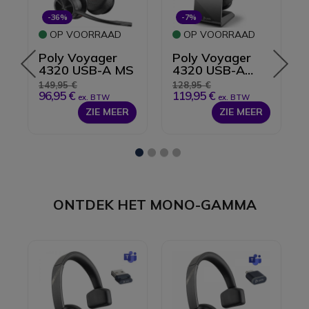
-36%
-7%
OP VOORRAAD
OP VOORRAAD
Poly Voyager
Poly Voyager
4320 USB-A MS
4320 USB-A
rd
Microsoft
149,95 €
128,95 €
Teams +
96,95 €
119,95 €
ex. BTW
ex. BTW
Oplaadstation
ZIE MEER
ZIE MEER
1
2
3
4
ONTDEK HET MONO-GAMMA