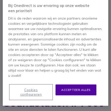
Bij Onedirect is uw ervaring op onze website
een prioriteit
Dit is de reden waarom wij en onze partners anonieme
cookies en vergelijkbare technologieën gebruiken
waarmee we uw navigatie-ervaring kunnen optimaliseren,
de prestaties van ons platform kunnen meten en
analyseren, en gepersonaliseerde inhoud en advertenties
kunnen weergeven. Sommige cookies zijn nodig om de
site en onze diensten te laten functioneren. U kunt alle
cookies accepteren door op "Accepteer alles" te klikken
of ze weigeren door op "Cookies configureren" te klikken
om uw keuze te configureren. Hoe dan ook, we staan
altijd voor klaar en helpen u graag bij het vinden van wat
1
u zoekt!
Adapter voor
Ga naar het begin van de afbeeldingen-gallerij
Polycom
Cookies
ACCEPTEER ALLES
configureren
Soundstation IP7000