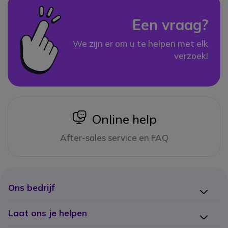
Een vraag?
We zijn er om u te helpen met elk
verzoek!
icon
Online help
After-sales service en FAQ
Ons bedrijf
Laat ons je helpen