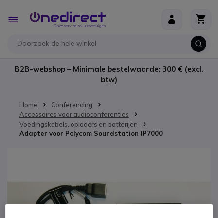
Ga naar de inhoud
Toggle
Nav
B2B-webshop – Minimale bestelwaarde: 300 € (excl.
btw)
Home
Conferencing
Accessoires voor audioconferenties
Voedingskabels, opladers en batterijen
Adapter voor Polycom Soundstation IP7000
Ga naar het einde van de afbeeldingen-gallerij