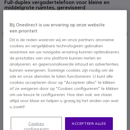
Full-duplex vergadertelefoon voor kleine en
middelgrote ruimtes, gereviseerd
4.4 van 12 Reviews
Bij Onedirect is uw ervaring op onze website
een prioriteit
Dit product wordt niet meer geproduceerd.
Dit is de reden waarom wij en onze partners anonieme
cookies en vergelijkbare technologieën gebruiken
Om u van dienst te zijn bieden wij vergelijkbare producten aan
waarmee we uw navigatie-ervaring kunnen optimaliseren,
de prestaties van ons platform kunnen meten en
Bekijk alternatieven
analyseren, en gepersonaliseerde inhoud en advertenties
kunnen weergeven. Sommige cookies zijn nodig om de
site en onze diensten te laten functioneren. U kunt alle
cookies accepteren door op "Accepteer alles" te klikken
of ze weigeren door op "Cookies configureren" te klikken
om uw keuze te configureren. Hoe dan ook, we staan
altijd voor klaar en helpen u graag bij het vinden van wat
u zoekt!
Productbeschrijving
Cookies
ACCEPTEER ALLES
configureren