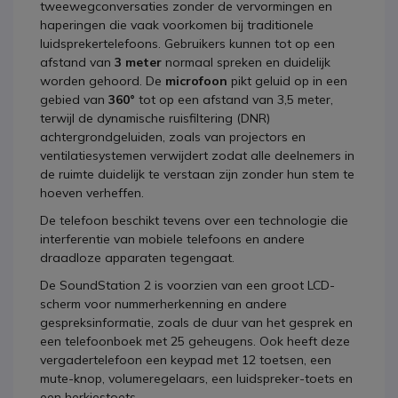
tweewegconversaties zonder de vervormingen en
haperingen die vaak voorkomen bij traditionele
luidsprekertelefoons. Gebruikers kunnen tot op een
afstand van
3 meter
normaal spreken en duidelijk
worden gehoord. De
microfoon
pikt geluid op in een
gebied van
360°
tot op een afstand van 3,5 meter,
terwijl de dynamische ruisfiltering (DNR)
achtergrondgeluiden, zoals van projectors en
ventilatiesystemen verwijdert zodat alle deelnemers in
de ruimte duidelijk te verstaan zijn zonder hun stem te
hoeven verheffen.
De telefoon beschikt tevens over een technologie die
interferentie van mobiele telefoons en andere
draadloze apparaten tegengaat.
De SoundStation 2 is voorzien van een groot LCD-
scherm voor nummerherkenning en andere
gespreksinformatie, zoals de duur van het gesprek en
een telefoonboek met 25 geheugens. Ook heeft deze
vergadertelefoon een keypad met 12 toetsen, een
mute-knop, volumeregelaars, een luidspreker-toets en
een herkiestoets.