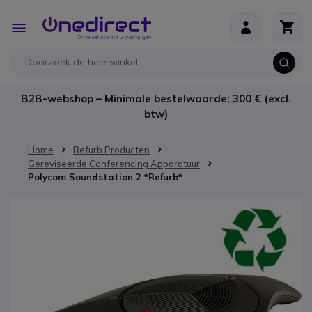
Ga naar de inhoud
Toggle
Nav
B2B-webshop – Minimale bestelwaarde: 300 € (excl.
btw)
Home
Refurb Producten
Gereviseerde Conferencing Apparatuur
Polycom Soundstation 2 *Refurb*
Ga naar het einde van de afbeeldingen-gallerij