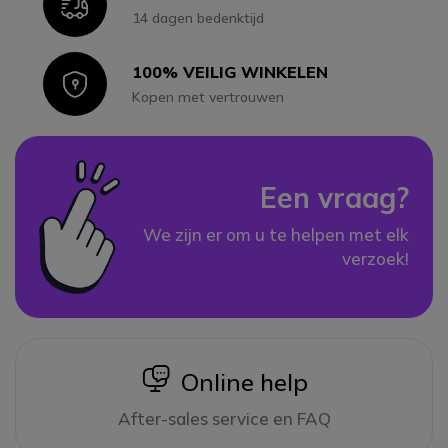
Icon
14 dagen bedenktijd
100% VEILIG WINKELEN
Icon
Kopen met vertrouwen
Een vraag?
We zijn er om u te helpen met elk
verzoek!
icon
Online help
After-sales service en FAQ