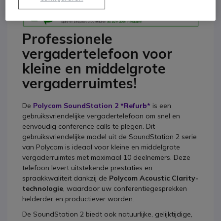
Professionele
vergadertelefoon voor
kleine en middelgrote
vergaderruimtes!
De
Polycom SoundStation 2 *Refurb*
is een
gebruiksvriendelijke vergadertelefoon om snel en
eenvoudig conference calls te plegen. Dit
gebruiksvriendelijke model uit de SoundStation 2 serie
van Polycom is ideaal voor kleine en middelgrote
vergaderruimtes met maximaal 10 deelnemers. Deze
telefoon levert uitstekende prestaties en
spraakkwaliteit dankzij de
Polycom Acoustic Clarity-
technologie
, waardoor uw conferentiegesprekken
helderder en productiever worden.
De SoundStation 2 biedt ook natuurlijke, gelijktijdige,