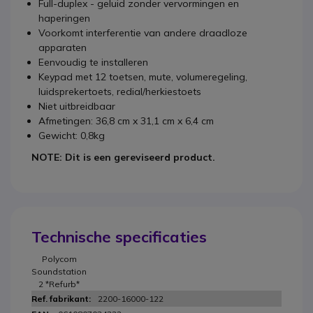
Full-duplex - geluid zonder vervormingen en
haperingen
Voorkomt interferentie van andere draadloze
apparaten
Eenvoudig te installeren
Keypad met 12 toetsen, mute, volumeregeling,
luidsprekertoets, redial/herkiestoets
Niet uitbreidbaar
Afmetingen: 36,8 cm x 31,1 cm x 6,4 cm
Gewicht: 0,8kg
NOTE: Dit is een gereviseerd product.
Technische specificaties
Polycom
Soundstation
2 *Refurb*
2200-16000-122