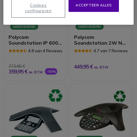
Cookies
ACCEPTEER ALLES
configureren
GEREVISEERD
GEREVISEERD
Polycom
Polycom
Soundstation IP 6000
Soundstation 2W NE
*Refurb*
*Refurb*
4.8 van 4 Reviews
4.7 van 7 Reviews
449,95 €
773,95 €
ex. BTW
359,95 €
-53%
ex. BTW