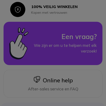
100% VEILIG WINKELEN
Icon
Kopen met vertrouwen
Een vraag?
We zijn er om u te helpen met elk
verzoek!
icon
Online help
After-sales service en FAQ