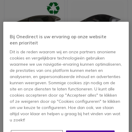
Bij Onedirect is uw ervaring op onze website
een prioriteit
GEREVISEERD
GEREVISEERD
Dit is de reden waarom wij en onze partners anonieme
cookies en vergelijkbare technologieën gebruiken
POLY SoundStation2
Polycom
waarmee we uw navigatie-ervaring kunnen optimaliseren,
Soundstation IP 5000
de prestaties van ons platform kunnen meten en
*Refurb*
4 van 2 Reviews
5 van 1 Reviews
analyseren, en gepersonaliseerde inhoud en advertenties
kunnen weergeven. Sommige cookies zijn nodig om de
623,95 €
498,95 €
site en onze diensten te laten functioneren. U kunt alle
459,95 €
269,95 €
-26%
-46%
ex. BTW
ex. BTW
cookies accepteren door op "Accepteer alles" te klikken
of ze weigeren door op "Cookies configureren" te klikken
om uw keuze te configureren. Hoe dan ook, we staan
altijd voor klaar en helpen u graag bij het vinden van wat
u zoekt!