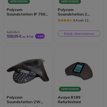
GEREVISEERD
GEREVISEERD
Polycom
Polycom
Soundstation IP 7000
Soundstation 2
PoE Vergadertelefoon
*Refurb*
4.4 van 12
*Refurb*
Reviews
649,95 €
Bekijk alternatieven
559,95 €
-14%
ex. BTW
GEREVISEERD
Polycom
Avaya B189
Soundstation 2W
Refurbished
*Refurb*