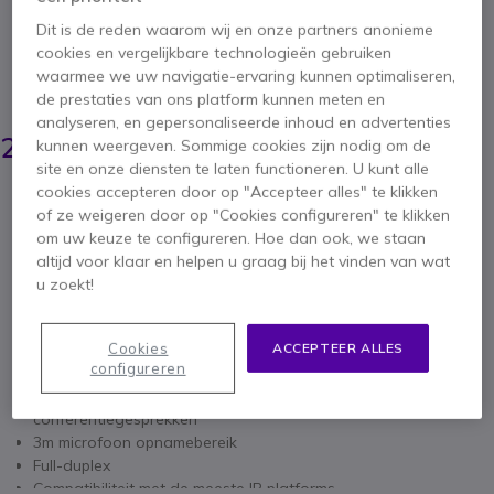
Polycom HD geluidstechnologie voor perfect
helder geluid in kleine ruimtes
Dit is de reden waarom wij en onze partners anonieme
cookies en vergelijkbare technologieën gebruiken
5 van 1 Reviews
waarmee we uw navigatie-ervaring kunnen optimaliseren,
BESPAAR 229,00 €
GEREVISEERD
de prestaties van ons platform kunnen meten en
analyseren, en gepersonaliseerde inhoud en advertenties
498,95 €
269,95 €
kunnen weergeven. Sommige cookies zijn nodig om de
ex. BTW
-
326,64 €
incl. BTW
site en onze diensten te laten functioneren. U kunt alle
cookies accepteren door op "Accepteer alles" te klikken
1 jaar
Fabrieksgarantie
of ze weigeren door op "Cookies configureren" te klikken
om uw keuze te configureren. Hoe dan ook, we staan
altijd voor klaar en helpen u graag bij het vinden van wat
u zoekt!
Cookies
ACCEPTEER ALLES
Belangrijkste kenmerken
configureren
HD geluidstechnologie levert kraakheldere
conferentiegesprekken
3m microfoon opnamebereik
Full-duplex
Compatibiliteit met de meeste IP platforms