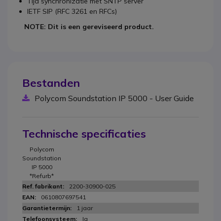
Tijd synchronizatie met SNTP server
IETF SIP (RFC 3261 en RFCs)
NOTE: Dit is een gereviseerd product.
Bestanden
Polycom Soundstation IP 5000 - User Guide
Technische specificaties
Polycom
Soundstation
IP 5000
*Refurb*
2200-30900-025
0610807697541
1 jaar
Ja