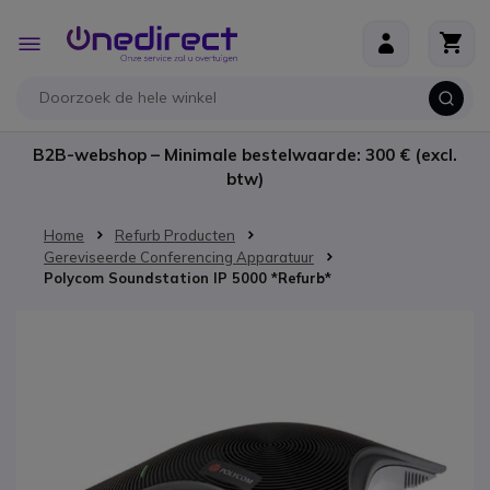
Ga naar de inhoud
Toggle
Nav
B2B-webshop – Minimale bestelwaarde: 300 € (excl.
btw)
Home
Refurb Producten
Gereviseerde Conferencing Apparatuur
Polycom Soundstation IP 5000 *Refurb*
Ga naar het einde van de afbeeldingen-gallerij