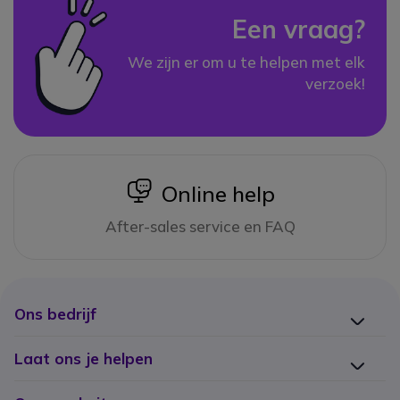
Een vraag?
We zijn er om u te helpen met elk
verzoek!
icon
Online help
After-sales service en FAQ
Ons bedrijf
Laat ons je helpen