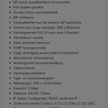
HD voice: kraakheldere conversaties
Full-duplex speaker
3m microfoon opnamebereik
SIP software
Compatibiliteit met de meeste SIP platforms
Scherm met hoge resolutie: 248 x 68 pixels
Geïntegreerde PoE (Power over Ethernet)
Verstelbaar volume
Stem activiteit detector
DTMF toongeneratie
Lage vertraging audio pakket transmissie
Akoestische echoreductie
Achtergrond ruisonderdrukking
Telefoonboek
Oproepgeschiedenis
Tijds- en datumweergave
Afmetingen: 28.5 x 26.5x 6.5cm
Gewicht: 1.36kg
Ethernet 10/100 T Basis
IP Adres Configuratie: DHCP, statische IP
Ondersteunende Codecs: G.711, G.729a, G.722, iLBC