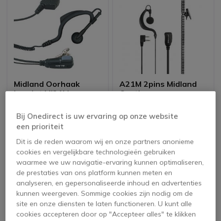
Midland Oorhaak
A21M 2pins Midland
headet MI21LI
Oortje
4.9 van 5 Reviews
4.3 van 4 Reviews
Bij Onedirect is uw ervaring op onze website
een prioriteit
14,25 €
27,45 €
9,95 €
18,95 €
-31%
ex. BTW
Dit is de reden waarom wij en onze partners anonieme
ex. BTW
cookies en vergelijkbare technologieën gebruiken
waarmee we uw navigatie-ervaring kunnen optimaliseren,
de prestaties van ons platform kunnen meten en
analyseren, en gepersonaliseerde inhoud en advertenties
kunnen weergeven. Sommige cookies zijn nodig om de
site en onze diensten te laten functioneren. U kunt alle
cookies accepteren door op "Accepteer alles" te klikken