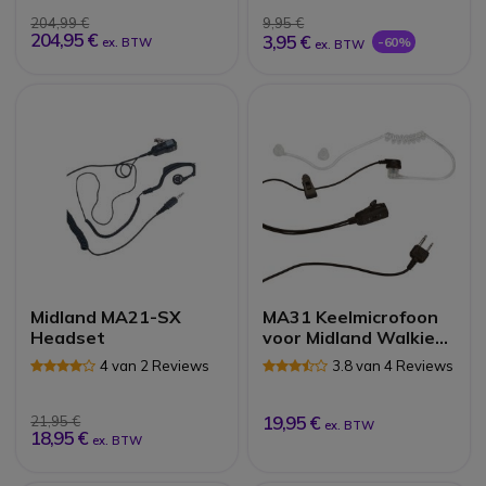
204,99 €
9,95 €
204,95 €
3,95 €
-60%
ex. BTW
ex. BTW
Midland MA21-SX
MA31 Keelmicrofoon
Headset
voor Midland Walkie
Talkies
4 van 2 Reviews
3.8 van 4 Reviews
19,95 €
21,95 €
ex. BTW
18,95 €
ex. BTW