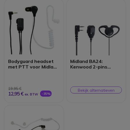
Bodyguard headset
Midland BA24:
met PTT voor Midland
Kenwood 2-pins
2 pins
Oortje met microfoon
19,95 €
Bekijk alternatieven
12,95 €
-35%
ex. BTW