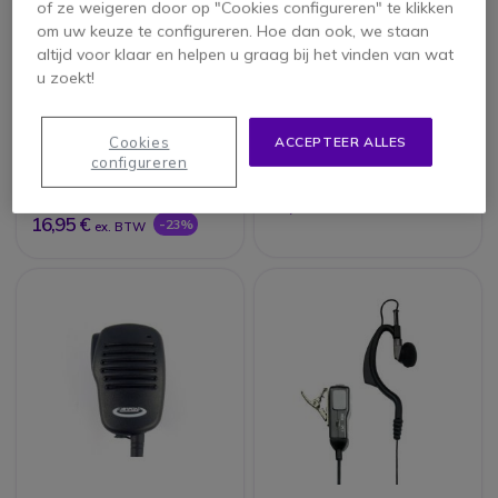
of ze weigeren door op "Cookies configureren" te klikken
om uw keuze te configureren. Hoe dan ook, we staan
altijd voor klaar en helpen u graag bij het vinden van wat
u zoekt!
2 pin Microfoon en
Oortje voor Midland
Headset voor
Walkie Talkies (2-
Kenwood
Pins)
Cookies
ACCEPTEER ALLES
3.5 van 2 Reviews
configureren
19,95 €
21,95 €
ex. BTW
16,95 €
-23%
ex. BTW