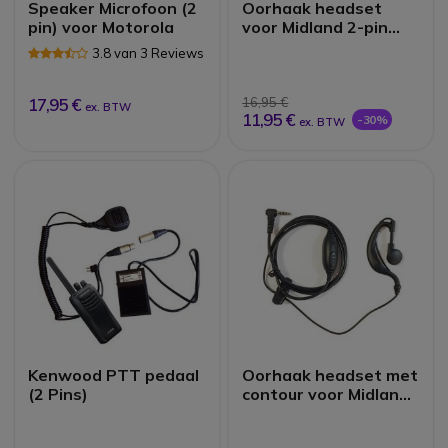
Speaker Microfoon (2
Oorhaak headset
pin) voor Motorola
voor Midland 2-pin
portofoons
3.8 van 3 Reviews
17,95 €
16,95 €
ex. BTW
11,95 €
-30%
ex. BTW
Kenwood PTT pedaal
Oorhaak headset met
(2 Pins)
contour voor Midland
2-pins